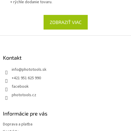
+ rýchle dodanie tovaru.
ZOBRAZIŤ VIAC
Z
á
p
ä
Kontakt
t
info
@
phototools.sk
i
e
+421 951 625 990
facebook
phototools.cz
Informácie pre vás
Doprava a platba