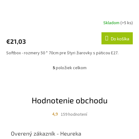
Skladom
(>5 ks)
Do košíka
€21,03
Softbox - rozmery 50 * 70cm pre štyri žiarovky s päticou E27.
5
položiek celkom
O
v
l
á
d
Hodnotenie obchodu
a
c
i
4,9
159 hodnotení
e
p
r
Overený zákazník - Heureka
v