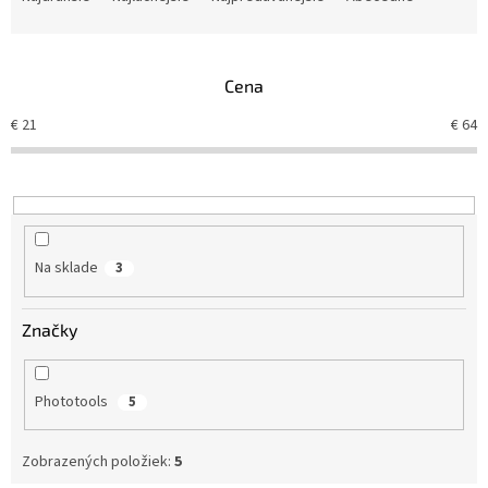
d
e
n
Cena
i
e
€
21
€
64
p
r
o
d
u
k
Na sklade
3
t
o
v
Značky
Phototools
5
Zobrazených položiek:
5