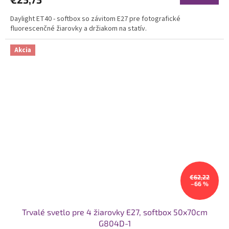
Daylight ET40 - softbox so závitom E27 pre fotografické
fluorescenčné žiarovky a držiakom na statív.
Akcia
€62,22
–66 %
Trvalé svetlo pre 4 žiarovky E27, softbox 50x70cm
G804D-1