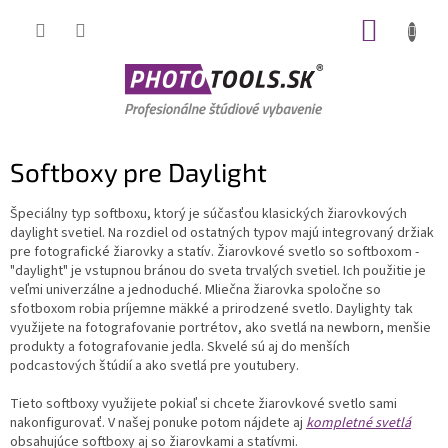
Prejsť
NÁKUP
na
obsah
KOŠÍK
Softboxy pre Daylight
Špeciálny typ softboxu, ktorý je súčasťou klasických žiarovkových
daylight svetiel. Na rozdiel od ostatných typov majú integrovaný držiak
pre fotografické žiarovky a statív. Žiarovkové svetlo so softboxom -
"daylight" je vstupnou bránou do sveta trvalých svetiel. Ich použitie je
veľmi univerzálne a jednoduché. Mliečna žiarovka spoločne so
sfotboxom robia príjemne mäkké a prirodzené svetlo. Daylighty tak
využijete na fotografovanie portrétov, ako svetlá na newborn, menšie
produkty a fotografovanie jedla. Skvelé sú aj do menších
podcastových štúdií a ako svetlá pre youtubery.
Tieto softboxy využijete pokiaľ si chcete žiarovkové svetlo sami
nakonfigurovať. V našej ponuke potom nájdete aj
kompletné svetlá
obsahujúce softboxy aj so žiarovkami a statívmi.