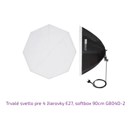
V
ý
p
i
s
p
r
o
d
u
k
t
o
v
Trvalé svetlo pre 4 žiarovky E27, softbox 90cm G804D-2