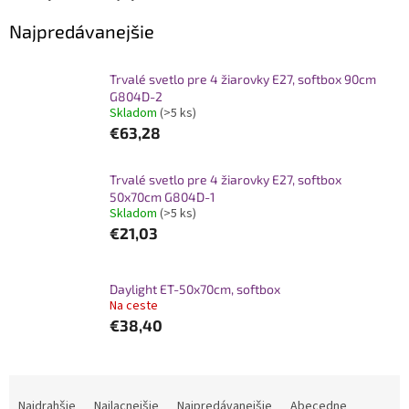
Najpredávanejšie
Trvalé svetlo pre 4 žiarovky E27, softbox 90cm
G804D-2
Skladom
(>5 ks)
€63,28
Trvalé svetlo pre 4 žiarovky E27, softbox
50x70cm G804D-1
Skladom
(>5 ks)
€21,03
Daylight ET-50x70cm, softbox
Na ceste
€38,40
R
a
Najdrahšie
Najlacnejšie
Najpredávanejšie
Abecedne