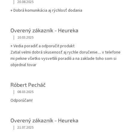
k
|
20.08.2025
y
+ Dobrá komunikácia aj rýchlosť dodania
v
ý
p
Overený zákazník - Heureka
i
s
|
10.03.2025
u
+ Vedia poradiť a odporučit produkt
Zatial velmi dobrá skusenosť aj rychle doručenie.... v telefone
mi pekne všetko vysvetlili poradili a na zaklade toho som si
objednal tovar
Róbert Pecháč
|
08.03.2025
Odporúčam!
Overený zákazník - Heureka
|
21.07.2025