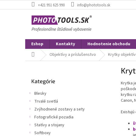
Prejsť
+421 951 625 990
info@phototools.sk
na
obsah
Eshop
Kontakty
Hodnotenie obchodu
Domov
Objektívy a príslušenstvo
Krytky objektív
B
Kryt
o
Preskočiť
č
Kategórie
kategórie
Krytka j
n
poškoden
ý
Blesky
krytku r
p
Canon, N
Trvalé svetlá
a
Zvýhodnené zostavy a sety
n
Existujú
e
Fotografické pozadia
l
š
Statívy a stojany
b
Softboxy
j