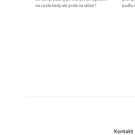
na ceste kedy ale pride na sklad ?
podľa 
Z
á
p
ä
t
Kontakt
i