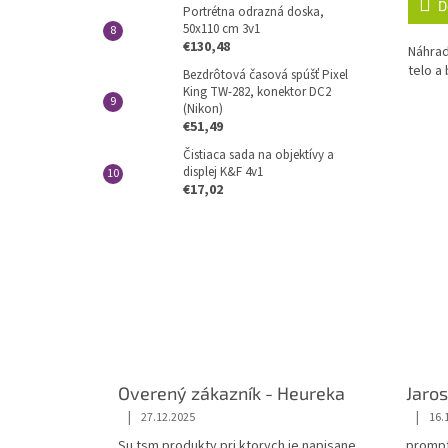
D
Portrétna odrazná doska,
50x110 cm 3v1
€130,48
Náhrad
telo a
Bezdrôtová časová spúšť Pixel
King TW-282, konektor DC2
(Nikon)
€51,49
Čistiaca sada na objektívy a
displej K&F 4v1
€17,02
Overený zákazník - Heureka
Jaros
|
|
27.12.2025
16.
Su tsm produkty pri ktorych je napisane
prompt