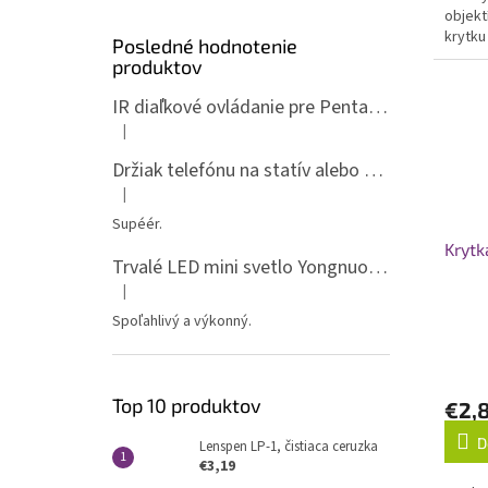
objekt
krytku
Posledné hodnotenie
fotoap
produktov
IR diaľkové ovládanie pre Pentax ML-P
|
Hodnotenie produktu je 5 z 5 hviezdičiek.
Držiak telefónu na statív alebo spigot s 1/4" závitom
|
Hodnotenie produktu je 5 z 5 hviezdičiek.
Supéér.
Krytk
Trvalé LED mini svetlo Yongnuo YN135, 3200-5600K, RGB
|
Hodnotenie produktu je 5 z 5 hviezdičiek.
Spoľahlivý a výkonný.
Priem
hodno
Top 10 produktov
€2,
produ
je
D
Lenspen LP-1, čistiaca ceruzka
5,0
€3,19
z