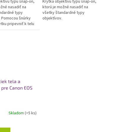
ektívu typu snap-on,
Krytka objektívu typu snap-on,
.
ožné nasadiť na
ktorú je možné nasadiť na
ndardné typy
všetky štandardné typy
. Pomocou šnúrky
objektívov.
tku pripevniť k telu
u.
iek tela a
u pre Canon EOS
Skladom
(>5 ks)