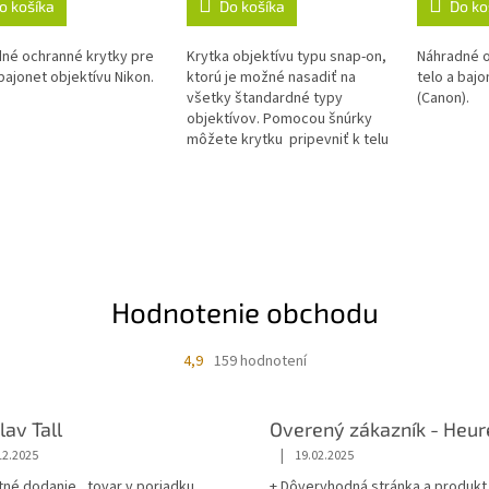
Do košíka
o košíka
Do ko
Krytka objektívu typu snap-on,
né ochranné krytky pre
Náhradné o
ktorú je možné nasadiť na
 bajonet objektívu Nikon.
telo a bajo
všetky štandardné typy
(Canon).
objektívov. Pomocou šnúrky
môžete krytku pripevniť k telu
fotoaparátu.
O
v
l
á
d
a
Hodnotenie obchodu
c
i
e
4,9
159 hodnotení
p
r
v
lav Tall
Overený zákazník - Heur
k
|
12.2025
19.02.2025
y
v
né dodanie , tovar v poriadku
+ Dôveryhodná stránka a produkt 