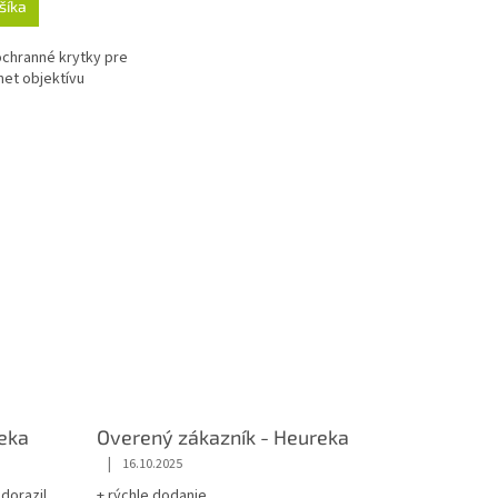
šíka
chranné krytky pre
net objektívu
eka
Overený zákazník - Heureka
|
16.10.2025
dorazil
+ rýchle dodanie