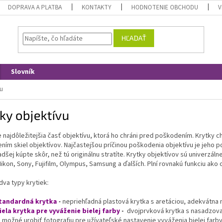
DOPRAVA A PLATBA
KONTAKTY
HODNOTENIE OBCHODU
V
HĽADAŤ
Slovník
u
ky objektívu
e najdôležitejšia časť objektívu, ktorá ho chráni pred poškodením. Krytky
ím skiel objektívov. Najčastejšou príčinou poškodenia objektívu je jeho po
adšej kúpte skôr, než tú originálnu stratíte. Krytky objektívov sú univerzá
ikon, Sony, Fujifilm, Olympus, Samsung a ďalších. Plní rovnakú funkciu ako or
 dva typy krytiek:
tandardná krytka
-
nepriehľadná plastová krytka s aretáciou, adekvátna n
iela krytka pre vyváženie bielej farby
-
dvojprvková krytka s nasadzova
e možné urobiť fotografiu pre užívateľské nastavenie vyváženia bielej farby (