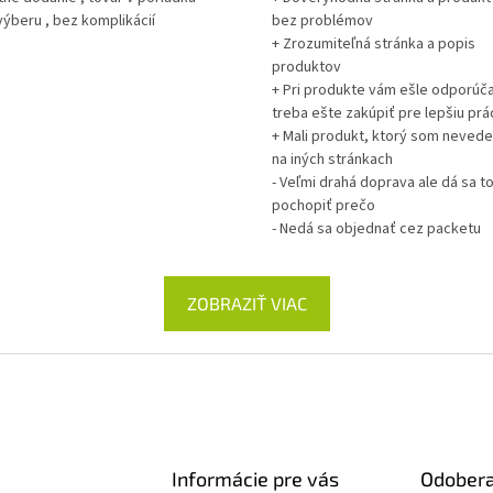
ý
výberu , bez komplikácií
bez problémov
p
+ Zrozumiteľná stránka a popis
i
produktov
s
+ Pri produkte vám ešle odporúča
u
treba ešte zakúpiť pre lepšiu prá
+ Mali produkt, ktorý som nevedel
na iných stránkach
- Veľmi drahá doprava ale dá sa t
pochopiť prečo
- Nedá sa objednať cez packetu
ZOBRAZIŤ VIAC
Informácie pre vás
Odobera