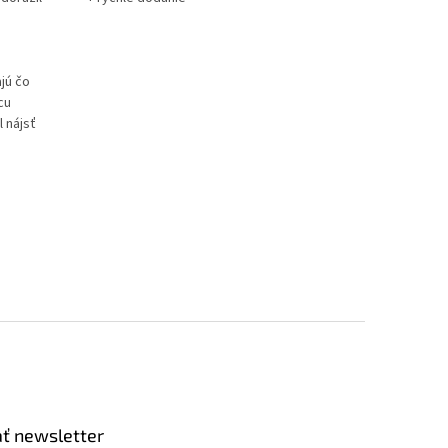
jú čo
cu
 nájsť
o
ť newsletter