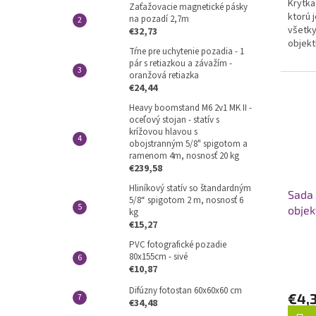
5
Krytka
Zaťažovacie magnetické pásky
hviezd
ktorú 
na pozadí 2,7m
všetky
€32,73
objekt
Tŕne pre uchytenie pozadia - 1
pár s retiazkou a závažím -
oranžová retiazka
€24,44
Heavy boomstand M6 2v1 MK II -
oceľový stojan - statív s
krížovou hlavou s
obojstranným 5/8" spigotom a
ramenom 4m, nosnosť 20 kg
€239,58
Hliníkový statív so štandardným
Sada 
5/8“ spigotom 2 m, nosnosť 6
objek
kg
€15,27
PVC fotografické pozadie
80x155cm - sivé
€10,87
Difúzny fotostan 60x60x60 cm
€4,
€34,48