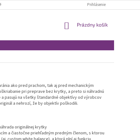
RÁTENIE A REKLAMÁCIA
OBCHODNÉ PODMIENKY
Prihlásenie
MOJA OBJEDNÁVKA
NÁKUPNÝ
Prázdny košík
KOŠÍK
 chránia ako pred prachom, tak aj pred mechanickým
škriabanie pri preprave bez krytky, a preto si náhradnú
lne a pasujú na všetky štandardné objektívy od výrobcov
iginál a nehrozí, že by objektív poškodili.
áhrada originálnej krytky
cím a čiastočne priehľadným predným členom, s ktorou
aj. custom white balance), a ktorá plní aj funkciu