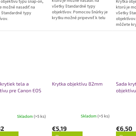
ktorú je možné nasadiť na
 objektívu typu snap-on,
5
Krytka obj
5
všetky štandardné typy
ičiek.
je možné nasadiť na
hviezdičiek
ktorú je m
hviezdičiek.
objektívov. Pomocou šnúrky je
 štandardné typy
všetky šta
krytku možné pripevniť k telu
ívov.
objektívov
fotoaparátu.
môžete kry
fotoaparát
Krytka objektívu 82mm
krytiek tela a
Sada kryt
tívu pre Canon EOS
objektív
Skladom
(>5 ks)
Skladom
(>5 ks)
€5,19
32
€6,50