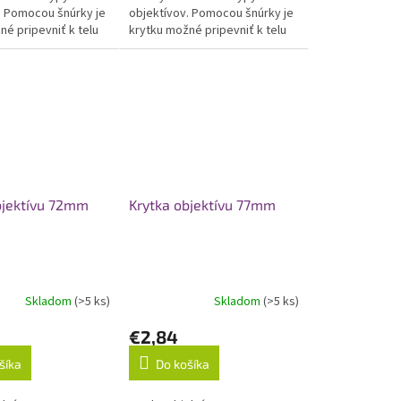
objektívov. Pomocou šnúrky je
. Pomocou šnúrky je
krytku možné pripevniť k telu
né pripevniť k telu
fotoaparátu.
u.
bjektívu 72mm
Krytka objektívu 77mm
Skladom
(>5 ks)
Skladom
(>5 ks)
e
€2,84
šíka
Do košíka