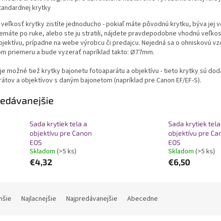
tandardnej krytky
veľkosť krytky zistíte jednoducho - pokiaľ máte pôvodnú krytku, býva jej ve
emáte po ruke, alebo ste ju stratili, nájdete pravdepodobne vhodnú veľko
jektívu, prípadne na webe výrobcu či predajcu. Nejedná sa o ohniskovú vzd
m priemeru a bude vyzerať napríklad takto: Ø77mm.
je možné tiež krytky bajonetu fotoaparátu a objektívu - tieto krytky sú do
átov a objektívov s daným bajonetom (napríklad pre Canon EF/EF-S).
edávanejšie
Sada krytiek tela a
Sada krytiek tela
objektívu pre Canon
objektívu pre Ca
EOS
EOS
Skladom
(>5 ks)
Skladom
(>5 ks)
€4,32
€6,50
hšie
Najlacnejšie
Najpredávanejšie
Abecedne