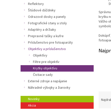
Reflektory
š
Štúdiové dáždniky
Správnu 
Odrazové dosky a panely
krytku n
Vášho ob
Fotografické stany a stoly
symbolo
Adaptéry a držiaky
Dokúpiť 
Prepravné tašky a kufre
fotoapar
Príslušenstvo pre fotoaparáty
Objektívy a príslušenstvo
Najpr
Objektívy
Filtre pre objektív
Krytky objektívu
Čistiace sady
Externé zdroje a napájanie
Náhradné výbojky a žiarovky
R
a
Novinky
Najdra
d
Akcia
e