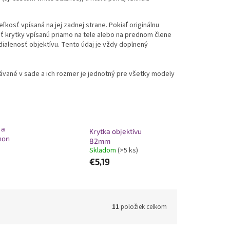
ľkosť vpísaná na jej zadnej strane. Pokiaľ originálnu
sť krytky vpísanú priamo na tele alebo na prednom člene
ialenosť objektívu. Tento údaj je vždy doplnený
dávané v sade a ich rozmer je jednotný pre všetky modely
 a
Krytka objektívu
non
82mm
Skladom
(>5 ks)
€5,19
11
položiek celkom