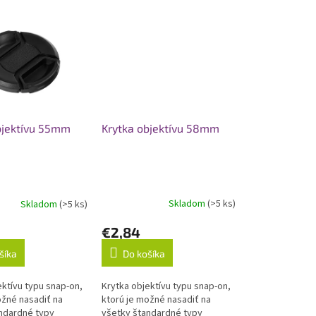
Krytka objektívu 58mm
bjektívu 55mm
Skladom
(>5 ks)
Skladom
(>5 ks)
Priemerné
hodnotenie
€2,84
produktu
je
Do košíka
šíka
5,0
z
5
Krytka objektívu typu snap-on,
ektívu typu snap-on,
hviezdičiek.
ktorú je možné nasadiť na
ožné nasadiť na
všetky štandardné typy
ndardné typy