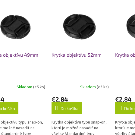
a objektívu 49mm
Krytka objektívu 52mm
Krytka o
Skladom
(>5 ks)
Skladom
(>5 ks)
Priemerné
hodnotenie
84
€2,84
€2,84
produktu
je
o košíka
Do košíka
Do ko
5,0
z
 objektívu typu snap-on,
5
Krytka objektívu typu snap-on,
Krytka obj
je možné nasadiť na
hviezdičiek.
ktorú je možné nasadiť na
ktorú je m
 štandardné typy
všetky štandardné typy
všetky šta