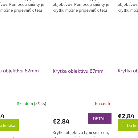
ívov. Pomocou šnúrky je
objektívov. Pomocou šnúrky je
objektívov
 možné pripevniť k telu
krytku možné pripevniť k telu
krytku mož
arátu.
fotoaparátu.
fotoaparát
a objektívu 62mm
Krytka o
Krytka objektívu 67mm
Skladom
(>5 ks)
Na ceste
erné
Priemerné
Priemerné
tenie
hodnoteni
hodnotenie
84
€2,84
ktu
produktu
produktu
DETAIL
€2,84
je
je
o košíka
Do ko
5,0
5,0
Krytka objektívu typu snap-on,
z
z