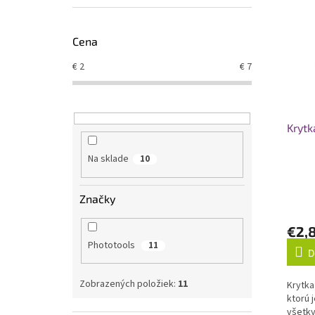
V
n
ý
i
Cena
p
e
i
p
€
2
€
7
s
r
p
o
r
d
o
u
Krytk
d
k
u
t
Na sklade
10
k
o
t
v
o
Značky
v
€2,
Phototools
11
D
Zobrazených položiek:
11
Krytka
ktorú 
všetky