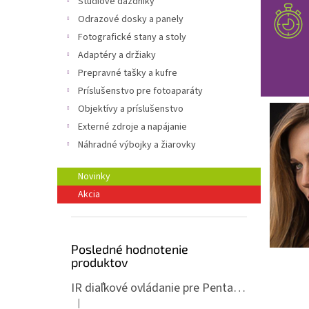
Štúdiové dáždniky
Odrazové dosky a panely
Fotografické stany a stoly
Adaptéry a držiaky
Prepravné tašky a kufre
Príslušenstvo pre fotoaparáty
Objektívy a príslušenstvo
Externé zdroje a napájanie
Náhradné výbojky a žiarovky
Novinky
Akcia
Posledné hodnotenie
produktov
IR diaľkové ovládanie pre Pentax ML-P
|
Hodnotenie produktu je 5 z 5 hviezdičiek.