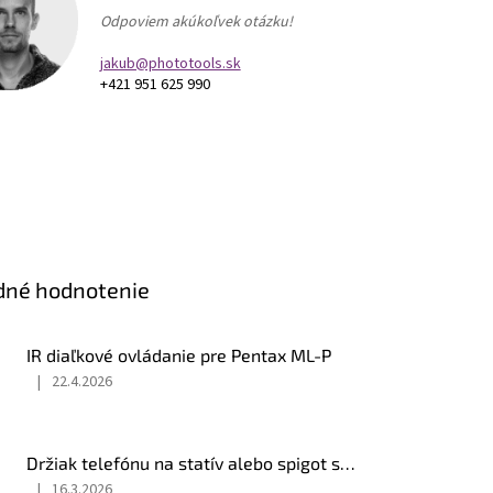
Odpoviem akúkoľvek otázku!
jakub@phototools.sk
+421 951 625 990
dné hodnotenie
IR diaľkové ovládanie pre Pentax ML-P
|
22.4.2026
Hodnotenie
produktu
je
5
Držiak telefónu na statív alebo spigot s 1/4" závitom
z
|
16.3.2026