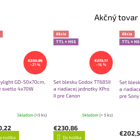
Akčný tovar
a
Akcia
Akcia
TTL + HSS
TTL + HS
€230,86
€273,77
–21 %
–15 %
aylight GD-50x70cm,
Set blesku Godox TT685II
Set bles
é svetlo 4x70W
a riadiacej jednotky XPro
a riadiac
II pre Canon
pre Sony
Skladom
(>5 ks)
Skladom
(< 5 ks)
0,22
€230,86
€202,
o košíka
Do košíka