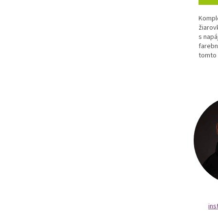
Komple
žiarov
s napá
farebn
tomto 
50x70
fluore
ins