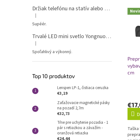
Držiak telefónu na statív alebo spigot s 1/4" závitom
Novi
|
Hodnotenie produktu je 5 z 5 hviezdičiek.
Supéér.
Trvalé LED mini svetlo Yongnuo YN135, 3200-5600K, RGB
|
Hodnotenie produktu je 5 z 5 hviezdičiek.
Spoľahlivý a výkonný.
Prepr
vybav
cm
Top 10 produktov
Lenspen LP-1, čistiaca ceruzka
€3,19
Zaťažovacie magnetické pásky
€17
na pozadí 2,7m
€32,73
D
Tŕne pre uchytenie pozadia - 1
pár s retiazkou a závažím -
Taška 
oranžová retiazka
prepra
€24,44