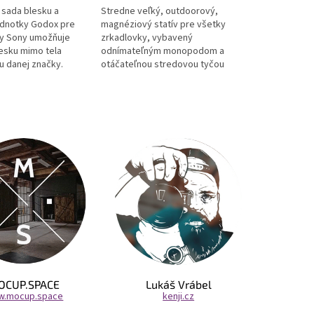
sada blesku a
Stredne veľký, outdoorový,
jednotky Godox pre
magnéziový statív pre všetky
y Sony umožňuje
zrkadlovky, vybavený
lesku mimo tela
odnímateľným monopodom a
u danej značky.
otáčateľnou stredovou tyčou
ejto sady môžete
pre extra nízky uhol záberu či
makrofotografiu.
OCUP.SPACE
Lukáš Vrábel
.mocup.space
kenji.cz