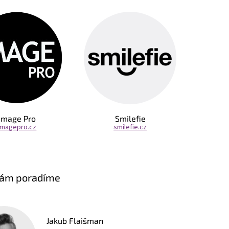
Image Pro
Smilefie
imagepro.cz
smilefie.cz
vám poradíme
Jakub Flaišman