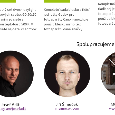
Kompletná 
riadiacej 
tný set dvoch daylight
Kompletní sada blesku a řídicí
fotoaparát
kových svetiel GD 50x70
jednotky Godox pro
použitie b
janím zo siete a
fotoaparáty Canon umožňuje
fotoaparát
ou teplotou 5 500 K. V
použití blesku mimo tělo
Použitím t
sete nájdete 2x softbox
fotoaparátu dané značky.
blesk s...
 cm, osem 70W
Použitím této sady můžete
scentných...
blesk s fotoaparátem...
Spolupracujeme
Jiří Šimeček
M
Josef Adlt
jirisimecek.com
www
tagr.am/josefadlt