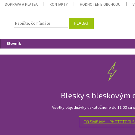
DOPRAVA A PLATBA
KONTAKTY
HODNOTENIE OBCHODU
V
HĽADAŤ
Slovník
Blesky s bleskovým
Všetky objednávky uskutočnené do 11:00 sú o
TO SME MY – PHOTOTOOLS