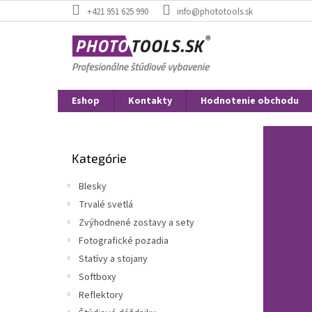
Prejsť
+421 951 625 990
info@phototools.sk
na
obsah
Eshop
Kontakty
Hodnotenie obchodu
B
o
Preskočiť
č
Kategórie
kategórie
n
ý
Blesky
p
Trvalé svetlá
a
Zvýhodnené zostavy a sety
n
e
Fotografické pozadia
l
Statívy a stojany
Softboxy
Reflektory