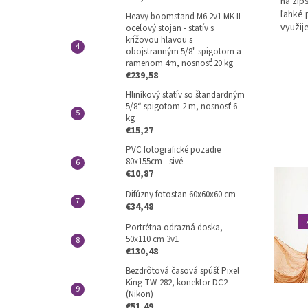
na zip
ľahké 
Heavy boomstand M6 2v1 MK II -
využij
oceľový stojan - statív s
krížovou hlavou s
menšíc
obojstranným 5/8" spigotom a
alebo..
ramenom 4m, nosnosť 20 kg
€239,58
Hliníkový statív so štandardným
5/8“ spigotom 2 m, nosnosť 6
kg
€15,27
PVC fotografické pozadie
80x155cm - sivé
€10,87
Difúzny fotostan 60x60x60 cm
€34,48
Portrétna odrazná doska,
50x110 cm 3v1
€130,48
Bezdrôtová časová spúšť Pixel
King TW-282, konektor DC2
(Nikon)
€51,49