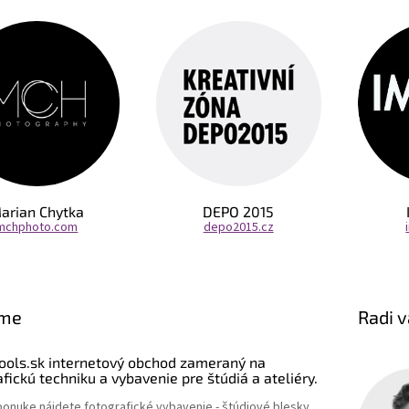
arian Chytka
DEPO 2015
mchphoto.com
depo2015.cz
sme
Radi 
ools.sk internetový obchod zameraný na
fickú techniku a vybavenie pre štúdiá a ateliéry.
ponuke nájdete fotografické vybavenie - štúdiové blesky,