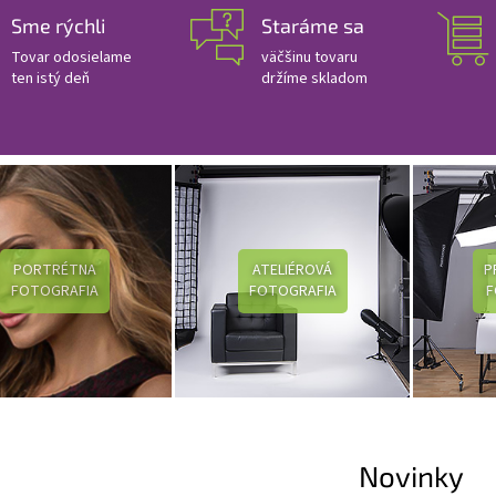
Sme rýchli
Staráme sa
Tovar odosielame
väčšinu tovaru
ten istý deň
držíme skladom
PORTRÉTNA
ATELIÉROVÁ
P
FOTOGRAFIA
FOTOGRAFIA
F
Novinky