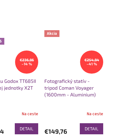
Akcia
S
€236,86
€254,84
–14 %
–41 %
ku Godox TT685II
Fotografický statív -
ej jednotky X2T
tripod Coman Voyager
(1600mm - Aluminium)
Na ceste
Na ceste
DETAIL
DETAIL
54
€149,76