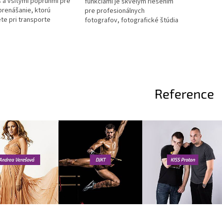
s a všitými popruhmi pre
funkciami je skvelým riešením
prenášanie, ktorú
pre profesionálnych
ete pri transporte
fotografov, fotografické štúdia
h statívov, dáždnikov
a veľké ateliéry.
.
Reference