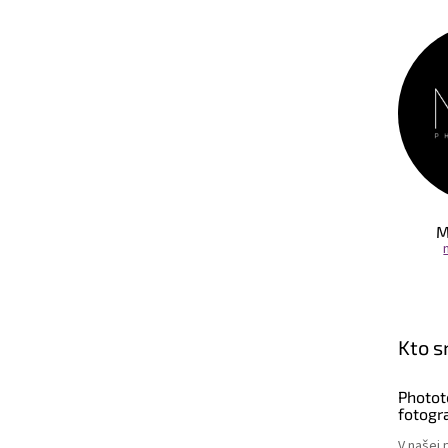
M
Kto 
Photot
fotogra
V našej 