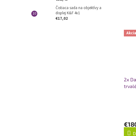
Čistiaca sada na objektívy a
displej K&F 4v1
€17,02
Akci
2x D
trval
€18
D