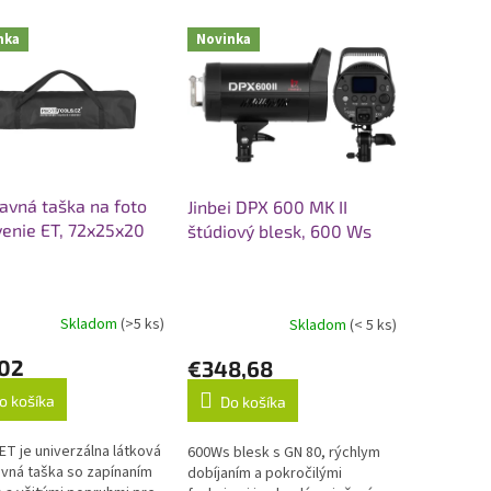
nka
Novinka
avná taška na foto
Jinbei DPX 600 MK II
enie ET, 72x25x20
štúdiový blesk, 600 Ws
Skladom
(>5 ks)
Skladom
(< 5 ks)
,02
€348,68
o košíka
Do košíka
ET je univerzálna látková
600Ws blesk s GN 80, rýchlym
vná taška so zapínaním
dobíjaním a pokročilými