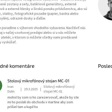
ené zostavy a sety, batériové generátory, externé
é a externé blesky a širokú ponuku príslušenstva, ako sú
, statívy, fotografické pozadie (papier, bavlna alebo
ylén), odrazné dosky a ďalšie.
m poradíme s výberom vhodného vybavenia. Navštíviť nás
j v našej vzorkovej predajni alebo si u nás môžete
 ateliér, v ktorom si môžete všetky nami predávané
y vyskúšať.
edné komentáre
Posle
Stolový mikrofónový stojan MC-01
Ivan
Stolový mikrofónový
|
29.3.2025
|
Dulin
stojan MC-01
mohol by som si ho zarezervovať, akože by ste
mi ho poslali do obchodu v martine aby som
prišiel tam a kupil ho