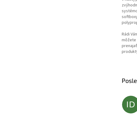
zvýhodn
systémov
softboxy
polyprop
Rádi Vá
môžete a
prenajať
produkt
Posl
ID