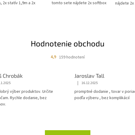
 2x statív 1,9m a 2x
tomto sete nájdete 2x softbox
nájdete 2x
cí adaptér so
50x70 cm, osem 70W
osem 70W f
vačom.
fluorescentných...
O
v
l
á
d
Hodnotenie obchodu
a
c
i
4,9
159 hodnotení
e
p
r
š Chrobák
Jaroslav Tall
v
|
11.2025
16.12.2025
k
y
dobrý výber produktov. Určite
promptné dodanie , tovar v poria
v
čam. Rychle dodanie, bez
podľa výberu , bez komplikácií
ý
hov.
p
i
s
u