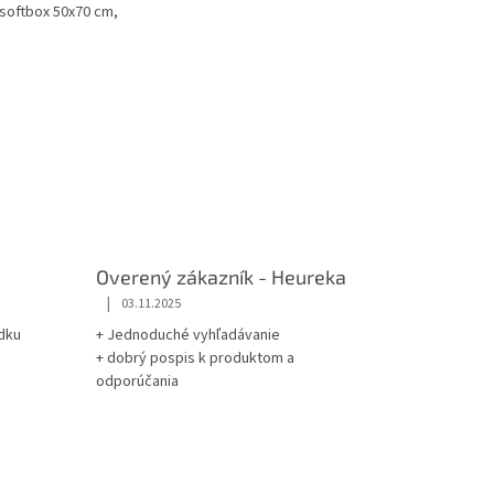
 softbox 50x70 cm,
luorescentných...
Overený zákazník - Heureka
|
03.11.2025
dku
+ Jednoduché vyhľadávanie
+ dobrý pospis k produktom a
odporúčania