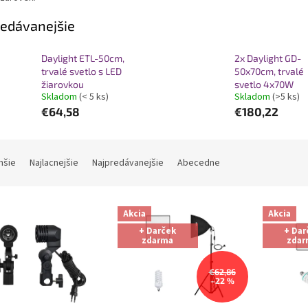
edávanejšie
Daylight ETL-50cm,
2x Daylight GD-
trvalé svetlo s LED
50x70cm, trvalé
žiarovkou
svetlo 4x70W
Skladom
(< 5 ks)
Skladom
(>5 ks)
€64,58
€180,22
hšie
Najlacnejšie
Najpredávanejšie
Abecedne
Akcia
Akcia
+ Darček
+ Dar
zdarma
zdar
€62,86
–22 %