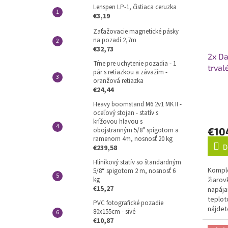
Lenspen LP-1, čistiaca ceruzka
€3,19
Zaťažovacie magnetické pásky
na pozadí 2,7m
€32,73
2x Da
Tŕne pre uchytenie pozadia - 1
trval
pár s retiazkou a závažím -
oranžová retiazka
€24,44
Heavy boomstand M6 2v1 MK II -
oceľový stojan - statív s
krížovou hlavou s
€10
obojstranným 5/8" spigotom a
ramenom 4m, nosnosť 20 kg
D
€239,58
Hliníkový statív so štandardným
Komple
5/8“ spigotom 2 m, nosnosť 6
kg
žiarov
€15,27
napája
teplot
PVC fotografické pozadie
nájdet
80x155cm - sivé
dve 70
€10,87