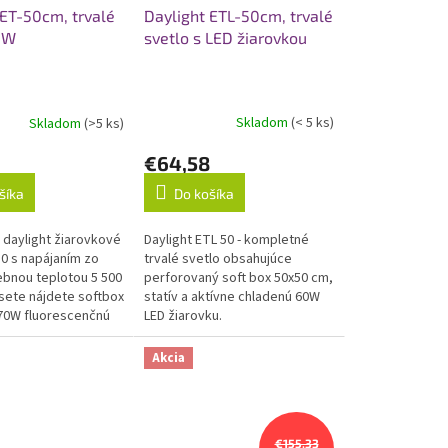
Daylight ETL-50cm, trvalé
 ET-50cm, trvalé
svetlo s LED žiarovkou
0W
Skladom
(< 5 ks)
Skladom
(>5 ks)
€64,58
Do košíka
šíka
Daylight ETL 50 - kompletné
daylight žiarovkové
trvalé svetlo obsahujúce
50 s napájaním zo
perforovaný soft box 50x50 cm,
rebnou teplotou 5 500
statív a aktívne chladenú 60W
 sete nájdete softbox
LED žiarovku.
70W fluorescenčnú
1,8 m vysoký...
Akcia
€155,33