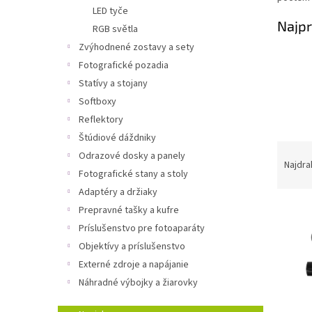
LED tyče
Najpr
RGB světla
Zvýhodnené zostavy a sety
Fotografické pozadia
Statívy a stojany
Softboxy
Reflektory
Štúdiové dáždniky
R
Odrazové dosky a panely
a
Najdra
Fotografické stany a stoly
d
Adaptéry a držiaky
e
V
n
Prepravné tašky a kufre
ý
i
Príslušenstvo pre fotoaparáty
p
e
Objektívy a príslušenstvo
i
p
Externé zdroje a napájanie
s
r
Náhradné výbojky a žiarovky
p
o
r
d