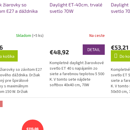
k žiarovky so
Daylight ET-40cm, trvalé
Daylight
om E27 a dáždnika
svetlo 70W
svetlo 7
Skladom
(>5 ks)
Na ceste
erné
tenie
6
€53,21
ktu
DETAIL
€48,92
o košíka
Do ko
Kompletné daylight žiarovkové
svetlo ET 40 s napájaním zo
 žiarovky so závitom E27
Kompletné 
siete a farebnou teplotou 5 500
ičiek.
iového dáždnika. Držiak
svetlo ET 
K. V tomto sete nájdete
ený pre špirálové
siete a fa
softbox 40x40 cm, 70W
ky s maximálnym
K. V tomto
fluorescenčnú žiarovku a 1,8 m
m 150 W. Držiak
50x50 cm, 
vysoký...
ky je určený pre
žiarovku a 
nie na štúdiový...
a
€115,86