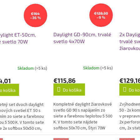
€128,30
€164
–9 %
–36 %
Daylight GD-90cm, trvalé
2x Dayli
ylight ET-50cm,
svetlo 4x70W
trvalé sv
é svetlo 70W
žiarovko
Skladom
(>5 ks)
Skladom
(>5 ks)
€115,86
€129,1
4,01
Do košíka
Do ko
o košíka
Kompletné daylight žiarovkové
Zvýhodnený
tný set dvoch daylight
svetlo GD 90 s napájaním zo
50 - 2x kom
kových svetiel ET 50 s
siete a farebnou teplotou 5 500
v prepravn
ním zo siete a farebnou
K. V tomto sete nájdete
2x perforo
ou 5 500 K. V tomto sete
softbox 50x70 cm, štyri 70W
cm, 2x stat
e 2x softbox 50x50 cm,
fluorescenčné žiarovky a 2,2
chladenú L
W fluorescenčné...