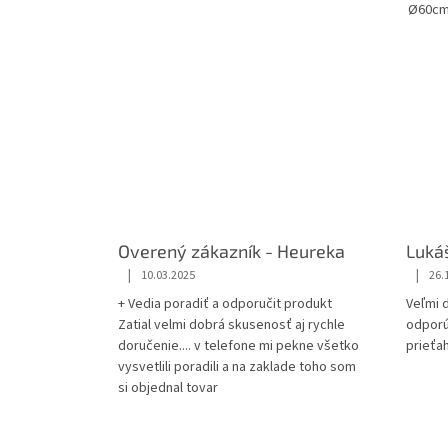
Ø60cm,
napája
stmie
Overený zákazník - Heureka
Luká
|
|
10.03.2025
26.
+ Vedia poradiť a odporučit produkt
Veľmi 
Zatial velmi dobrá skusenosť aj rychle
odporú
doručenie.... v telefone mi pekne všetko
prieťa
vysvetlili poradili a na zaklade toho som
si objednal tovar