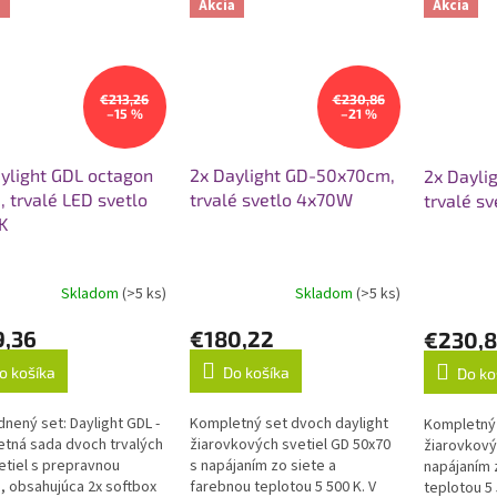
m...
a
Akcia
Akcia
€213,26
€230,86
–15 %
–21 %
ylight GDL octagon
2x Daylight GD-50x70cm,
2x Dayli
 trvalé LED svetlo
trvalé svetlo 4x70W
trvalé s
K
Skladom
(>5 ks)
Skladom
(>5 ks)
9,36
€180,22
€230,
o košíka
Do košíka
Do ko
nený set: Daylight GDL -
Kompletný set dvoch daylight
Kompletný 
tná sada dvoch trvalých
žiarovkových svetiel GD 50x70
žiarovkový
etiel s prepravnou
s napájaním zo siete a
napájaním 
, obsahujúca 2x softbox
farebnou teplotou 5 500 K. V
teplotou 5 