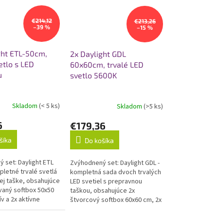
€214,12
€213,26
–39 %
–15 %
ght ETL-50cm,
2x Daylight GDL
etlo s LED
60x60cm, trvalé LED
u
svetlo 5600K
Skladom
(< 5 ks)
Skladom
(>5 ks)
6
€179,36
šíka
Do košíka
 set: Daylight ETL
Zvýhodnený set: Daylight GDL -
pletné trvalé svetlá
kompletná sada dvoch trvalých
ej taške, obsahujúce
LED svetiel s prepravnou
vaný softbox 50x50
taškou, obsahujúce 2x
ív a 2x aktívne
štvorcový softbox 60x60 cm, 2x
ED žiarovku.
statív 1,9 m a 2x napájací