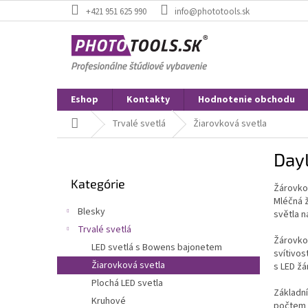
Prejsť
+421 951 625 990
info@phototools.sk
na
obsah
Eshop
Kontakty
Hodnotenie obchodu
Domov
Trvalé svetlá
Žiarovková svetla
B
DayL
o
Preskočiť
č
Kategórie
kategórie
Žárovkov
n
Mléčná ž
ý
Blesky
světla n
p
Trvalé svetlá
a
Žárovkov
LED svetlá s Bowens bajonetem
n
svítivos
e
Žiarovková svetla
s LED žá
l
Plochá LED svetla
Základní
Kruhové
počtem 