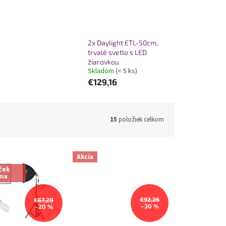
2x Daylight ETL-50cm,
trvalé svetlo s LED
žiarovkou
Skladom
(< 5 ks)
€129,16
15
položiek celkom
Akcia
ček
ma
€92,26
€67,20
–30 %
–20 %