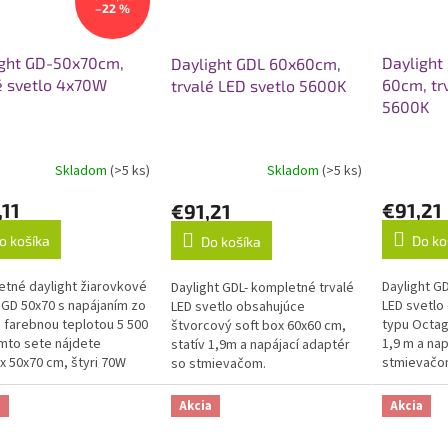
–22 %
ight GD-50x70cm,
Daylight
Daylight GDL 60x60cm,
é svetlo 4x70W
60cm, tr
trvalé LED svetlo 5600K
5600K
Skladom
(>5 ks)
Skladom
(>5 ks)
11
€91,21
€91,21
o košíka
Do ko
Do košíka
tné daylight žiarovkové
Daylight GD
Daylight GDL- kompletné trvalé
 GD 50x70 s napájaním zo
LED svetlo
LED svetlo obsahujúce
a farebnou teplotou 5 500
typu Octag
štvorcový soft box 60x60 cm,
omto sete nájdete
1,9 m a nap
statív 1,9m a napájací adaptér
x 50x70 cm, štyri 70W
stmievačo
so stmievačom.
scenčné žiarovky a 2,2
a
Akcia
Akcia