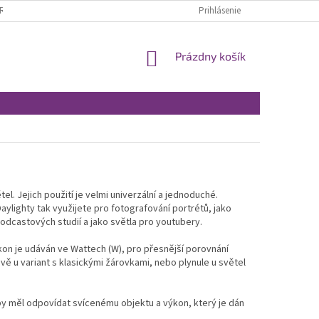
RÁTENIE A REKLAMÁCIA
OBCHODNÉ PODMIENKY
Prihlásenie
MOJA OBJEDNÁVKA
NÁKUPNÝ
Prázdny košík
KOŠÍK
l. Jejich použití je velmi univerzální a jednoduché.
ylighty tak využijete pro fotografování portrétů, jako
podcastových studií a jako světla pro youtubery.
ýkon je udáván ve Wattech (W), pro přesnější porovnání
ově u variant s klasickými žárovkami, nebo plynule u světel
 by měl odpovídat svícenému objektu a výkon, který je dán