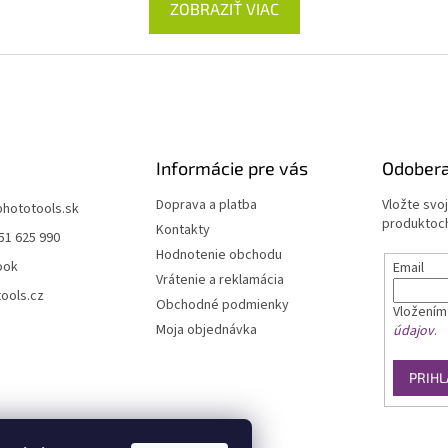
ZOBRAZIŤ VIAC
Informácie pre vás
Odobera
Doprava a platba
Vložte svo
phototools.sk
produktoch
Kontakty
51 625 990
Hodnotenie obchodu
ook
Email
Vrátenie a reklamácia
ools.cz
Obchodné podmienky
Vložením
Moja objednávka
údajov
.
PRIHL