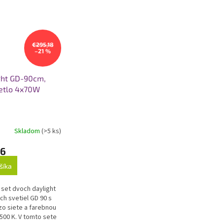
adaptér so...
€295,18
–21 %
ght GD-90cm,
vetlo 4x70W
Skladom
(>5 ks)
86
šíka
set dvoch daylight
ch svetiel GD 90 s
zo siete a farebnou
500 K. V tomto sete