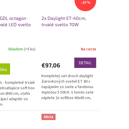
–37 %
 GDL octagon
2x Daylight ET-40cm,
valé LED svetlo
trvalé svetlo 70W
Skladom
(>5 ks)
Na ceste
DETAIL
€97,06
šíka
Kompletný set dvoch daylight
žiarovkových svetiel ET 40 s
L - kompletné trvalé
napájaním zo siete a farebnou
 obsahujúce soft box
teplotou 5 500 K. V tomto sete
on Ø60 cm, statív
nájdete 2x softbox 40x40 cm,
ájací adaptér so
dve 70W fluorescenčné...
m.
Akcia