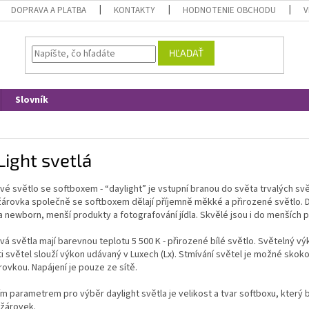
DOPRAVA A PLATBA
KONTAKTY
HODNOTENIE OBCHODU
V
HĽADAŤ
Slovník
ight svetlá
é světlo se softboxem - “daylight” je vstupní branou do světa trvalých světe
árovka společně se softboxem dělají příjemně měkké a přirozené světlo. Da
a newborn, menší produkty a fotografování jídla. Skvělé jsou i do menších 
á světla mají barevnou teplotu 5 500 K - přirozené bílé světlo. Světelný v
ti světel slouží výkon udávaný v Luxech (Lx). Stmívání světel je možné skok
rovkou. Napájení je pouze ze sítě.
m parametrem pro výběr daylight světla je velikost a tvar softboxu, který
žárovek.