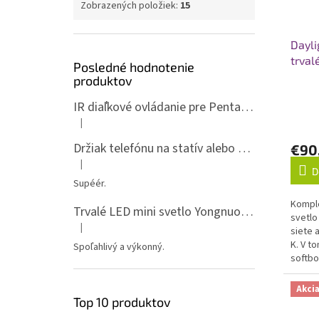
Zobrazených položiek:
15
Dayl
trval
Posledné hodnotenie
produktov
IR diaľkové ovládanie pre Pentax ML-P
|
Hodnotenie produktu je 5 z 5 hviezdičiek.
Držiak telefónu na statív alebo spigot s 1/4" závitom
€90,
|
Hodnotenie produktu je 5 z 5 hviezdičiek.
D
Supéér.
Komple
Trvalé LED mini svetlo Yongnuo YN135, 3200-5600K, RGB
svetlo
|
siete 
Hodnotenie produktu je 5 z 5 hviezdičiek.
K. V t
Spoľahlivý a výkonný.
softbo
fluore
m...
Akci
Top 10 produktov