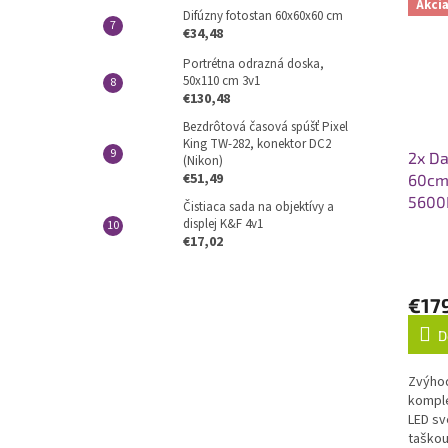
Akci
Difúzny fotostan 60x60x60 cm
€34,48
Portrétna odrazná doska,
50x110 cm 3v1
€130,48
Bezdrôtová časová spúšť Pixel
King TW-282, konektor DC2
2x Da
(Nikon)
€51,49
60cm,
5600
Čistiaca sada na objektívy a
displej K&F 4v1
€17,02
€17
D
Zvýhod
komple
LED sv
taškou