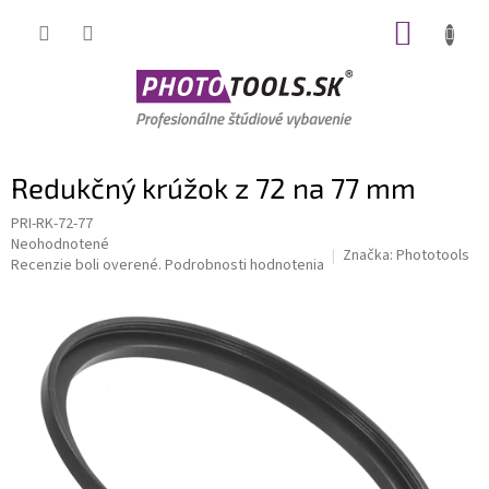
Prejsť
NÁKUP
na
obsah
KOŠÍK
Redukčný krúžok z 72 na 77 mm
PRI-RK-72-77
Priemerné
Neohodnotené
Značka:
Phototools
hodnotenie
Recenzie boli overené.
Podrobnosti hodnotenia
produktu
je
0,0
z
5
hviezdičiek.