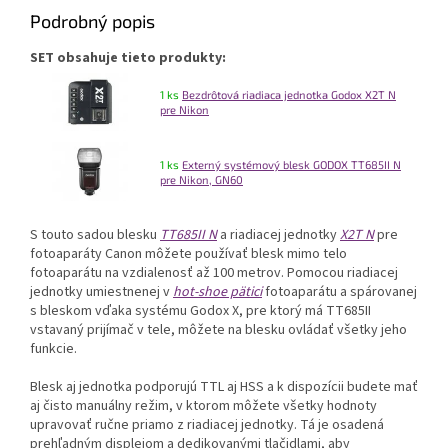
Podrobný popis
SET obsahuje tieto produkty:
1 ks
Bezdrôtová riadiaca jednotka Godox X2T N
pre Nikon
1 ks
Externý systémový blesk GODOX TT685II N
pre Nikon, GN60
S touto sadou blesku
TT685II N
a riadiacej jednotky
X2T N
pre
fotoaparáty Canon môžete používať blesk mimo telo
fotoaparátu na vzdialenosť až 100 metrov. Pomocou riadiacej
jednotky umiestnenej v
hot-shoe pätici
fotoaparátu a spárovanej
s bleskom vďaka systému Godox X, pre ktorý má TT685II
vstavaný prijímač v tele, môžete na blesku ovládať všetky jeho
funkcie.
Blesk aj jednotka podporujú TTL aj HSS a k dispozícii budete mať
aj čisto manuálny režim, v ktorom môžete všetky hodnoty
upravovať ručne priamo z riadiacej jednotky. Tá je osadená
prehľadným displejom a dedikovanými tlačidlami, aby