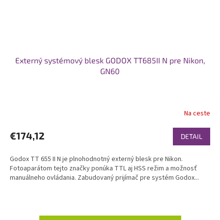
Externý systémový blesk GODOX TT685II N pre Nikon,
GN60
Na ceste
€174,12
DETAIL
Godox TT 655 II N je plnohodnotný externý blesk pre Nikon.
Fotoaparátom tejto značky ponúka TTL aj HSS režim a možnosť
manuálneho ovládania. Zabudovaný prijímač pre systém Godox...