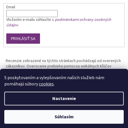
Email
Vložením e-mailu
súhlasíte s
podmienkami ochrany osobných
údajov
.
PRIHLÁSIŤ SA
Recenzie zobrazené na týchto stránkach pochádzajú od overených
zákazníkov. Overovanie prebieha pomocou unikátnych kľúčov
generovaných na základe údajov z uskutočnenej objednávky.
S poskytovaním a vylepšovaním našich služieb nám
pomáhajú súbory
cookies
.
Nastavenie
Vytvoril Shoptet
Súhlasím
Copyright 2026
Phototools.sk
. Všetky práva vyhradené.