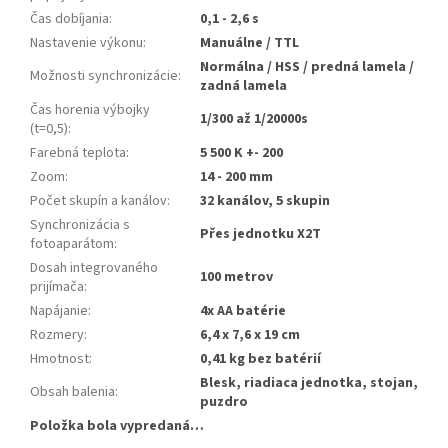
Čas dobíjania
:
0,1 - 2,6 s
Nastavenie výkonu
:
Manuálne / TTL
Normálna / HSS / predná lamela /
Možnosti synchronizácie
:
zadná lamela
Čas horenia výbojky
1/300 až 1/20000s
(t=0,5)
:
Farebná teplota
:
5 500 K +- 200
Zoom
:
14 - 200 mm
Počet skupín a kanálov
:
32 kanálov, 5 skupin
Synchronizácia s
Přes jednotku X2T
fotoaparátom
:
Dosah integrovaného
100 metrov
prijímača
:
Napájanie
:
4x AA batérie
Rozmery
:
6,4 x 7,6 x 19 cm
Hmotnost
:
0,41 kg bez batérií
Blesk, riadiaca jednotka, stojan,
Obsah balenia
:
puzdro
Položka bola vypredaná…