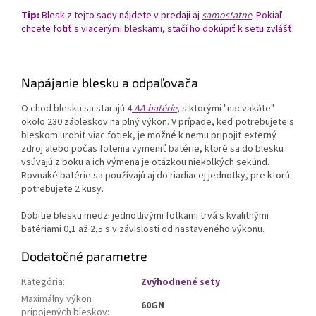
Tip:
Blesk z tejto sady nájdete v predaji aj
samostatne
. Pokiaľ
chcete fotiť s viacerými bleskami, stačí ho dokúpiť k setu zvlášť.
Napájanie blesku a odpaľovača
O chod blesku sa starajú 4
AA batérie
, s ktorými "nacvakáte"
okolo 230 zábleskov na plný výkon. V prípade, keď potrebujete s
bleskom urobiť viac fotiek, je možné k nemu pripojiť externý
zdroj alebo počas fotenia vymeniť batérie, ktoré sa do blesku
vsúvajú z boku a ich výmena je otázkou niekoľkých sekúnd.
Rovnaké batérie sa používajú aj do riadiacej jednotky, pre ktorú
potrebujete 2 kusy.
Dobitie blesku medzi jednotlivými fotkami trvá s kvalitnými
batériami 0,1 až 2,5 s v závislosti od nastaveného výkonu.
Dodatočné parametre
Kategória
:
Zvýhodnené sety
Maximálny výkon
60GN
pripojených bleskov
: