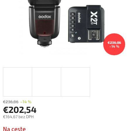
€236,86
–14 %
€236,86
–14 %
€202,54
€164,67 bez DPH
Jednotková
Na ceste
cena: