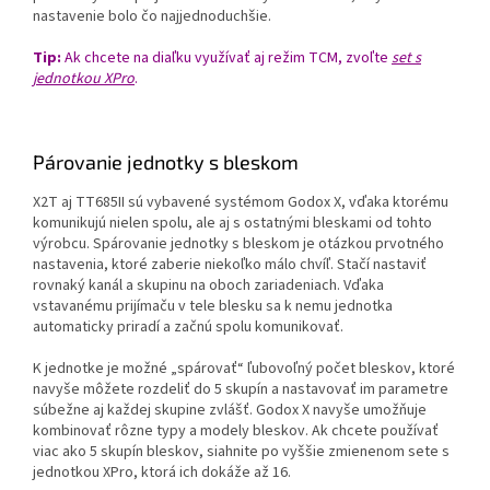
nastavenie bolo čo najjednoduchšie.
Tip:
Ak chcete na diaľku využívať aj režim TCM, zvoľte
set s
jednotkou XPro
.
Párovanie jednotky s bleskom
X2T aj TT685II sú vybavené systémom Godox X, vďaka ktorému
komunikujú nielen spolu, ale aj s ostatnými bleskami od tohto
výrobcu. Spárovanie jednotky s bleskom je otázkou prvotného
nastavenia, ktoré zaberie niekoľko málo chvíľ. Stačí nastaviť
rovnaký kanál a skupinu na oboch zariadeniach. Vďaka
vstavanému prijímaču v tele blesku sa k nemu jednotka
automaticky priradí a začnú spolu komunikovať.
K jednotke je možné „spárovať“ ľubovoľný počet bleskov, ktoré
navyše môžete rozdeliť do 5 skupín a nastavovať im parametre
súbežne aj každej skupine zvlášť. Godox X navyše umožňuje
kombinovať rôzne typy a modely bleskov. Ak chcete používať
viac ako 5 skupín bleskov, siahnite po vyššie zmienenom sete s
jednotkou XPro, ktorá ich dokáže až 16.