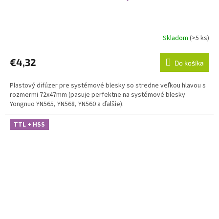
Skladom
(>5 ks)
€4,32
Do košíka
Plastový difúzer pre systémové blesky so stredne veľkou hlavou s
rozmermi 72x47mm (pasuje perfektne na systémové blesky
Yongnuo YN565, YN568, YN560 a ďalšie).
TTL + HSS