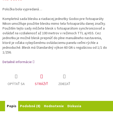
Položka bola vypredaná…
Kompletná sada blesku a riadiacej jednotky Godox pre fotoaparáty
Nikon umožňuje použitie blesku mimo tela fotoaparátu danej značky.
Použitím tejto sady môžete blesk s fotoaparátom synchronizovať a
ovládať na vzdialenosť až 100 metrov v režimoch TTL aj HSS. Cez
jednotku je možné blesk prepnúť do plne manuálneho nastavenia,
ktoré je vďaka vylepšenému ovládaciemu panelu veľmi rýchle a
jednoduché. Blesk má štandardný výkon 60 GN s reguláciou od 1/1 do
1/256.
Detailné informácie
OPÝTAŤ SA
STRÁŽIŤ
ZDIEĽAŤ
Popis
Podobné (8)
Hodnotenie
Diskusia