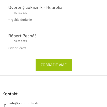
Overený zákazník - Heureka
|
16.10.2025
+ rýchle dodanie
Róbert Pecháč
|
08.03.2025
Odporúčam!
ZOBRAZIŤ VIAC
Z
á
p
ä
Kontakt
t
info
@
phototools.sk
i