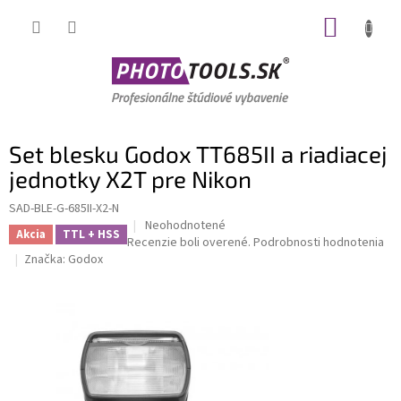
Prejsť
NÁKUP
na
obsah
KOŠÍK
Set blesku Godox TT685II a riadiacej
jednotky X2T pre Nikon
SAD-BLE-G-685II-X2-N
Priemerné
Neohodnotené
Akcia
TTL + HSS
hodnotenie
Recenzie boli overené.
Podrobnosti hodnotenia
produktu
Značka:
Godox
je
0,0
z
5
hviezdičiek.