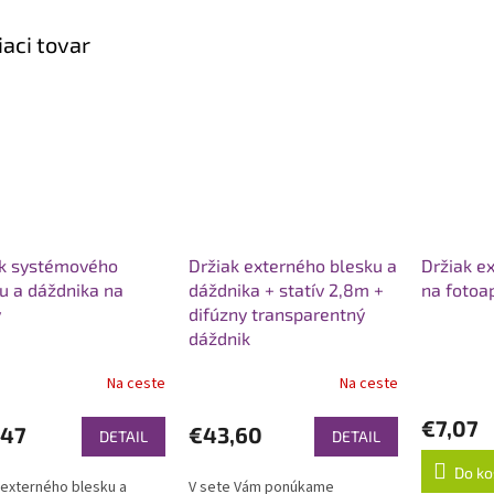
iaci tovar
ak systémového
Držiak externého blesku a
Držiak e
u a dáždnika na
dáždnika + statív 2,8m +
na fotoa
v
difúzny transparentný
dáždnik
Na ceste
Na ceste
erné
tenie
€7,07
ktu
,47
€43,60
DETAIL
DETAIL
Do ko
 externého blesku a
V sete Vám ponúkame