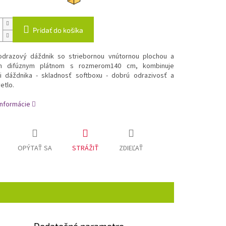
Pridať do košíka
odrazový dáždnik so striebornou vnútornou plochou a
ím difúznym plátnom s rozmerom140 cm, kombinuje
ti dáždnika - skladnosť softboxu - dobrú odrazivosť a
etlo.
informácie
OPÝTAŤ SA
STRÁŽIŤ
ZDIEĽAŤ