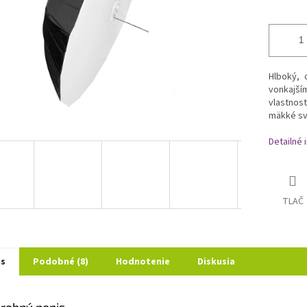
Hlboký, 
vonkajš
vlastnos
mäkké sv
Detailné 
TLAČ
is
Podobné (8)
Hodnotenie
Diskusia