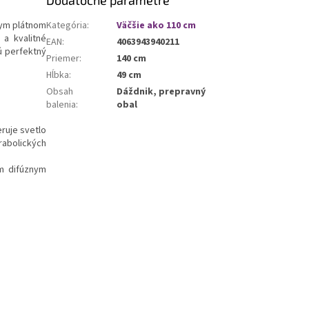
Dodatočné parametre
nym plátnom
Kategória
:
Väčšie ako 110 cm
 a kvalitné
EAN
:
4063943940211
ú perfektný
Priemer
:
140 cm
Hĺbka
:
49 cm
Obsah
Dáždnik, prepravný
balenia
:
obal
ruje svetlo
abolických
m difúznym