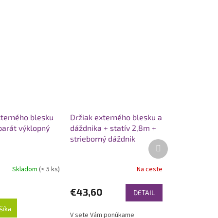
xterného blesku
Držiak externého blesku a
parát výklopný
dáždnika + statív 2,8m +
strieborný dáždnik
Ďalší
produkt
Skladom
(< 5 ks)
Na ceste
€43,60
DETAIL
šíka
V sete Vám ponúkame