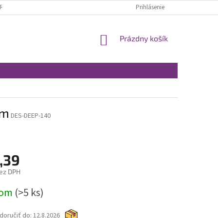
RÁTENIE A REKLAMÁCIA
OBCHODNÉ PODMIENKY
Prihlásenie
MOJA OBJEDNÁVKA
NÁKUPNÝ
Prázdny košík
KOŠÍK
cm
DES-DEEP-140
,39
ez DPH
ová
dom
(>5 ks)
oručiť do:
12.8.2026