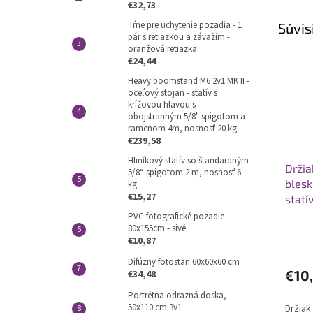
€32,73
Tŕne pre uchytenie pozadia - 1
Súvis
pár s retiazkou a závažím -
oranžová retiazka
€24,44
Heavy boomstand M6 2v1 MK II -
oceľový stojan - statív s
krížovou hlavou s
obojstranným 5/8" spigotom a
ramenom 4m, nosnosť 20 kg
€239,58
Hliníkový statív so štandardným
Drži
5/8“ spigotom 2 m, nosnosť 6
blesk
kg
€15,27
statí
PVC fotografické pozadie
80x155cm - sivé
€10,87
Priem
hodno
Difúzny fotostan 60x60x60 cm
produ
€10
€34,48
je
Portrétna odrazná doska,
5,0
50x110 cm 3v1
Držiak
z