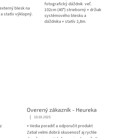
fotografický dáždnik veľ.
externý blesk na
102cm (40") strieborný + držiak
a statív výklopný.
systémového blesku a
dáždnika + statív 2,8m.
Overený zákazník - Heureka
|
10.03.2025
z
+ Vedia poradiť a odporučit produkt
Zatial velmi dobrá skusenosť aj rychle