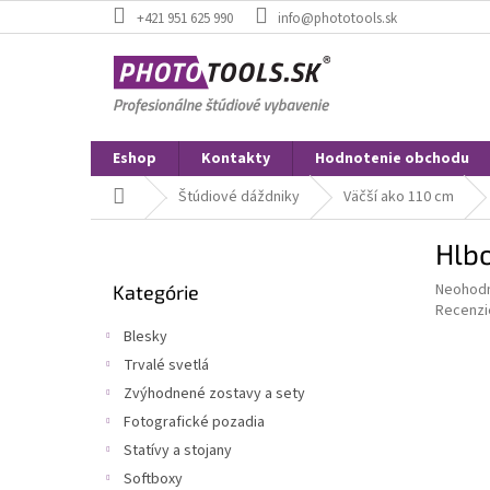
Prejsť
+421 951 625 990
info@phototools.sk
na
obsah
Eshop
Kontakty
Hodnotenie obchodu
Domov
Štúdiové dáždniky
Väčší ako 110 cm
B
Hlb
o
Preskočiť
č
Priemer
Neohod
Kategórie
kategórie
n
hodnote
Recenzi
ý
produkt
Blesky
p
je
Trvalé svetlá
0,0
a
z
Zvýhodnené zostavy a sety
n
5
e
Fotografické pozadia
hviezdič
l
Statívy a stojany
Softboxy