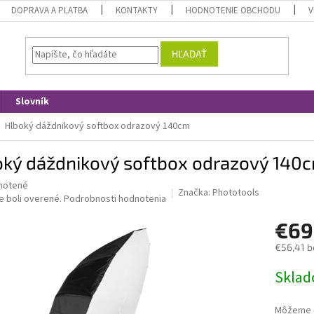
DOPRAVA A PLATBA
KONTAKTY
HODNOTENIE OBCHODU
V
HĽADAŤ
Slovník
Hlboký dáždnikový softbox odrazový 140cm
oký dáždnikový softbox odrazový 140
né
notené
Značka:
Phototools
nie
e boli overené.
Podrobnosti hodnotenia
u
€69
€56,41 b
Jednotk
Skla
iek.
cena:
Môžeme d