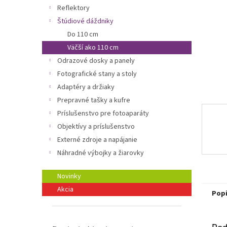
Reflektory
Štúdiové dáždniky
Do 110 cm
Väčší ako 110 cm
Odrazové dosky a panely
Fotografické stany a stoly
Adaptéry a držiaky
Prepravné tašky a kufre
Príslušenstvo pre fotoaparáty
Objektívy a príslušenstvo
Externé zdroje a napájanie
Náhradné výbojky a žiarovky
Novinky
Akcia
Pop