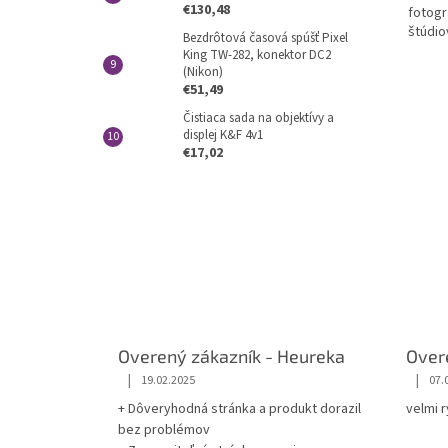
€130,48
fotogr
5
štúdio
hviezd
Bezdrôtová časová spúšť Pixel
King TW-282, konektor DC2
(Nikon)
€51,49
Čistiaca sada na objektívy a
displej K&F 4v1
€17,02
Overený zákazník - Heureka
Over
|
|
19.02.2025
07.
+ Dôveryhodná stránka a produkt dorazil
velmi 
bez problémov