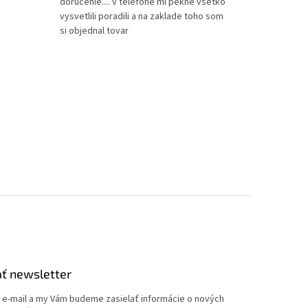
doručenie.... v telefone mi pekne všetko
vysvetlili poradili a na zaklade toho som
si objednal tovar
ť newsletter
j e-mail a my Vám budeme zasielať informácie o nových