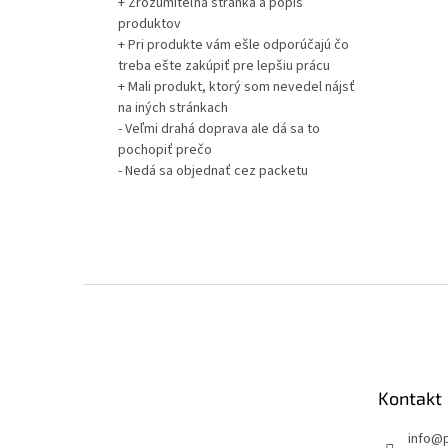
+ Zrozumiteľná stránka a popis
produktov
+ Pri produkte vám ešle odporúčajú čo
treba ešte zakúpiť pre lepšiu prácu
+ Mali produkt, ktorý som nevedel nájsť
na iných stránkach
- Veľmi drahá doprava ale dá sa to
pochopiť prečo
- Nedá sa objednať cez packetu
Z
á
p
ä
t
Kontakt
i
e
info
@