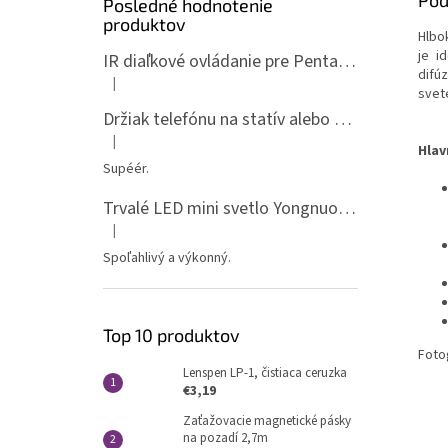
Pod
Posledné hodnotenie
produktov
Hlbo
je i
IR diaľkové ovládanie pre Pentax ML-P
difú
|
Hodnotenie produktu je 5 z 5 hviezdičiek.
svete
Držiak telefónu na statív alebo spigot s 1/4" závitom
|
Hodnotenie produktu je 5 z 5 hviezdičiek.
Hlav
Supéér.
Trvalé LED mini svetlo Yongnuo YN135, 3200-5600K, RGB
|
Hodnotenie produktu je 5 z 5 hviezdičiek.
Spoľahlivý a výkonný.
Top 10 produktov
Foto
Lenspen LP-1, čistiaca ceruzka
€3,19
Zaťažovacie magnetické pásky
na pozadí 2,7m