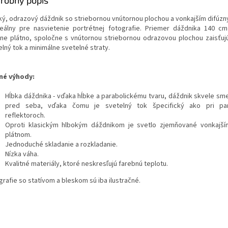
robný popis
ký, odrazový dáždnik so striebornou vnútornou plochou a vonkajším difúz
deálny pre nasvietenie portrétnej fotografie. Priemer dáždnika 140 cm
zne plátno, spoločne s vnútornou striebornou odrazovou plochou zaisťuj
lný tok a minimálne svetelné straty.
né výhody:
Hĺbka dáždnika - vďaka hĺbke a parabolickému tvaru, dáždnik skvele sme
pred seba, vďaka čomu je svetelný tok špecifický ako pri par
reflektoroch.
Oproti klasickým hlbokým dáždnikom je svetlo zjemňované vonkajší
plátnom.
Jednoduché skladanie a rozkladanie.
Nízka váha.
Kvalitné materiály, ktoré neskresľujú farebnú teplotu.
grafie so statívom a bleskom sú iba ilustračné.