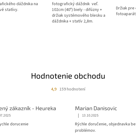
afického dáždnika na
fotografický dáždnik veľ.
Držiak pre 
vé statívy.
102cm (40") biely - difúzny +
ičiek.
fotoaparát 
držiak systémového blesku a
dáždnika + statív 2,8m.
Hodnotenie obchodu
4,9
159 hodnotení
ený zákazník - Heureka
Marian Danisovic
|
07.2025
13.10.2025
rychle dorucenie
Rýchle doručenie, objednavka be
problémov.