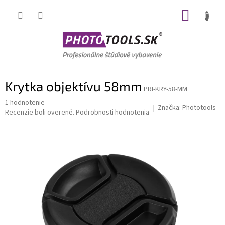
Prejsť
NÁKUP
na
obsah
KOŠÍK
Krytka objektívu 58mm
PRI-KRY-58-MM
Priemerné
1 hodnotenie
Značka:
Phototools
hodnotenie
Recenzie boli overené.
Podrobnosti hodnotenia
produktu
je
5,0
z
5
hviezdičiek.