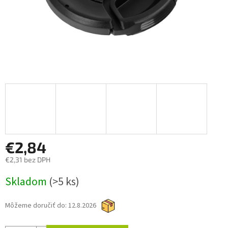
€2,84
€2,31 bez DPH
Jednotková
Skladom
(>5 ks)
cena:
Môžeme doručiť do:
12.8.2026