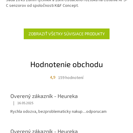
C senzorov od spoločnosti K&F Concept.
ZOBRAZIŤ VŠETKY SÚVISIACE PRODUKTY
Hodnotenie obchodu
4,9
159 hodnotení
Overený zákazník - Heureka
|
16.05.2025
Rychla odozva, bezproblematicky nakup....odporucam
Overený zákazník - Heureka