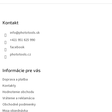
Z
á
p
ä
Kontakt
t
info
@
phototools.sk
i
e
+421 951 625 990
facebook
phototools.cz
Informácie pre vás
Doprava a platba
Kontakty
Hodnotenie obchodu
Vrátenie a reklamácia
Obchodné podmienky
Moja objednávka