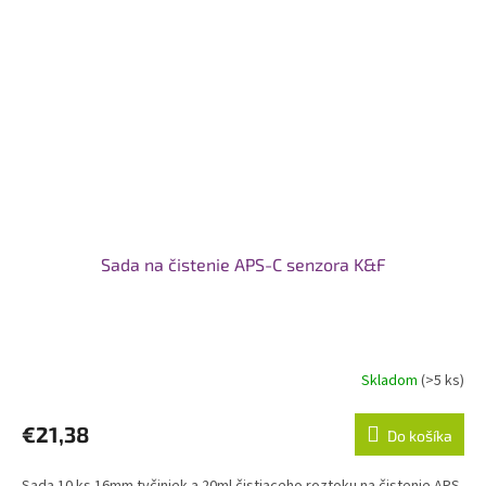
Sada na čistenie APS-C senzora K&F
Skladom
(>5 ks)
€21,38
Do košíka
Sada 10 ks 16mm tyčiniek a 20ml čistiaceho roztoku na čistenie APS-