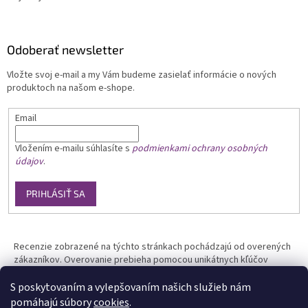
Odoberať newsletter
Vložte svoj e-mail a my Vám budeme zasielať informácie o nových
produktoch na našom e-shope.
Email
Vložením e-mailu
súhlasíte s
podmienkami ochrany osobných
údajov
.
PRIHLÁSIŤ SA
Recenzie zobrazené na týchto stránkach pochádzajú od overených
zákazníkov. Overovanie prebieha pomocou unikátnych kľúčov
generovaných na základe údajov z uskutočnenej objednávky.
S poskytovaním a vylepšovaním našich služieb nám
pomáhajú súbory
cookies
.