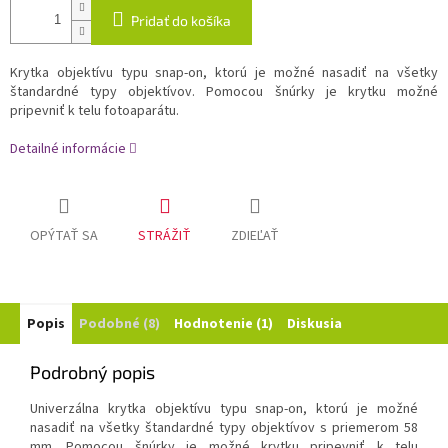
Pridať do košíka
Krytka objektívu typu snap-on, ktorú je možné nasadiť na všetky
štandardné typy objektívov. Pomocou šnúrky je krytku možné
pripevniť k telu fotoaparátu.
Detailné informácie
OPÝTAŤ SA
STRÁŽIŤ
ZDIEĽAŤ
Popis
Podobné (8)
Hodnotenie (1)
Diskusia
Podrobný popis
Univerzálna krytka objektívu typu snap-on, ktorú je možné
nasadiť na všetky štandardné typy objektívov s priemerom 58
mm. Pomocou šnúrky je možné krytku pripevniť k telu