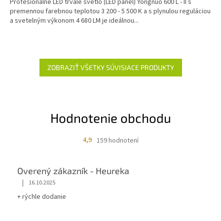
Profesionálne LED trvalé svetlo (LED panel) Yongnuo 600 L - II s
premennou farebnou teplotou 3 200 - 5 500 K a s plynulou reguláciou
a svetelným výkonom 4 680 LM je ideálnou...
ZOBRAZIŤ VŠETKY SÚVISIACE PRODUKTY
Hodnotenie obchodu
4,9
159 hodnotení
Overený zákazník - Heureka
|
16.10.2025
+ rýchle dodanie