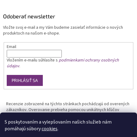
Odoberať newsletter
Vložte svoj e-mail a my Vám budeme zasielať informácie o nových
produktoch na našom e-shope.
Email
Vložením e-mailu
súhlasíte s
podmienkami ochrany osobných
údajov
.
PRIHLÁSIŤ SA
Recenzie zobrazené na týchto stránkach pochádzajú od overených
zákazníkov. Overovanie prebieha pomocou unikátnych kľúčov
generovaných na základe údajov z uskutočnenej objednávky.
S poskytovaním a vylepšovaním našich služieb nám
pomáhajú súbory
cookies
.