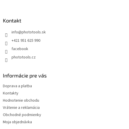
Z
á
p
ä
Kontakt
t
info
@
phototools.sk
i
e
+421 951 625 990
facebook
phototools.cz
Informácie pre vás
Doprava a platba
Kontakty
Hodnotenie obchodu
Vrátenie a reklamácia
Obchodné podmienky
Moja objednávka