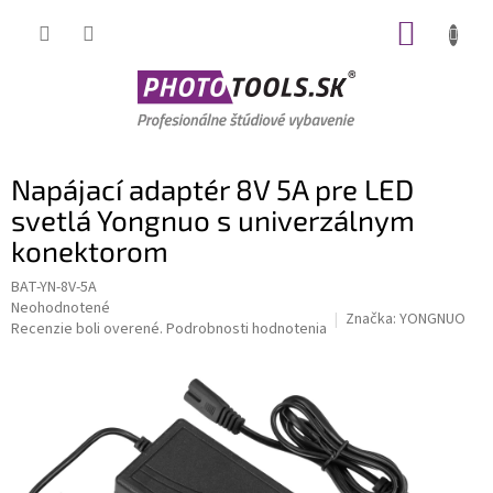
Prejsť
NÁKUP
na
obsah
KOŠÍK
Napájací adaptér 8V 5A pre LED
svetlá Yongnuo s univerzálnym
konektorom
BAT-YN-8V-5A
Priemerné
Neohodnotené
Značka:
YONGNUO
hodnotenie
Recenzie boli overené.
Podrobnosti hodnotenia
produktu
je
0,0
z
5
hviezdičiek.