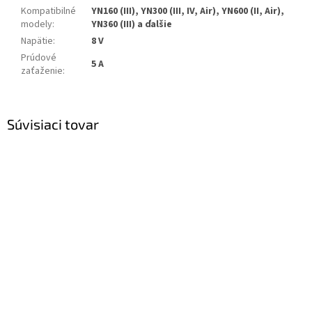
Kompatibilné
YN160 (III), YN300 (III, IV, Air), YN600 (II, Air),
modely
:
YN360 (III) a ďalšie
Napätie
:
8 V
Prúdové
5 A
zaťaženie
:
Súvisiaci tovar