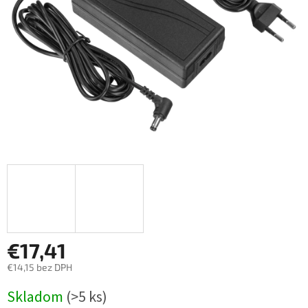
€17,41
€14,15 bez DPH
Jednotková
Skladom
(>5 ks)
cena: