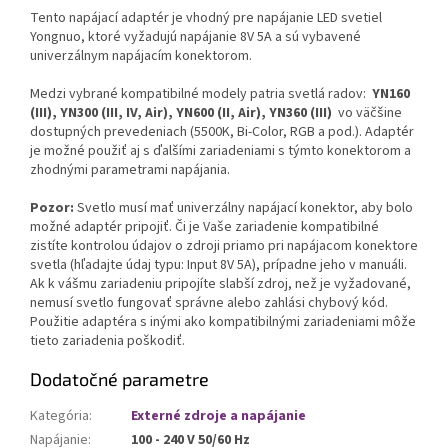
Tento napájací adaptér je vhodný pre napájanie LED svetiel
Yongnuo, ktoré vyžadujú napájanie 8V 5A a sú vybavené
univerzálnym napájacím konektorom.
Medzi vybrané kompatibilné modely patria svetlá radov:
YN160
(III), YN300 (III, IV, Air), YN600 (II, Air), YN360 (III)
vo väčšine
dostupných prevedeniach (5500K, Bi-Color, RGB a pod.). Adaptér
je možné použiť aj s ďalšími zariadeniami s týmto konektorom a
zhodnými parametrami napájania.
Pozor:
Svetlo musí mať univerzálny napájací konektor, aby bolo
možné adaptér pripojiť. Či je Vaše zariadenie kompatibilné
zistíte kontrolou údajov o zdroji priamo pri napájacom konektore
svetla (hľadajte údaj typu: Input 8V 5A), prípadne jeho v manuáli.
Ak k vášmu zariadeniu pripojíte slabší zdroj, než je vyžadované,
nemusí svetlo fungovať správne alebo zahlási chybový kód.
Použitie adaptéra s inými ako kompatibilnými zariadeniami môže
tieto zariadenia poškodiť.
Dodatočné parametre
Kategória
:
Externé zdroje a napájanie
Napájanie
:
100 - 240 V 50/60 Hz