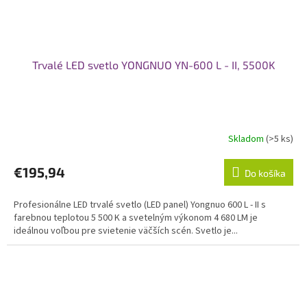
Trvalé LED svetlo YONGNUO YN-600 L - II, 5500K
Skladom
(>5 ks)
€195,94
Do košíka
Profesionálne LED trvalé svetlo (LED panel) Yongnuo 600 L - II s
farebnou teplotou 5 500 K a svetelným výkonom 4 680 LM je
ideálnou voľbou pre svietenie väčších scén. Svetlo je...