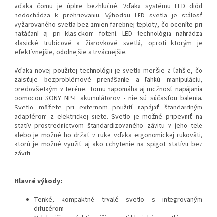
vďaka čomu je úplne bezhlučné. Vďaka systému LED diód
nedochádza k prehrievaniu. Výhodou LED svetla je stálosť
vyžarovaného svetla bez zmien farebnej teploty, čo oceníte pri
natáčaní aj pri klasickom fotení. LED technológia nahrádza
klasické trubicové a žiarovkové svetlá, oproti ktorým je
efektívnejšie, odolnejšie a trvácnejšie.
Vďaka novej použitej technológii je svetlo menšie a ľahšie, čo
zaisťuje bezproblémové prenášanie a ľahkú manipuláciu,
predovšetkým v teréne. Tomu napomáha aj možnosť napájania
pomocou SONY NP-F akumulátorov - nie sú súčasťou balenia.
Svetlo môžete pri externom použití napájať štandardným
adaptérom z elektrickej siete. Svetlo je možné pripevniť na
statív prostredníctvom štandardizovaného závitu v jeho tele
alebo je možné ho držať v ruke vďaka ergonomickej rukoväti,
ktorú je možné využiť aj ako uchytenie na spigot statívu bez
závitu.
Hlavné výhody:
Tenké, kompaktné trvalé svetlo s integrovaným
difuzérom