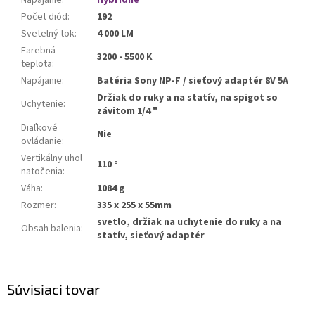
Napájanie
:
Hybridné
Počet diód
:
192
Svetelný tok
:
4 000 LM
Farebná
3200 - 5500 K
teplota
:
Napájanie
:
Batéria Sony NP-F / sieťový adaptér 8V 5A
Držiak do ruky a na statív, na spigot so
Uchytenie
:
závitom 1/4 "
Diaľkové
Nie
ovládanie
:
Vertikálny uhol
110 °
natočenia
:
Váha
:
1084 g
Rozmer
:
335 x 255 x 55mm
svetlo, držiak na uchytenie do ruky a na
Obsah balenia
:
statív, sieťový adaptér
Súvisiaci tovar