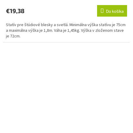
hodnotenie
produktu
€19,38
Do košíka
je
5,0
Statív pre štúdiové blesky a svetlá. Minimálna výška statívu je 75cm
z
a maximálna výška je 1,8m. Váha je 1,45kg. Výška v zloženom stave
5
je 72cm.
hviezdičiek.