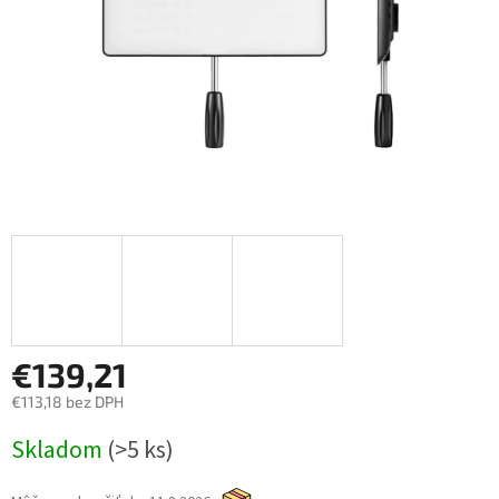
€139,21
€113,18 bez DPH
Jednotková
Skladom
(>5 ks)
cena: