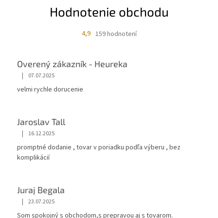
Hodnotenie obchodu
4,9
159 hodnotení
Overený zákazník - Heureka
|
07.07.2025
velmi rychle dorucenie
Jaroslav Tall
|
16.12.2025
promptné dodanie , tovar v poriadku podľa výberu , bez
komplikácií
Juraj Begala
|
23.07.2025
Som spokojný s obchodom,s prepravou aj s tovarom.