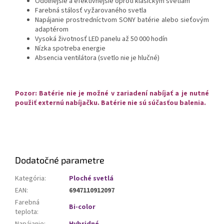
Odolnejšie a efektívnejšie oproti klasickým svetlám
Farebná stálosť vyžarovaného svetla
Napájanie prostredníctvom SONY batérie alebo sieťovým
adaptérom
Vysoká životnosť LED panelu až 50 000 hodín
Nízka spotreba energie
Absencia ventilátora (svetlo nie je hlučné)
Pozor: Batérie nie je možné v zariadení nabíjať a je nutné
použiť externú nabíjačku. Batérie nie sú súčasťou balenia.
Dodatočné parametre
Kategória
:
Ploché svetlá
EAN
:
6947110912097
Farebná
Bi-color
teplota
: