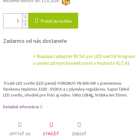
Môžeme doručiť do:
11.8.2026
Pridať do košíka
Zadarmo od nás dostanete
+ Napájací adaptér 8V 5A pre LED svetlá Yongnuo
s univerzálnym konektorom
v hodnote €17,41
Trvalé LED svetlo (LED panel) YONGNUO YN-600 AIR s premennou
farebnou teplotou 3200 - 5500 K a s plynulou reguláciou. Super ľahké
LED svetlo, vhodné pre foto aj video. Váha 1084g, hrúbka len 55mm.
Detailné informácie
OPÝTAŤ SA
STRÁŽIŤ
ZDIEĽAŤ