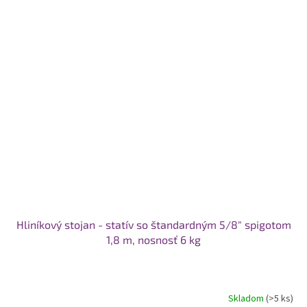
Hliníkový stojan - statív so štandardným 5/8" spigotom
1,8 m, nosnosť 6 kg
Skladom
(>5 ks)
Priemerné