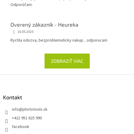
Odporúčam.
Overený zákazník - Heureka
|
16.05.2025
Rychla odozva, bezproblematicky nakup....odporucam
ZOBRAZIŤ VIAC
Z
á
p
ä
Kontakt
t
info
@
phototools.sk
i
e
+421 951 625 990
facebook