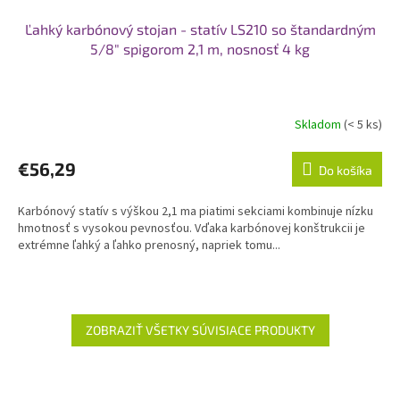
Ľahký karbónový stojan - statív LS210 so štandardným
5/8" spigorom 2,1 m, nosnosť 4 kg
Skladom
(< 5 ks)
€56,29
Do košíka
Karbónový statív s výškou 2,1 ma piatimi sekciami kombinuje nízku
hmotnosť s vysokou pevnosťou. Vďaka karbónovej konštrukcii je
extrémne ľahký a ľahko prenosný, napriek tomu...
ZOBRAZIŤ VŠETKY SÚVISIACE PRODUKTY