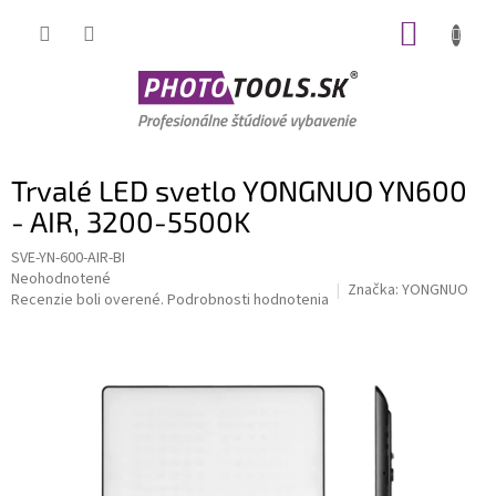
Prejsť
NÁKUP
na
obsah
KOŠÍK
Trvalé LED svetlo YONGNUO YN600
- AIR, 3200-5500K
SVE-YN-600-AIR-BI
Priemerné
Neohodnotené
Značka:
YONGNUO
hodnotenie
Recenzie boli overené.
Podrobnosti hodnotenia
produktu
je
0,0
z
5
hviezdičiek.