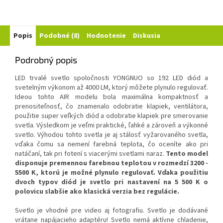
Popis
Podobné (8)
Hodnotenie
Diskusia
Podrobný popis
LED trvalé svetlo spoločnosti YONGNUO so 192 LED diód a
svetelným výkonom až 4000 LM, ktorý môžete plynulo regulovať.
Ideou tohto AIR modelu bola maximálna kompaktnosť a
prenositeľnosť, čo znamenalo odobratie klapiek, ventilátora,
použitie super veľkých diód a odobratie klapiek pre smerovanie
svetla. Výsledkom je veľmi praktické, ľahké a zároveň a výkonné
svetlo. Výhodou tohto svetla je aj stálosť vyžarovaného svetla,
vďaka čomu sa nemení farebná teplota, čo oceníte ako pri
natáčaní, tak pri fotení s viacerými svetlami naraz.
Tento model
disponuje premennou farebnou teplotou v rozmedzí 3200 -
5500 K, ktorú je možné plynulo regulovať. Vďaka použitiu
dvoch typov diód je svetlo pri nastavení na 5 500 K o
polovicu slabšie ako klasická verzia bez regulácie.
Svetlo je vhodné pre video aj fotografiu. Svetlo je dodávané
vrátane napájacieho adaptéru! Svetlo nemá aktívne chladenie,