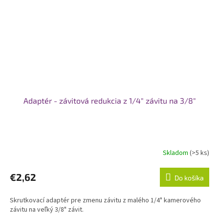
Adaptér - závitová redukcia z 1/4" závitu na 3/8"
Skladom
(>5 ks)
Priemerné
hodnotenie
produktu
€2,62
Do košíka
je
5,0
Skrutkovací adaptér pre zmenu závitu z malého 1/4" kamerového
z
závitu na veľký 3/8" závit.
5