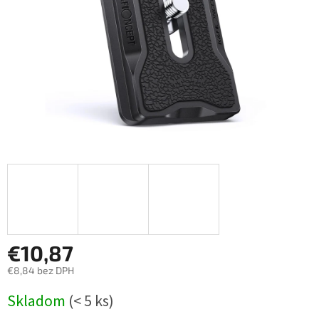
€10,87
€8,84 bez DPH
Jednotková
Skladom
(< 5 ks)
cena: