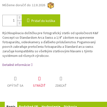
Môžeme doručiť do:
12.8.2026
Pridať do košíka
Rýchloupínacia doštička pre fotografický statív od spoločnosti K&F
Concept so štandardom Arca Swiss a 1/4" závitom na upevnenie
fotoaparátu, videokamery a ďalšieho príslušenstva. Pogumovaný
povrch zabraňuje pretočeniu fotoaparátu a štandard arca swiss
zaručuje kompatibilitu so všetkými statívovými hlavami s týmto
systémom od rôznych výrobcov.
Detailné informácie
OPÝTAŤ SA
STRÁŽIŤ
ZDIEĽAŤ
Popis
Podobné (8)
Hodnotenie
Diskusia