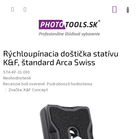
Prejsť
NÁKUP
na
obsah
KOŠÍK
Rýchloupínacia doštička statívu
K&F, štandard Arca Swiss
STA-KF-31.030
Priemerné
Neohodnotené
hodnotenie
Recenzie boli overené.
Podrobnosti hodnotenia
produktu
Značka:
K&F Concept
je
0,0
z
5
hviezdičiek.