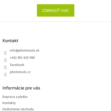
ZOBRAZIŤ VIAC
Z
á
p
ä
Kontakt
t
info
@
phototools.sk
i
e
+421 951 625 990
facebook
phototools.cz
Informácie pre vás
Doprava a platba
Kontakty
Hodnotenie obchodu