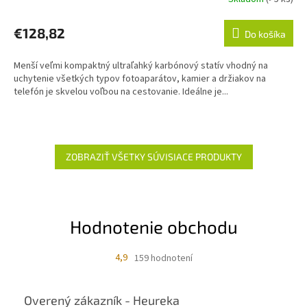
€128,82
Do košíka
Menší veľmi kompaktný ultraľahký karbónový statív vhodný na
uchytenie všetkých typov fotoaparátov, kamier a držiakov na
telefón je skvelou voľbou na cestovanie. Ideálne je...
ZOBRAZIŤ VŠETKY SÚVISIACE PRODUKTY
Hodnotenie obchodu
4,9
159 hodnotení
Overený zákazník - Heureka