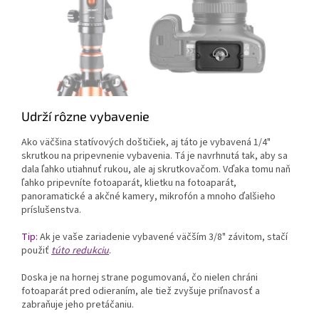
Udrží rôzne vybavenie
Ako väčšina statívových doštičiek, aj táto je vybavená 1/4"
skrutkou na pripevnenie vybavenia. Tá je navrhnutá tak, aby sa
dala ľahko utiahnuť rukou, ale aj skrutkovačom. Vďaka tomu naň
ľahko pripevníte fotoaparát, klietku na fotoaparát,
panoramatické a akčné kamery, mikrofón a mnoho ďalšieho
príslušenstva.
Tip:
Ak je vaše zariadenie vybavené väčším 3/8" závitom, stačí
použiť
túto redukciu
.
Doska je na hornej strane pogumovaná, čo nielen chráni
fotoaparát pred odieraním, ale tiež zvyšuje priľnavosť a
zabraňuje jeho pretáčaniu.