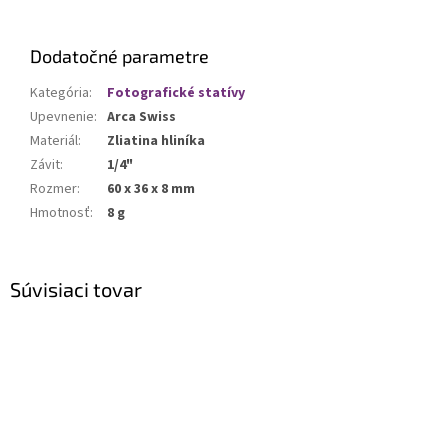
Dodatočné parametre
Kategória
:
Fotografické statívy
Upevnenie
:
Arca Swiss
Materiál
:
Zliatina hliníka
Závit
:
1/4"
Rozmer
:
60 x 36 x 8 mm
Hmotnosť
:
8 g
Súvisiaci tovar