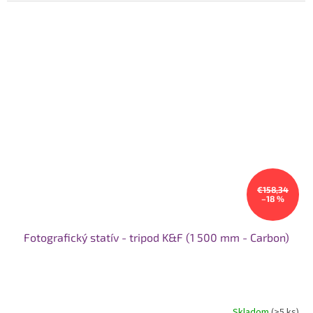
hviezdičiek.
€158,34
–18 %
Fotografický statív - tripod K&F (1 500 mm - Carbon)
Skladom
(>5 ks)