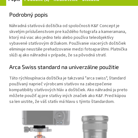
Podrobný popis
Náhradná statívová doštička od spoločnosti K&F Concept je
skvelým príslušenstvom pre každého fotografa a kameramana,
ktorý má viac ako jedno telo alebo používa teleobjektívy
vybavené statívovým držiakom. Používanie viacerých doštičiek
eliminuje neustále prehadzovanie medzi fotoaparátmi. Platnička
slúži aj ako náhradná v prípade, že sa pôvodná stratí.
Arca Swiss standard na univerzálne použitie
Táto rýchloupínacia doštička je takzvaná "arca swiss", štandard
používaný naprieč výrobcami statívov na zabezpečenie
kompatibility statívových hláv a doštičiek. Ako náhradnú ju preto
môžete použiť aj pre statívy iných značiek ako K&F. Pred kúpou
sa len uistite, že váš statív má hlavu s týmto štandardom.