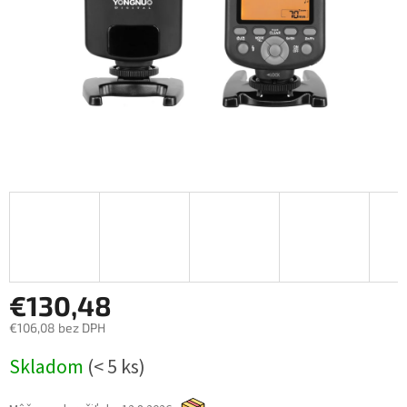
€130,48
€106,08 bez DPH
Jednotková
Skladom
(< 5 ks)
cena: