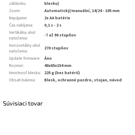
záblesku
:
blesku)
Zoom
:
Automatický/manuální, 14/24 - 105 mm
Napájanie
:
2x AA batérie
Čas nabíjania
:
0,1 s - 2 s
Vertikálny uhol
-7 až 90 stupňov
natočenia
:
Horizontálny uhol
270 stupňov
natočenia
:
Update firmware
:
Áno
Rozmer
:
40x65x154 mm
Hmotnosť blesku
:
225 g (bez batérií)
Obsah balenia
:
Blesk, ochranné puzdro, stojan, návod
Súvisiaci tovar