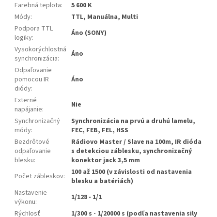
Farebná teplota
:
5 600 K
Módy
:
TTL, Manuálna, Multi
Podpora TTL
Áno (SONY)
logiky
:
Vysokorýchlostná
Áno
synchronizácia
:
Odpaľovanie
pomocou IR
Áno
diódy
:
Externé
Nie
napájanie
:
Synchronizačný
Synchronizácia na prvú a druhú lamelu,
módy
:
FEC, FEB, FEL, HSS
Bezdrôtové
Rádiovo Master / Slave na 100m, IR dióda
odpaľovanie
s detekciou záblesku, synchronizačný
blesku
:
konektor jack 3,5 mm
100 až 1500 (v závislosti od nastavenia
Počet zábleskov
:
blesku a batériách)
Nastavenie
1/128 - 1/1
výkonu
:
Rýchlosť
1/300 s - 1/20000 s (podľa nastavenia sily