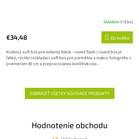
Skladom
(>5 ks)
€34,48
Do košíka
Kruhový soft box pre externý blesk - round flash / round box je
ľahký, rýchlo rozkladací soft box pre portrétnu a makro fotografiu s
priemerom 45 cm a prepracovanou konštrukciou...
ZOBRAZIŤ VŠETKY SÚVISIACE PRODUKTY
Hodnotenie obchodu