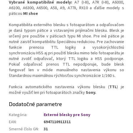
Vybrané kompatibilné modely:
A7 (I-III), A7R (I-III), A6000,
A6100, A6300, A6500, A58, A9, A77II, RX10 a ďalšie modely s
päticou
MI shoe
Kompatibilita externého blesku s fotoaparátom a odpaľovačom
je daná typom pätice a vstavanými prijímačmi blesku. Blesk je
určený pre použitie v päticiach typu MI shoe. Pre iné pätice je
nutné zaistiť kompatibilitu špeciálnou redukciou. Pre zachovanie
funkcie prenosu TTL logiky a vysokorýchlostnú
synchronizáciu HSS aj pri použití blesku mimo telo fotoaparátu je
nutné zvoliť odpaľovač, ktorý TTL logiku a HSS podporuje.
Pokiaľ odpaľovač prenos TTL nepodporuje, bude blesk
fungovať len v móde manuálneho nastavenia výkonu so
štandardnou maximálnou rýchlosťou synchronizácie 1/160 s.
Funkcia automatického nastavenia výkonu blesku (
TTL
) je
možné využiť len pri fotoaparátoch značky
Sony.
Dodatočné parametre
Kategória
:
Externé blesky pre Sony
EAN
:
6947110911311
Smerné číslo GN
:
31