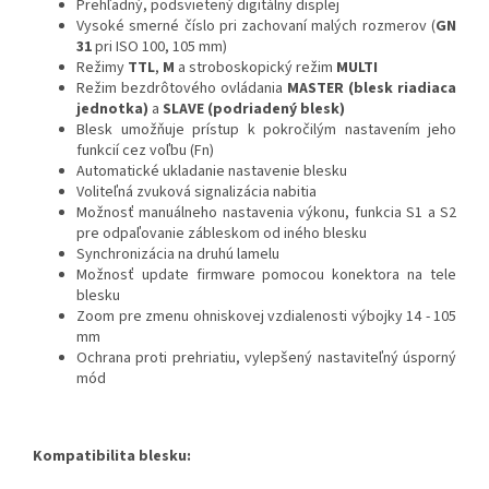
Prehľadný, podsvietený digitálny displej
Vysoké smerné číslo pri zachovaní malých rozmerov (
GN
31
pri ISO 100, 105 mm)
Režimy
TTL
,
M
a stroboskopický režim
MULTI
Režim bezdrôtového ovládania
MASTER (blesk riadiaca
jednotka)
a
SLAVE (podriadený blesk)
Blesk umožňuje prístup k pokročilým nastavením jeho
funkcií cez voľbu (Fn)
Automatické ukladanie nastavenie blesku
Voliteľná zvuková signalizácia nabitia
Možnosť manuálneho nastavenia výkonu, funkcia S1 a S2
pre odpaľovanie zábleskom od iného blesku
Synchronizácia na druhú lamelu
Možnosť update firmware pomocou konektora na tele
blesku
Zoom pre zmenu ohniskovej vzdialenosti výbojky 14 - 105
mm
Ochrana proti prehriatiu, vylepšený nastaviteľný úsporný
mód
Kompatibilita blesku: