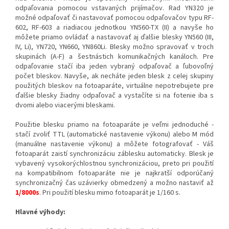
odpaľovania pomocou vstavaných prijímačov. Rad YN320 je
možné odpaľovať či nastavovať pomocou odpaľovačov typu RF-
602, RF-603 a riadiacou jednotkou YN560-TX (II) a navyše ho
môžete priamo ovládať a nastavovať aj ďalšie blesky YN560 (III,
IV, Li), YN720, YN660, YN860Li. Blesky možno spravovať v troch
skupinách (A-F) a šestnástich komunikačných kanáloch. Pre
odpaľovanie stačí iba jeden vybraný odpaľovač a ľubovoľný
počet bleskov. Navyše, ak necháte jeden blesk z celej skupiny
použitých bleskov na fotoaparáte, virtuálne nepotrebujete pre
ďalšie blesky žiadny odpaľovač a vystačíte si na fotenie iba s
dvomi alebo viacerými bleskami.
Použitie blesku priamo na fotoaparáte je veľmi jednoduché -
stačí zvoliť TTL (automatické nastavenie výkonu) alebo M mód
(manuálne nastavenie výkonu) a môžete fotografovať - ​​Váš
fotoaparát zaistí synchronizáciu záblesku automaticky. Blesk je
vybavený vysokorýchlostnou synchronizáciou, preto pri použití
na kompatibilnom fotoaparáte nie je najkratší odporúčaný
synchronizačný čas uzávierky obmedzený a možno nastaviť až
1/8000s
. Pri použití blesku mimo fotoaparát je 1/160 s.
Hlavné výhody: