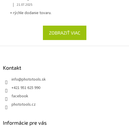
|
21.07.2025
+ rýchle dodanie tovaru.
ZOBRAZIŤ VIAC
Z
á
p
ä
Kontakt
t
info
@
phototools.sk
i
e
+421 951 625 990
facebook
phototools.cz
Informácie pre vás