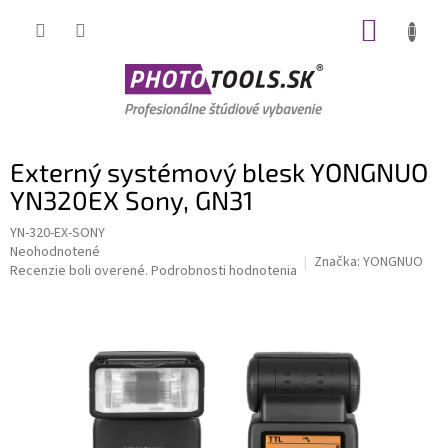
Prejsť
NÁKUP
na
obsah
KOŠÍK
Externý systémový blesk YONGNUO
YN320EX Sony, GN31
YN-320-EX-SONY
Priemerné
Neohodnotené
Značka:
YONGNUO
hodnotenie
Recenzie boli overené.
Podrobnosti hodnotenia
produktu
je
0,0
z
5
hviezdičiek.