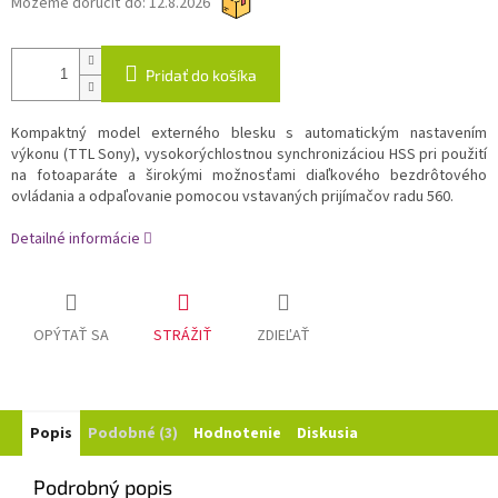
Môžeme doručiť do:
12.8.2026
Pridať do košíka
Kompaktný model externého blesku s automatickým nastavením
výkonu (TTL Sony), vysokorýchlostnou synchronizáciou HSS pri použití
na fotoaparáte a širokými možnosťami diaľkového bezdrôtového
ovládania a odpaľovanie pomocou vstavaných prijímačov radu 560.
Detailné informácie
OPÝTAŤ SA
STRÁŽIŤ
ZDIEĽAŤ
Popis
Podobné (3)
Hodnotenie
Diskusia
Podrobný popis