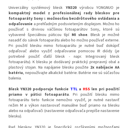
Univerzálny systémový blesk
YN320
výrobcu YONGNUO je
kompaktný model z profesionálnej rady bleskov pre
fotoaparáty Sony
s
možnosťou bezdrôtového ovládania a
odpaľovanie
a prehľadným podsvieteným displejom. Možno ho
používať s drvivou väčšinou fotoaparátov Sony, ktoré sú
vybavené špeciálnou päticou típí
MI shoe
. Blesk je možné
nasadiť do sánok fotoaparátu alebo ho možno používať externe.
Pri použití blesku mimo fotoaparátu je nutné buď dokúpiť
odpaľovač alebo využiť odpaľovanie pomocou IR diódy (je
potrebné použiť ďalší blesk - napr. Integrovaný blesk
fotoaparátu). K blesku je dodávaný praktický prepravný obal a
plastový stojan. Na napájanie blesku použite
2x nabíjacie AA
batériu
, nepoužívajte alkalické batérie. Batérie nie sú súčasťou
balenia.
Blesk YN320 podporuje funkcie
TTL
a
HSS
len pri použití
priamo v pätici fotoaparátu
. Pri použití blesku mimo
fotoaparátu tieto funkcie nemožno využiť, je nutné nastaviť
režim M a výkon nastavovať manuálne buď priamo na blesku
alebo na odpaľovači (nastavenie odpaľovača prepíše nastavenie
blesku).
Rad bleskov YN320 je špecifický rozšírenými možnosťami