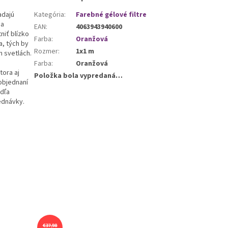
adajú
Kategória
:
Farebné gélové filtre
 a
EAN
:
4063943940600
niť blízko
Farba
:
Oranžová
a, tých by
Rozmer
:
1x1 m
h svetlách.
Farba
:
Oranžová
tora aj
Položka bola vypredaná…
objednaní
odľa
ednávky.
€37,98