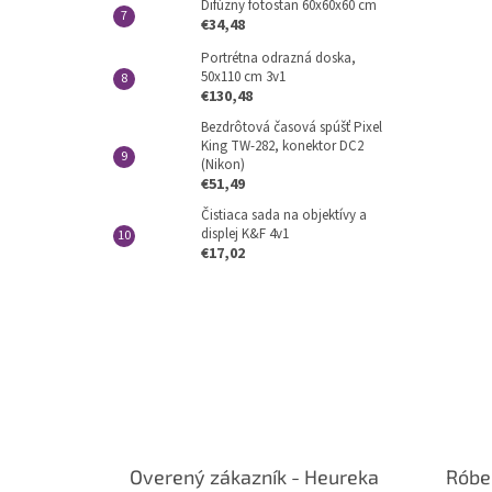
Difúzny fotostan 60x60x60 cm
€34,48
Portrétna odrazná doska,
50x110 cm 3v1
€130,48
Bezdrôtová časová spúšť Pixel
King TW-282, konektor DC2
(Nikon)
€51,49
Čistiaca sada na objektívy a
displej K&F 4v1
€17,02
Overený zákazník - Heureka
Róbe