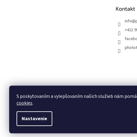
t
Kontakt
i
e
info
@
+421 9
faceb
photot
S poskytovaním a vylepšovaním našich služieb nám pomá
Recenzie zobrazené na týchto stránkach pochádzajú od 
objednávky.
cookies
.
Nastavenie
Copyright 2026
Phototools.sk
. Všetky práva vyhradené.