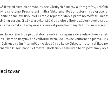
vé filtre sú skvelou pomôckou pre všetkých filmárov aj fotografov, ktorí hľ
ívne svietenie. Presvietením filtra ľahko zmeníte atmosféru na celej scéne
eníte bežné svetlo v RGB. Filter je teplotne stály a preto ho môžete umiest
elnému zdroju, či už k žiarovke, LED čipu alebo výbojke zábleskového svetl
le nemal dotýkať! Farby môžete miešať použitím rôznych filtrov na viacerýc
er farebného filtra je dostatočne veľký na vlepenie do akéhokoľvek reflek
boxu, kam sa uchytáva na vnútornú stranu do úrovne vnútorného plátna. Pri 
erých kusov vám filter môžeme dodať v celku so šírkou 1 meter a dĺžkou p
dnaných kusov (napr. 1x3 metre). Dodanie v celku uveďte do poznámky obj
iaci tovar