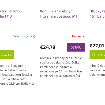
ktor na foto -
Komínik s farebnými
Hlboký re
die M10
filtrami a voštinou M1
45°, baj
Skladom
(>5 ks)
Na ceste
€27,01
€24,79
DETAIL
o košíka
Do ko
Komínik je určený pre zúženie
svetla do úzkeho lúča. Dĺžka
tor je určený pre
Hlboký dee
komínčeka je 205mm a
tenie foto-pozadia.
zábleskové 
ukončenie je 62mm. Súčasťou
 bez bajonetu: kratšia
bajonetom
komínčeka je aj odnímateľná
e 7 cm a dlhšia časť
voština a sada farebných filtrov
toru je 23,5 cm. Reflektor
(viď....
netom Bowens (pre nami
né...