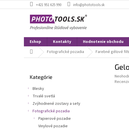
Prejsť
+421 951 625 990
info@phototools.sk
na
obsah
Eshop
Kontakty
Hodnotenie obchodu
Domov
Fotografické pozadia
Farebné gélové filt
B
Gelo
o
Preskočiť
č
Priemer
Neohod
Kategórie
kategórie
n
hodnote
Recenzi
ý
produkt
Blesky
p
je
Trvalé svetlá
0,0
a
z
Zvýhodnené zostavy a sety
n
5
e
Fotografické pozadia
hviezdič
l
Papierové pozadie
Vinylové pozadie