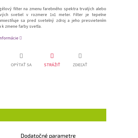
gélový filter na zmenu farebného spektra trvalých alebo
vých svetiel v rozmere 1x1 meter. Filter je tepelne
umiestňuje sa pred svetelný zdroj a jeho presvietením
 k zmene farby svetla.
informácie
OPÝTAŤ SA
STRÁŽIŤ
ZDIEĽAŤ
Dodatočné parametre