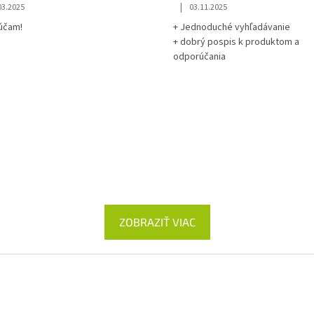
|
03.2025
03.11.2025
účam!
+ Jednoduché vyhľadávanie
+ dobrý pospis k produktom a
odporúčania
ZOBRAZIŤ VIAC