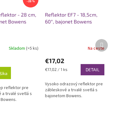
–28 %
flektor - 28 cm,
Reflektor EF7 - 18,5cm,
onet Bowens
60°, bajonet Bowens
Ďalší
produkt
Skladom
(>5 ks)
Na ceste
€17,02
Jednotková
€17,02 / 1 ks
DETAIL
šíka
cena:
Vysoko odrazový reflektor pre
p reflektor pre
zábleskové a trvalé svetlá s
a trvalé svetlá s
bajonetom Bowens.
 Bowens.