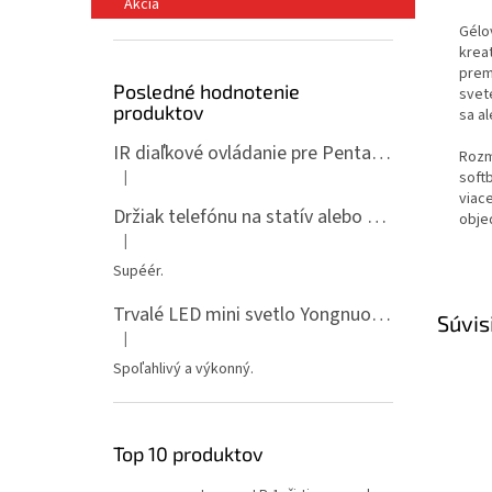
Akcia
Gélo
kreat
prem
Posledné hodnotenie
svet
produktov
sa a
IR diaľkové ovládanie pre Pentax ML-P
Rozm
|
soft
Hodnotenie produktu je 5 z 5 hviezdičiek.
viac
Držiak telefónu na statív alebo spigot s 1/4" závitom
obje
|
Hodnotenie produktu je 5 z 5 hviezdičiek.
Supéér.
Trvalé LED mini svetlo Yongnuo YN135, 3200-5600K, RGB
Súvis
|
Hodnotenie produktu je 5 z 5 hviezdičiek.
Spoľahlivý a výkonný.
Top 10 produktov