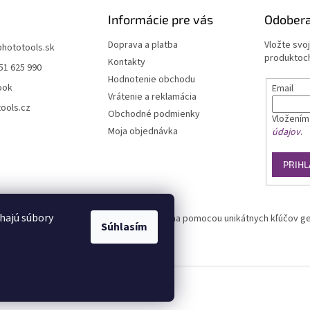
Informácie pre vás
Odobera
Doprava a platba
Vložte svo
phototools.sk
produktoch
Kontakty
51 625 990
Hodnotenie obchodu
ook
Email
Vrátenie a reklamácia
ools.cz
Obchodné podmienky
Vložením
Moja objednávka
údajov
.
PRIHL
hajú súbory
overených zákazníkov. Overovanie prebieha pomocou unikátnych kľúčov ge
Súhlasím