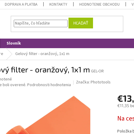
DOPRAVA A PLATBA
KONTAKTY
HODNOTENIE OBCHODU
V
HĽADAŤ
Slovník
re
Gelový filter - oranžový, 1x1 m
vý filter - oranžový, 1x1 m
GEL-OR
né
notené
Značka:
Phototools
nie
e boli overené.
Podrobnosti hodnotenia
u
€13
€11,35 b
Jednotk
Na ce
iek.
cena:
Položka 