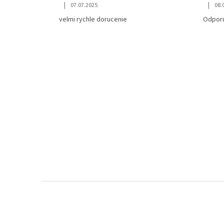
|
|
07.07.2025
08.
velmi rychle dorucenie
Odpor
Z
á
p
ä