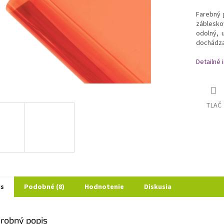
Farebný 
záblesko
odolný, 
dochádza
Detailné 
TLAČ
is
Podobné (8)
Hodnotenie
Diskusia
robný popis