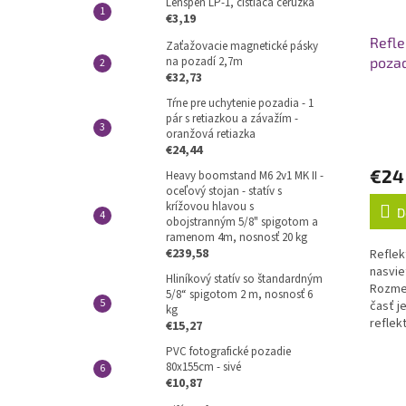
Lenspen LP-1, čistiaca ceruzka
€3,19
Refle
Zaťažovacie magnetické pásky
na pozadí 2,7m
poza
€32,73
Tŕne pre uchytenie pozadia - 1
pár s retiazkou a závažím -
oranžová retiazka
€24,44
€24
Heavy boomstand M6 2v1 MK II -
oceľový stojan - statív s
krížovou hlavou s
D
obojstranným 5/8" spigotom a
ramenom 4m, nosnosť 20 kg
€239,58
Reflek
nasvie
Hliníkový statív so štandardným
Rozmer
5/8“ spigotom 2 m, nosnosť 6
časť j
kg
reflek
€15,27
s bajo
PVC fotografické pozadie
ponúka
80x155cm - sivé
€10,87