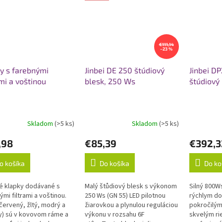
€111,14
–23 %
y s farebnými
Jinbei DE 250 štúdiový
Jinbei DP
ami a voštinou
blesk, 250 Ws
štúdiový
Skladom
(>5 ks)
Skladom
(>5 ks)
,98
€85,39
€392,3
o košíka
Do košíka
Do ko
é klapky dodávané s
Malý štůdiový blesk s výkonom
Silný 800Ws
ými filtrami a voštinou.
250 Ws (GN 55) LED pilotnou
rýchlym do
 (červený, žltý, modrý a
žiarovkou a plynulou reguláciou
pokročilými
y) sú v kovovom ráme a
výkonu v rozsahu 6F
skvelým ri