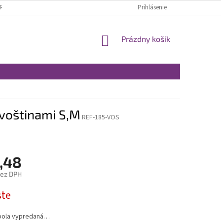
RÁTENIE A REKLAMÁCIA
OBCHODNÉ PODMIENKY
Prihlásenie
MOJA OBJEDNÁVKA
NÁKUPNÝ
Prázdny košík
KOŠÍK
 voštinami S,M
REF-185-VOS
,48
bez DPH
ová
ste
bola vypredaná…