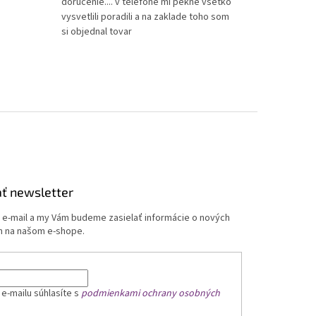
doručenie.... v telefone mi pekne všetko
vysvetlili poradili a na zaklade toho som
si objednal tovar
ť newsletter
j e-mail a my Vám budeme zasielať informácie o nových
 na našom e-shope.
 e-mailu
súhlasíte s
podmienkami ochrany osobných