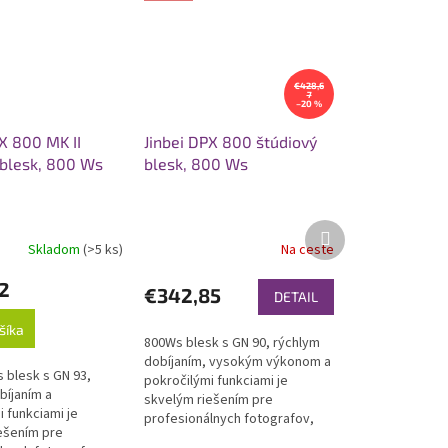
€428,6
7
–20 %
X 800 MK II
Jinbei DPX 800 štúdiový
 blesk, 800 Ws
blesk, 800 Ws
Ďalší
produkt
Skladom
(>5 ks)
Na ceste
2
€342,85
DETAIL
šíka
800Ws blesk s GN 90, rýchlym
dobíjaním, vysokým výkonom a
 blesk s GN 93,
pokročilými funkciami je
bíjaním a
skvelým riešením pre
 funkciami je
profesionálnych fotografov,
ešením pre
fotografické štúdia a veľké