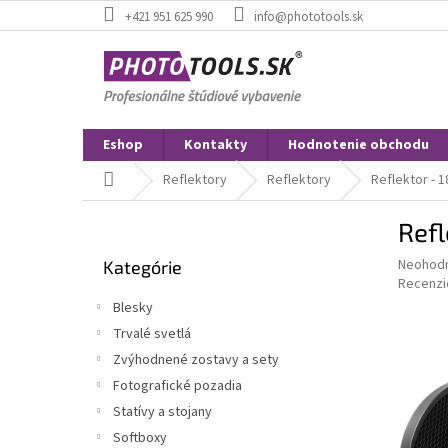
Prejsť
+421 951 625 990
info@phototools.sk
na
obsah
Eshop
Kontakty
Hodnotenie obchodu
Domov
Reflektory
Reflektory
Reflektor - 
B
Refl
o
Preskočiť
č
Priemer
Neohod
Kategórie
kategórie
n
hodnote
Recenzi
ý
produkt
Blesky
p
je
Trvalé svetlá
0,0
a
z
Zvýhodnené zostavy a sety
n
5
e
Fotografické pozadia
hviezdič
l
Statívy a stojany
Softboxy