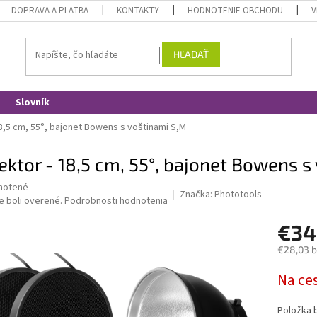
DOPRAVA A PLATBA
KONTAKTY
HODNOTENIE OBCHODU
V
HĽADAŤ
Slovník
18,5 cm, 55°, bajonet Bowens s voštinami S,M
ektor - 18,5 cm, 55°, bajonet Bowens s
né
notené
Značka:
Phototools
nie
e boli overené.
Podrobnosti hodnotenia
u
€34
€28,03 
Jednotk
Na ce
iek.
cena:
Položka 