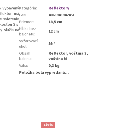
je vybavený
Kategória
:
Reflektory
flektor má
EAN
:
4063943942451
e svietenie
Priemer
:
18,5 cm
ľkosťou S s
Hĺbka bez
y slúžia na
12 cm
bajonetu
:
Vyžarovací
55 °
uhol
:
Obsah
Reflektor, voština S,
balenia
:
voština M
Váha
:
0,3 kg
Položka bola vypredaná…
Akcia