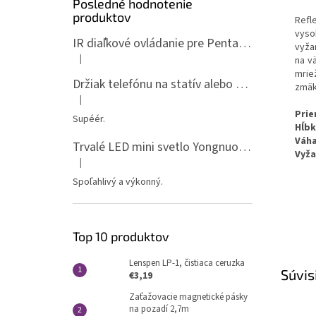
Posledné hodnotenie
produktov
Refl
vyso
IR diaľkové ovládanie pre Pentax ML-P
vyža
|
na v
Hodnotenie produktu je 5 z 5 hviezdičiek.
mrie
Držiak telefónu na statív alebo spigot s 1/4" závitom
zmäk
|
Hodnotenie produktu je 5 z 5 hviezdičiek.
Prie
Supéér.
Hĺbk
Váh
Trvalé LED mini svetlo Yongnuo YN135, 3200-5600K, RGB
Vyža
|
Hodnotenie produktu je 5 z 5 hviezdičiek.
Spoľahlivý a výkonný.
Top 10 produktov
Lenspen LP-1, čistiaca ceruzka
Súvis
€3,19
Zaťažovacie magnetické pásky
na pozadí 2,7m