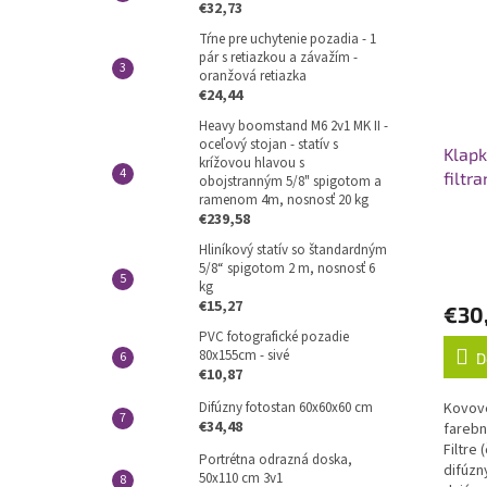
€32,73
Tŕne pre uchytenie pozadia - 1
pár s retiazkou a závažím -
oranžová retiazka
€24,44
Heavy boomstand M6 2v1 MK II -
oceľový stojan - statív s
Klapk
krížovou hlavou s
filtr
obojstranným 5/8" spigotom a
ramenom 4m, nosnosť 20 kg
€239,58
Hliníkový statív so štandardným
5/8“ spigotom 2 m, nosnosť 6
kg
€15,27
€30
PVC fotografické pozadie
80x155cm - sivé
D
€10,87
Difúzny fotostan 60x60x60 cm
Kovov
€34,48
farebn
Filtre
Portrétna odrazná doska,
difúzn
50x110 cm 3v1