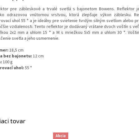
ektor pre zábleskové a trvalé svetlá s bajonetom Bowens. Reflektor 
ko odrazovou vnútornou vrstvou, ktorá zlepšuje výkon záblesku. Re
rovací uhol 55 ° a je ideálny pre svietenie tvrdým silným svetlom alebo pr
äčšie vzdialenosti. Tento reflektor je dodávaný vrátane dvoch voštín s ve
žkou 2x2 mm a uhlom 15 ° a M s mriežkou 5x5 mm a uhlom 30 °. Voštin
čenie svetla a jeho usmernenie.
mer:
18,5 cm
a bez bajonetu:
12 cm
a:
100 g
rovací uhol:
55 °
iaci tovar
Akcia