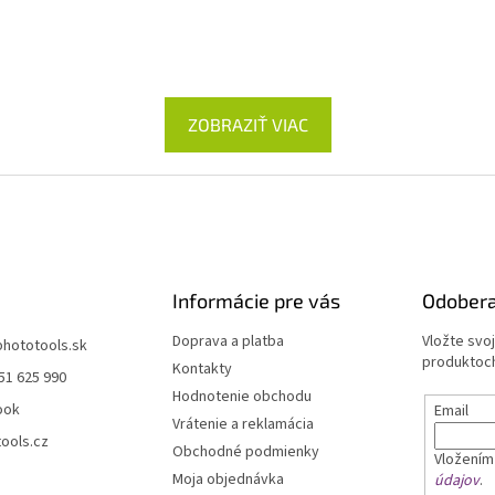
ZOBRAZIŤ VIAC
Informácie pre vás
Odobera
Doprava a platba
Vložte svo
phototools.sk
produktoch
Kontakty
51 625 990
Hodnotenie obchodu
ook
Email
Vrátenie a reklamácia
ools.cz
Obchodné podmienky
Vložením
Moja objednávka
údajov
.