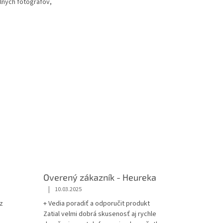
lnych fotografov,
ateliéry.
é štúdia a veľké
Overený zákazník - Heureka
|
10.03.2025
z
+ Vedia poradiť a odporučit produkt
Zatial velmi dobrá skusenosť aj rychle