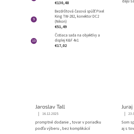
dajú s
€130,48
vymeni
Bezdrôtová časová spúšť Pixel
King TW-282, konektor DC2
(Nikon)
€51,49
Čistiaca sada na objektívy a
displej K&F 4v1
€17,02
Jaroslav Tall
Juraj
|
|
16.12.2025
23.
promptné dodanie , tovar v poriadku
Som sp
podľa výberu , bez komplikácií
aj s t