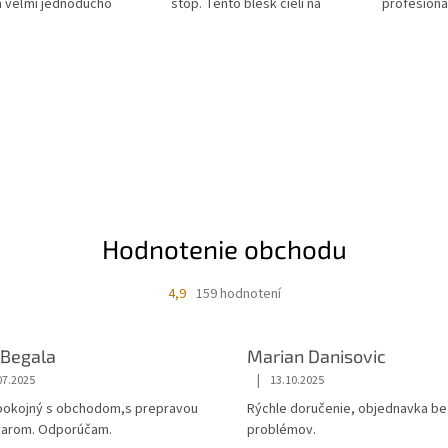
a veľmi jednoducho
stôp. Tento blesk cieli na
profesioná
ť.
začínajúcich fotografov, malé...
fotografick
ateliéry.
Hodnotenie obchodu
4,9
159 hodnotení
 Begala
Marian Danisovic
|
07.2025
13.10.2025
okojný s obchodom,s prepravou
Rýchle doručenie, objednavka be
ovarom. Odporúčam.
problémov.