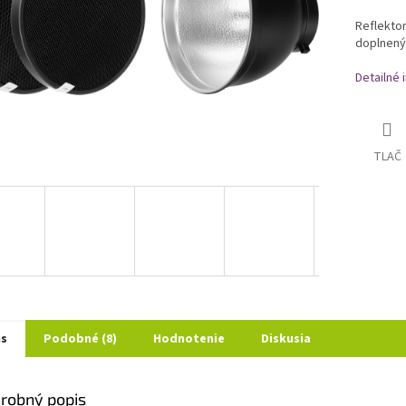
Reflekto
doplnený 
Detailné 
TLAČ
is
Podobné (8)
Hodnotenie
Diskusia
robný popis