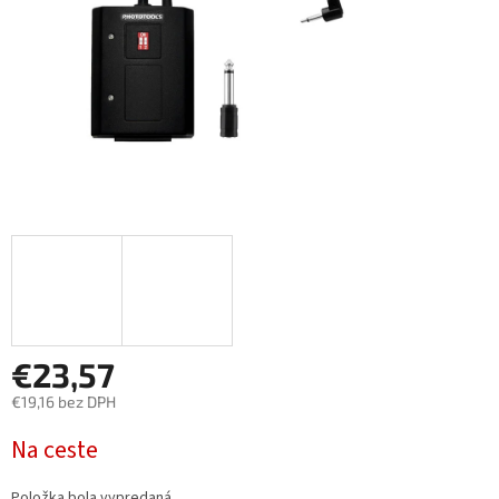
€23,57
€19,16 bez DPH
Jednotková
Na ceste
cena:
Položka bola vypredaná…