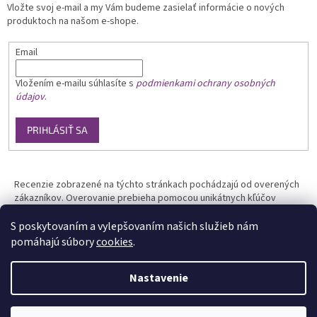
Vložte svoj e-mail a my Vám budeme zasielať informácie o nových
produktoch na našom e-shope.
Email
Vložením e-mailu
súhlasíte s
podmienkami ochrany osobných
údajov
.
PRIHLÁSIŤ SA
Recenzie zobrazené na týchto stránkach pochádzajú od overených
zákazníkov. Overovanie prebieha pomocou unikátnych kľúčov
generovaných na základe údajov z uskutočnenej objednávky.
S poskytovaním a vylepšovaním našich služieb nám
pomáhajú súbory
cookies
.
Nastavenie
Vytvoril Shoptet