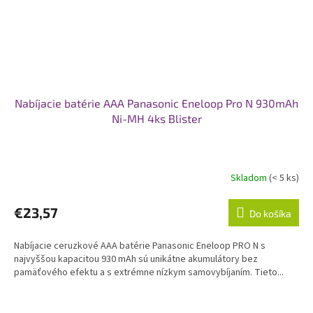
Nabíjacie batérie AAA Panasonic Eneloop Pro N 930mAh
Ni-MH 4ks Blister
Skladom
(< 5 ks)
€23,57
Do košíka
Nabíjacie ceruzkové AAA batérie Panasonic Eneloop PRO N s
najvyššou kapacitou 930 mAh sú unikátne akumulátory bez
pamäťového efektu a s extrémne nízkym samovybíjaním. Tieto...