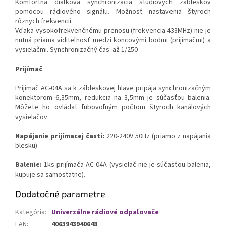
Komfortná diaľková synchronizácia štúdiových zábleskov
pomocou rádiového signálu. Možnosť nastavenia štyroch
rôznych frekvencií.
Vďaka vysokofrekvenčnému prenosu (frekvencia 433MHz) nie je
nutná priama viditeľnosť medzi koncovými bodmi (prijímačmi) a
vysielačmi. Synchronizačný čas: až 1/250
Prijímač
Prijímač AC-04A sa k zábleskovej hlave pripája synchronizačným
konektorom 6,35mm, redukcia na 3,5mm je súčasťou balenia.
Môžete ho ovládať ľubovoľným počtom štyroch kanálových
vysielačov.
Napájanie prijímacej časti:
220-240V 50Hz (priamo z napájania
blesku)
Balenie:
1ks prijímača AC-04A (vysielač nie je súčasťou balenia,
kupuje sa samostatne).
Dodatočné parametre
Kategória
:
Univerzálne rádiové odpaľovače
EAN
:
4063943940648