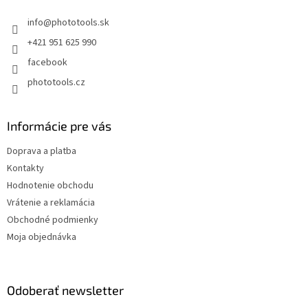
t
info
@
phototools.sk
i
e
+421 951 625 990
facebook
phototools.cz
Informácie pre vás
Doprava a platba
Kontakty
Hodnotenie obchodu
Vrátenie a reklamácia
Obchodné podmienky
Moja objednávka
Odoberať newsletter