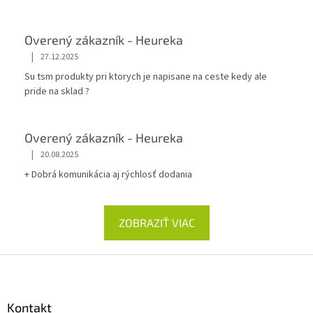
Overený zákazník - Heureka
|
27.12.2025
Su tsm produkty pri ktorych je napisane na ceste kedy ale
pride na sklad ?
Overený zákazník - Heureka
|
20.08.2025
+ Dobrá komunikácia aj rýchlosť dodania
ZOBRAZIŤ VIAC
Z
á
p
ä
Kontakt