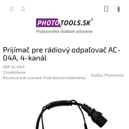
Prejsť
NÁKUP
na
obsah
KOŠÍK
Prijímač pre rádiový odpaľovač AC-
04A, 4-kanál
ODP-AC-04-A
Priemerné
2 hodnotenia
Značka:
Phototools
hodnotenie
Recenzie boli overené.
Podrobnosti hodnotenia
produktu
je
5,0
z
5
hviezdičiek.