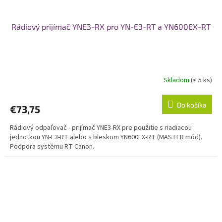
Rádiový prijímač YNE3-RX pro YN-E3-RT a YN600EX-RT
Skladom
(< 5 ks)
Do košíka
€73,75
Rádiový odpaľovač - prijímač YNE3-RX pre použitie s riadiacou
jednotkou YN-E3-RT alebo s bleskom YN600EX-RT (MASTER mód).
Podpora systému RT Canon.