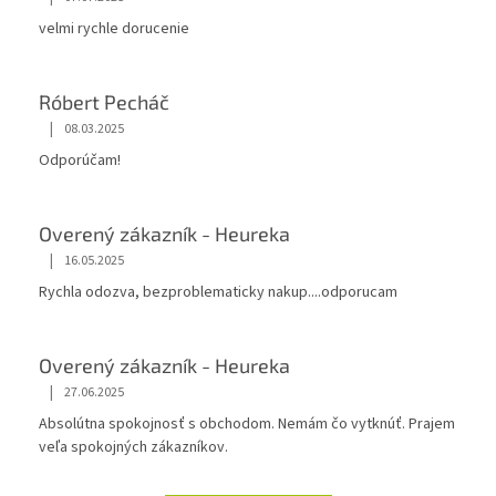
y
velmi rychle dorucenie
v
ý
p
Róbert Pecháč
i
s
|
08.03.2025
u
Odporúčam!
Overený zákazník - Heureka
|
16.05.2025
Rychla odozva, bezproblematicky nakup....odporucam
Overený zákazník - Heureka
|
27.06.2025
Absolútna spokojnosť s obchodom. Nemám čo vytknúť. Prajem
veľa spokojných zákazníkov.