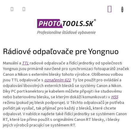
Prejsť
NÁKUP
na
obsah
KOŠÍK
Rádiové odpaľovače pre Yongnuo
Manuální a
TTL
radiové odpalovače a řídící jednotky od společnosti
Yongnuo jsou primárně navržené pro synchronizaci fotoaparátů značek
Canon a Nikon s externími blesky tohoto výrobce. Oblíbenou volbou
jsou TTL odpalovače s
označením 622
. Ty lze použít pro ovládání a
odpalování libovolných externích blesků se systémy Canon a Nikon.
Díky PC port konektoru je kabelem můžete připojit i ke studiovému
nebo bateriovému blesku, se kterým dokáží komunikovat i v
HSS
režimu (pokud jej blesk podporuje). U Těchto odpalovačů je potřeba
pořídit jak vysílač, tak přijímač pro každý z blesků, které chcete
odpalovat. V nabídce najdete také řídící jednotky se systémem Canon
RT, které lze přímo použít s originálními Canon RT blesky, i blesky
jiných výrobců pracující se systémem RT.