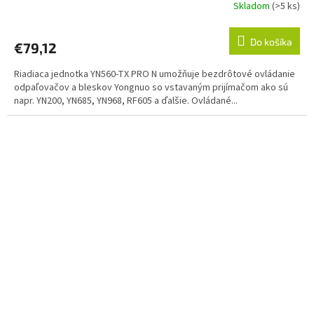
Skladom
(>5 ks)
Do košíka
€79,12
Riadiaca jednotka YN560-TX PRO N umožňuje bezdrôtové ovládanie
odpaľovačov a bleskov Yongnuo so vstavaným prijímačom ako sú
napr. YN200, YN685, YN968, RF605 a ďalšie. Ovládané...