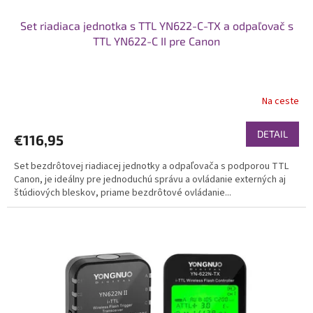
Set riadiaca jednotka s TTL YN622-C-TX a odpaľovač s
TTL YN622-C II pre Canon
Na ceste
DETAIL
€116,95
Set bezdrôtovej riadiacej jednotky a odpaľovača s podporou TTL
Canon, je ideálny pre jednoduchú správu a ovládanie externých aj
štúdiových bleskov, priame bezdrôtové ovládanie...