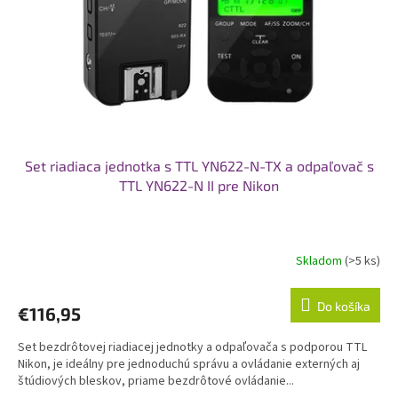
Set riadiaca jednotka s TTL YN622-N-TX a odpaľovač s
TTL YN622-N II pre Nikon
Skladom
(>5 ks)
Do košíka
€116,95
Set bezdrôtovej riadiacej jednotky a odpaľovača s podporou TTL
Nikon, je ideálny pre jednoduchú správu a ovládanie externých aj
štúdiových bleskov, priame bezdrôtové ovládanie...