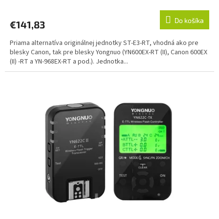
Do košíka
€141,83
Priama alternatíva originálnej jednotky ST-E3-RT, vhodná ako pre
blesky Canon, tak pre blesky Yongnuo (YN600EX-RT (II), Canon 600EX
(II) -RT a YN-968EX-RT a pod.). Jednotka...