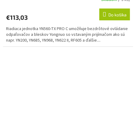
Do košíka
€113,03
Riadiaca jednotka YN560-TX PRO C umožňuje bezdrôtové ovládanie
odpaľovačov a bleskov Yongnuo so vstavaným prijímačom ako sú
napr. YN200, YN685, YN968, YN622 II, RF605 a ďalšie....