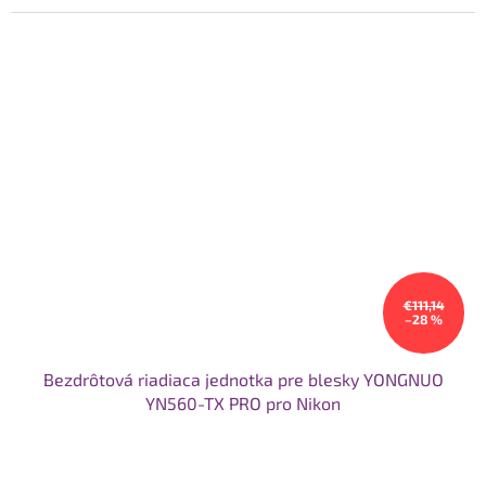
€111,14
–28 %
Bezdrôtová riadiaca jednotka pre blesky YONGNUO
YN560-TX PRO pro Nikon