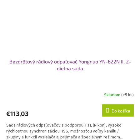
Bezdrôtový rádiový odpaľovač Yongnuo YN-622N II, 2-
dielna sada
Skladom
(>5 ks)
Do košíka
€113,03
Sada rádiových odpaľovačov s podporou TTL (Nikon), vysoko
rýchlostnou synchronizáciou HSS, možnosťou voľby kanálu /
skupiny a funkcií vysielača aj prijímača a špeciálnym režimom...