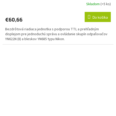
Skladom
(>5 ks)
Do košíka
€60,66
Bezdrôtová riadiaca jednotka s podporou TTL a prehľadným
displejom pre jednoduchú správu a ovládanie skupín odpaľovačov
YN622N (II) a bleskov YN685 typu Nikon.