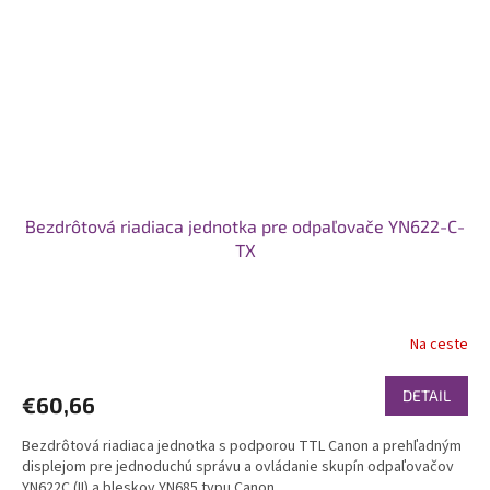
Bezdrôtová riadiaca jednotka pre odpaľovače YN622-C-
TX
Na ceste
DETAIL
€60,66
Bezdrôtová riadiaca jednotka s podporou TTL Canon a prehľadným
displejom pre jednoduchú správu a ovládanie skupín odpaľovačov
YN622C (II) a bleskov YN685 typu Canon.