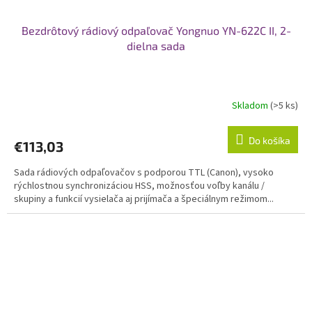
Bezdrôtový rádiový odpaľovač Yongnuo YN-622C II, 2-
dielna sada
Skladom
(>5 ks)
Do košíka
€113,03
Sada rádiových odpaľovačov s podporou TTL (Canon), vysoko
rýchlostnou synchronizáciou HSS, možnosťou voľby kanálu /
skupiny a funkcií vysielača aj prijímača a špeciálnym režimom...