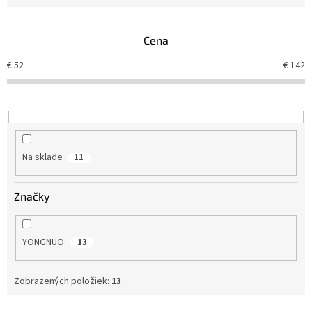
e
n
Cena
i
e
€
52
€
142
p
r
o
d
u
k
Na sklade
11
t
o
v
Značky
YONGNUO
13
Zobrazených položiek:
13