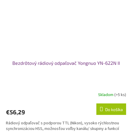
Bezdrôtový rádiový odpaľovač Yongnuo YN-622N II
Skladom
(>5 ks)
Do košíka
€56,29
Rádiový odpaľovač s podporou TTL (Nikon), vysoko rýchlostnou
synchronizáciou HSS, možnosťou voľby kanálu/ skupiny a funkcií