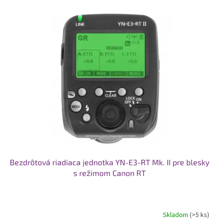
V
ý
p
i
s
p
r
o
d
u
k
t
o
v
Bezdrôtová riadiaca jednotka YN-E3-RT Mk. II pre blesky
s režimom Canon RT
Skladom
(>5 ks)