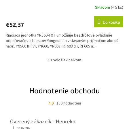
Skladom
(< 5 ks)
Do košíka
€52,37
Riadiaca jednotka YN560-TX II umožňuje bezdrôtové ovládanie
odpaľovačov a bleskov Yongnuo so vstavaným prijímačom ako sú
napr.. YN560 III (IV), YN660, YN968, RF603 (II), RF605 a...
13
položiek celkom
O
v
l
á
d
Hodnotenie obchodu
a
c
i
4,9
159 hodnotení
e
p
r
Overený zákazník - Heureka
v
k
|
07.07.2025