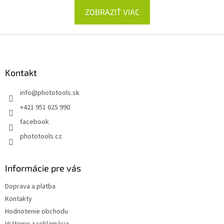
ZOBRAZIŤ VIAC
Z
á
p
ä
Kontakt
t
info
@
phototools.sk
i
e
+421 951 625 990
facebook
phototools.cz
Informácie pre vás
Doprava a platba
Kontakty
Hodnotenie obchodu