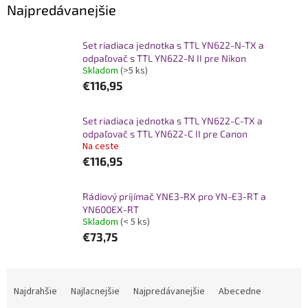
Najpredávanejšie
Set riadiaca jednotka s TTL YN622-N-TX a
odpaľovač s TTL YN622-N II pre Nikon
Skladom
(>5 ks)
€116,95
Set riadiaca jednotka s TTL YN622-C-TX a
odpaľovač s TTL YN622-C II pre Canon
Na ceste
€116,95
Rádiový prijímač YNE3-RX pro YN-E3-RT a
YN600EX-RT
Skladom
(< 5 ks)
€73,75
R
a
Najdrahšie
Najlacnejšie
Najpredávanejšie
Abecedne
d