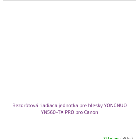
Bezdrôtová riadiaca jednotka pre blesky YONGNUO
YN560-TX PRO pro Canon
Skladom
(>5 ks)