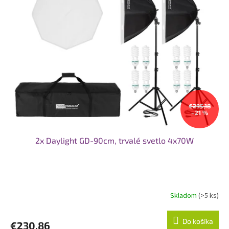
i
s
p
r
o
d
u
k
t
o
€295,18
–21 %
v
2x Daylight GD-90cm, trvalé svetlo 4x70W
Skladom
(>5 ks)
Do košíka
€230,86