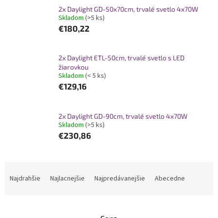
2x Daylight GD-50x70cm, trvalé svetlo 4x70W
Skladom
(>5 ks)
€180,22
2x Daylight ETL-50cm, trvalé svetlo s LED
žiarovkou
Skladom
(< 5 ks)
€129,16
2x Daylight GD-90cm, trvalé svetlo 4x70W
Skladom
(>5 ks)
€230,86
R
a
Najdrahšie
Najlacnejšie
Najpredávanejšie
Abecedne
d
e
n