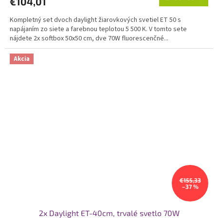
€104,01
Kompletný set dvoch daylight žiarovkových svetiel ET 50 s
napájaním zo siete a farebnou teplotou 5 500 K. V tomto sete
nájdete 2x softbox 50x50 cm, dve 70W fluorescenčné...
Akcia
€155,33
–37 %
2x Daylight ET-40cm, trvalé svetlo 70W