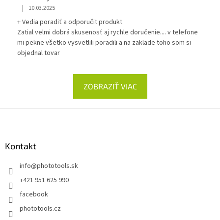
|
10.03.2025
+ Vedia poradiť a odporučit produkt
Zatial velmi dobrá skusenosť aj rychle doručenie.... v telefone
mi pekne všetko vysvetlili poradili a na zaklade toho som si
objednal tovar
ZOBRAZIŤ VIAC
Z
á
p
ä
Kontakt
t
info
@
phototools.sk
i
e
+421 951 625 990
facebook
phototools.cz