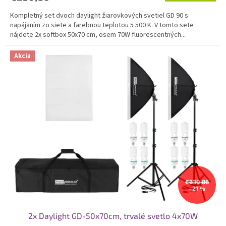
Kompletný set dvoch daylight žiarovkových svetiel GD 90 s
napájaním zo siete a farebnou teplotou 5 500 K. V tomto sete
nájdete 2x softbox 50x70 cm, osem 70W fluorescentných...
Akcia
€230,86
–21 %
2x Daylight GD-50x70cm, trvalé svetlo 4x70W