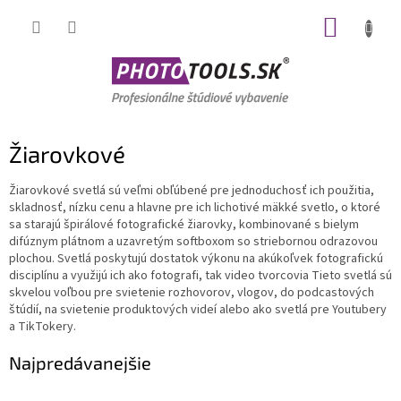
Prejsť
NÁKUP
na
obsah
KOŠÍK
Žiarovkové
Žiarovkové svetlá sú veľmi obľúbené pre jednoduchosť ich použitia,
skladnosť, nízku cenu a hlavne pre ich lichotivé mäkké svetlo, o ktoré
sa starajú špirálové fotografické žiarovky, kombinované s bielym
difúznym plátnom a uzavretým softboxom so striebornou odrazovou
plochou. Svetlá poskytujú dostatok výkonu na akúkoľvek fotografickú
disciplínu a využijú ich ako fotografi, tak video tvorcovia Tieto svetlá sú
skvelou voľbou pre svietenie rozhovorov, vlogov, do podcastových
štúdií, na svietenie produktových videí alebo ako svetlá pre Youtubery
a TikTokery.
Najpredávanejšie