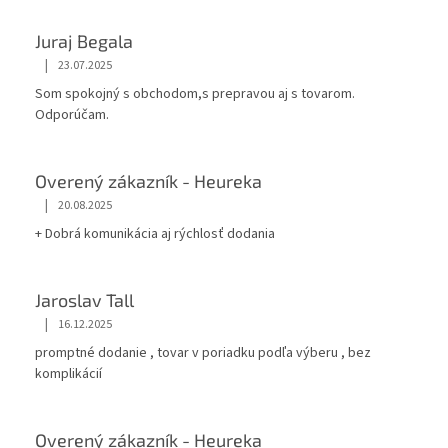
p
r
Juraj Begala
v
k
|
23.07.2025
y
Som spokojný s obchodom,s prepravou aj s tovarom.
v
Odporúčam.
ý
p
i
s
Overený zákazník - Heureka
u
|
20.08.2025
+ Dobrá komunikácia aj rýchlosť dodania
Jaroslav Tall
|
16.12.2025
promptné dodanie , tovar v poriadku podľa výberu , bez
komplikácií
Overený zákazník - Heureka