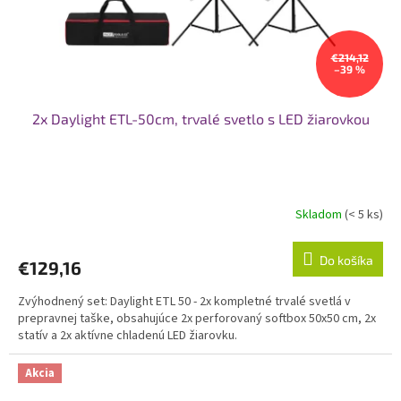
€214,12
–39 %
2x Daylight ETL-50cm, trvalé svetlo s LED žiarovkou
Skladom
(< 5 ks)
Do košíka
€129,16
Zvýhodnený set: Daylight ETL 50 - 2x kompletné trvalé svetlá v
prepravnej taške, obsahujúce 2x perforovaný softbox 50x50 cm, 2x
statív a 2x aktívne chladenú LED žiarovku.
Akcia