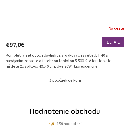
Na ceste
DETAIL
€97,06
Kompletný set dvoch daylight žiarovkových svetiel ET 40 s
napájaním zo siete a farebnou teplotou 5 500 K. V tomto sete
nájdete 2x softbox 40x40 cm, dve 70W fluorescenčné...
5
položiek celkom
O
v
l
á
d
Hodnotenie obchodu
a
c
i
4,9
159 hodnotení
e