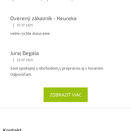
Overený zákazník - Heureka
|
07.07.2025
velmi rychle dorucenie
Juraj Begala
|
23.07.2025
Som spokojný s obchodom,s prepravou aj s tovarom.
Odporúčam.
ZOBRAZIŤ VIAC
Z
á
p
ä
Kontakt