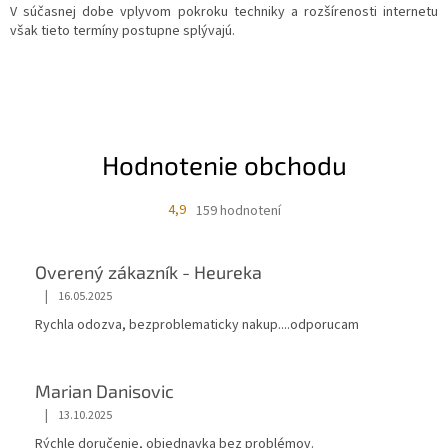
V súčasnej dobe vplyvom pokroku techniky a rozšírenosti internetu
však tieto termíny postupne splývajú.
Hodnotenie obchodu
4,9
159 hodnotení
Overený zákazník - Heureka
|
16.05.2025
Rychla odozva, bezproblematicky nakup....odporucam
Marian Danisovic
|
13.10.2025
Rýchle doručenie, objednavka bez problémov.