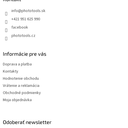
t
info
@
phototools.sk
i
e
+421 951 625 990
facebook
phototools.cz
Informácie pre vás
Doprava a platba
Kontakty
Hodnotenie obchodu
Vrátenie a reklamácia
Obchodné podmienky
Moja objednávka
Odoberať newsletter