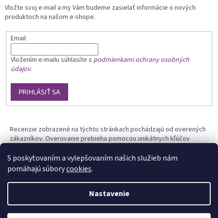
Vložte svoj e-mail a my Vám budeme zasielať informácie o nových
produktoch na našom e-shope.
Email
Vložením e-mailu
súhlasíte s
podmienkami ochrany osobných
údajov
.
PRIHLÁSIŤ SA
Recenzie zobrazené na týchto stránkach pochádzajú od overených
zákazníkov. Overovanie prebieha pomocou unikátnych kľúčov
generovaných na základe údajov z uskutočnenej objednávky.
S poskytovaním a vylepšovaním našich služieb nám
pomáhajú súbory
cookies
.
Nastavenie
Vytvoril Shoptet