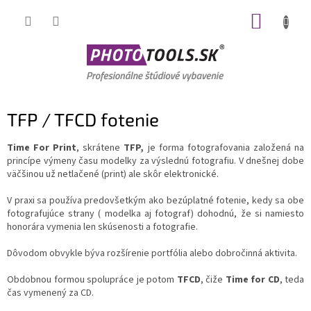
Prejsť
NÁKUP
na
obsah
KOŠÍK
TFP / TFCD fotenie
Time For Print
, skrátene
TFP,
je forma fotografovania založená na
princípe výmeny času modelky za výslednú fotografiu. V dnešnej dobe
väčšinou už netlačené (print) ale skôr elektronické.
V praxi sa používa predovšetkým ako bezúplatné fotenie, kedy sa obe
fotografujúce strany ( modelka aj fotograf) dohodnú, že si namiesto
honorára vymenia len skúsenosti a fotografie.
Dôvodom obvykle býva rozšírenie portfólia alebo dobročinná aktivita.
Obdobnou formou spolupráce je potom
TFCD
, čiže
Time for CD
, teda
čas vymenený za CD.