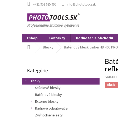
Prejsť
+421 951 625 990
info@phototools.sk
na
obsah
Eshop
Kontakty
Hodnotenie obchodu
Domov
Blesky
Batériový blesk Jinbei HD 400 PRO 
B
Baté
o
Preskočiť
č
refl
Kategórie
kategórie
n
SAD-BLE
ý
Blesky
p
Akcia
Štúdiové blesky
a
Batériové blesky
n
e
Externé blesky
l
Rádiové odpaľovače
Zvýhodnené sety