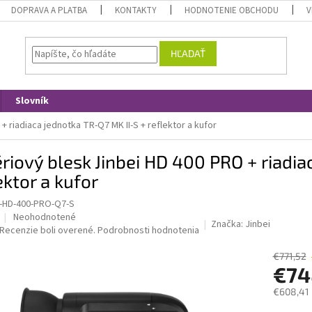
DOPRAVA A PLATBA
KONTAKTY
HODNOTENIE OBCHODU
V
HĽADAŤ
Slovník
+ riadiaca jednotka TR-Q7 MK II-S + reflektor a kufor
riový blesk Jinbei HD 400 PRO + riadia
ektor a kufor
-HD-400-PRO-Q7-S
Priemerné
Neohodnotené
Značka:
Jinbei
hodnotenie
Recenzie boli overené.
Podrobnosti hodnotenia
produktu
je
€771,52
€74
0,0
z
€608,41
5
hviezdičiek.
Jednotk