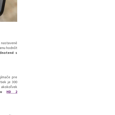
 nastavené
menu hodnôt
ednotené s
jímače pre
tiek je 300
é akokoľvek
sku
HD 2