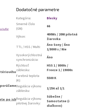
Dodatočné parametre
Kategória
:
Blesky
Smerné číslo
66
(GN)
:
a kufor
400Ws / 20W pilotná
Výkon
:
žiarovka
Áno Sony / Áno
TTL / HSS / Multi
:
1/8000 s / Nie
Vysokorýchlostná
Áno
synchronizácia
:
Rýchlosť
HSS 1 / 8000s /
záblesku
:
Freeze 1 / 19000s
tériového
Farebná teplota
5500 K
(K)
:
odporúčame
Regulácia výkonu
1/256 až 1/1
záblesku
:
Súbežne /
Regulácia výkonu
ete po ich
Samostatne (i
pilotnej žiarovky
:
diaľkovo)