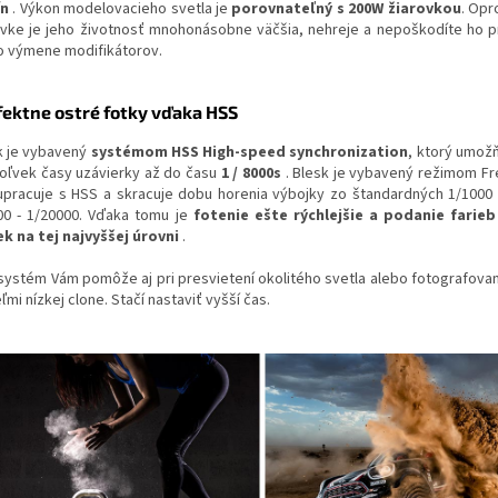
ín
. Výkon modelovacieho svetla je
porovnateľný s 200W žiarovkou
. Opr
ovke je jeho životnosť mnohonásobne väčšia, nehreje a nepoškodíte ho p
bo výmene modifikátorov.
fektne ostré fotky vďaka HSS
k je vybavený
systémom HSS High-speed synchronization
, ktorý umožň
oľvek časy uzávierky až do času
1 / 8000s
. Blesk je vybavený režimom Fr
upracuje s HSS a skracuje dobu horenia výbojky zo štandardných 1/1000 
00 - 1/20000. Vďaka tomu je
fotenie ešte rýchlejšie a podanie farieb
ek na tej najvyššej úrovni
.
systém Vám pomôže aj pri presvietení okolitého svetla alebo fotografovan
ľmi nízkej clone. Stačí nastaviť vyšší čas.