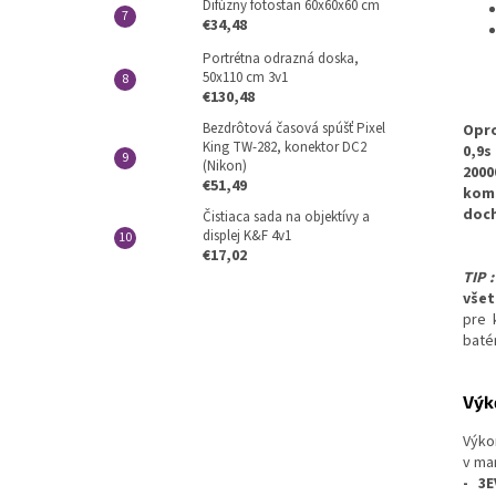
Difúzny fotostan 60x60x60 cm
€34,48
Portrétna odrazná doska,
50x110 cm 3v1
€130,48
Bezdrôtová časová spúšť Pixel
Opro
King TW-282, konektor DC2
0,9
(Nikon)
2000
€51,49
komb
doch
Čistiaca sada na objektívy a
displej K&F 4v1
€17,02
TIP
:
všet
pre 
baté
Výk
Výk
v ma
- 3E