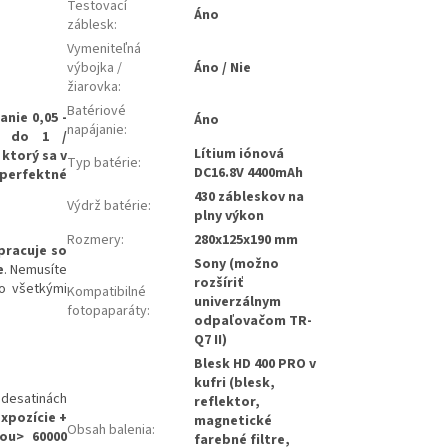
Testovací
Áno
záblesk
:
Vymeniteľná
výbojka /
Áno / Nie
žiarovka
:
Batériové
anie 0,05 -
Áno
napájanie
:
0 do 1 /
Lítium iónová
ktorý sa v
Typ batérie
:
DC16.8V 4400mAh
 perfektné
430 zábleskov na
Výdrž batérie
:
plny výkon
Rozmery
:
280x125x190 mm
pracuje so
Sony (možno
e
. Nemusíte
rozšíriť
o všetkými
Kompatibilné
univerzálnym
fotopaparáty
:
odpaľovačom TR-
Q7 II)
Blesk HD 400 PRO v
kufri (blesk,
o desatinách
reflektor,
xpozície +
magnetické
Obsah balenia
:
ou> 60000
farebné filtre,