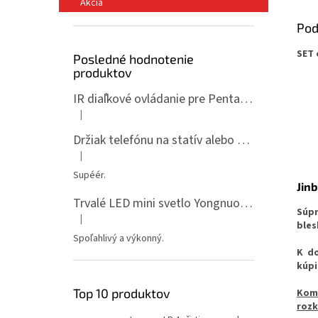
Akcia
Pod
SET 
Posledné hodnotenie
produktov
IR diaľkové ovládanie pre Pentax ML-P
|
Hodnotenie produktu je 5 z 5 hviezdičiek.
Držiak telefónu na statív alebo spigot s 1/4" závitom
|
Hodnotenie produktu je 5 z 5 hviezdičiek.
Supéér.
Jinb
Trvalé LED mini svetlo Yongnuo YN135, 3200-5600K, RGB
Súp
|
Hodnotenie produktu je 5 z 5 hviezdičiek.
bles
Spoľahlivý a výkonný.
K do
kúp
Top 10 produktov
Komp
rozk