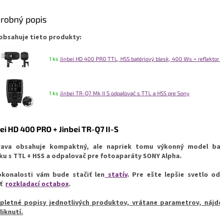
robný popis
obsahuje tieto produkty:
1 ks
Jinbei HD 400 PRO TTL, HSS batériový blesk, 400 Ws + reflektor 
1 ks
Jinbei TR-Q7 Mk II S odpaľovač s TTL a HSS pre Sony
ei HD 400 PRO + Jinbei TR-Q7 II-S
rava obsahuje kompaktný, ale napriek tomu výkonný model ba
ku s TTL + HSS a odpalovač pre fotoaparáty SONY Alpha.
konalosti vám bude stačiť len
statív
. Pre ešte lepšie svetlo 
iť
rozkladací octabox
.
letné popisy jednotlivých produktov, vrátane parametrov, nájd
liknutí.