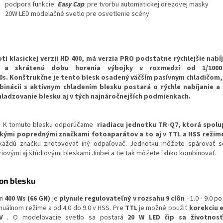
podpora funkcie
Easy Cap
pre tvorbu automatickej orezovej masky
20W LED modelačné svetlo pre osvetlenie scény
ti klasickej verzii HD 400, má verzia PRO podstatne rýchlejšie nabíj
s a skrátenú dobu horenia výbojky v rozmedzí od 1/100
0s. Konštrukčne je tento blesk osadený väčším pasívnym chladičom, 
inácii s aktívnym chladením blesku postará o rýchle nabíjanie a
ladzovanie blesku aj v tých najnáročnejších podmienkach.
K tomuto blesku odporúčame
riadiacu jednotku TR-Q7, ktorá spolu
kými poprednými značkami fotoaparátov a to aj v TTL a HSS režim
každú značku zhotovovať iný odpaľovač. Jednotku môžete spárovať s
riovými aj štúdiovými bleskami Jinbei a tie tak môžete ľahko kombinovať.
on blesku
on
400 Ws (66 GN)
je
plynule regulovateľný v rozsahu 9 clôn
- 1.0 - 9.0 p
nuálnom režime a od 4.0 do 9.0 v HSS. Pre
TTL
je možné použiť
korekciu e
V
. O modelovacie svetlo sa postará
20
W LED čip sa životnosť