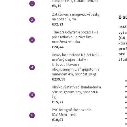
Lenspen LP-1, čistiaca ceruzka
€3,19
Zaťažovacie magnetické pásky
O b
na pozadí 2,7m
€32,73
Baté
vyža
Tŕne pre uchytenie pozadia - 1
pár s retiazkou a závažím -
(GN 
oranžová retiazka
ktor
€24,44
prof
pre
Heavy boomstand M6 2v1 MK II -
štú
oceľový stojan - statív s
krížovou hlavou s
obojstranným 5/8" spigotom a
ramenom 4m, nosnosť 20 kg
€239,58
Hliníkový statív so štandardným
5/8“ spigotom 2 m, nosnosť 6
kg
€15,27
PVC fotografické pozadie
80x155cm - sivé
€10,87