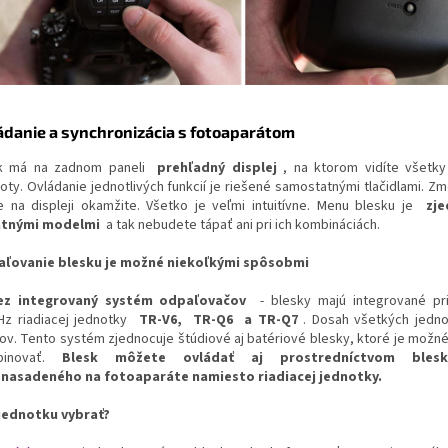
ádanie a synchronizácia s fotoaparátom
k má na zadnom paneli
prehľadný displej
, na ktorom vidíte všetky
oty. Ovládanie jednotlivých funkcií je riešené samostatnými tlačidlami. Z
te na displeji okamžite. Všetko je veľmi intuitívne. Menu blesku je
zj
atnými modelmi
a tak nebudete tápať ani pri ich kombináciách.
ľovanie blesku je možné niekoľkými spôsobmi
ez integrovaný systém odpaľovačov
- blesky majú integrované pri
Hz riadiacej jednotky
TR-V6,
TR-Q6
a TR-Q7
. Dosah všetkých jedno
ov. Tento systém zjednocuje štúdiové aj batériové blesky, ktoré je možn
binovať.
Blesk môžete ovládať aj prostredníctvom ble
nasadeného na fotoaparáte namiesto riadiacej jednotky.
jednotku vybrať?