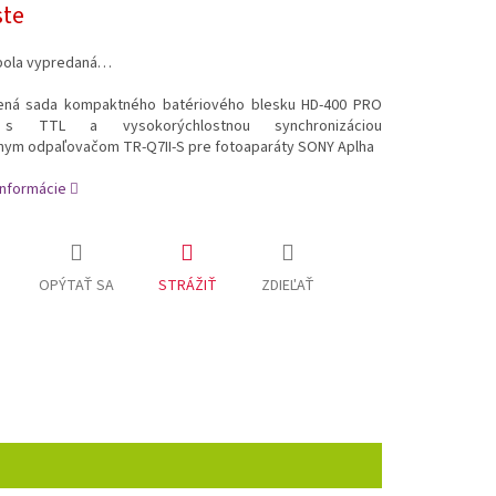
ste
bola vypredaná…
ná sada kompaktného batériového blesku HD-400 PRO
s TTL a vysokorýchlostnou synchronizáciou
lnym odpaľovačom TR-Q7II-S pre fotoaparáty SONY Aplha
informácie
OPÝTAŤ SA
STRÁŽIŤ
ZDIEĽAŤ