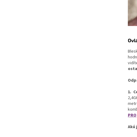
Ovl
Bles
hodn
vidí
ost
Odpa
1. C
2,4G
metr
kom
PRO
Akú 