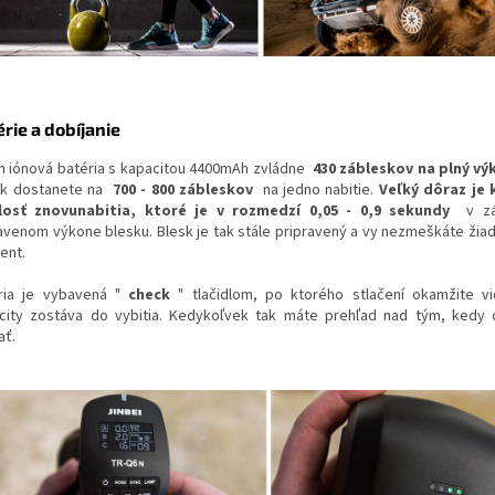
rie a dobíjanie
um iónová batéria s kapacitou 4400mAh zvládne
430 zábleskov na plný vý
ak dostanete na
700 - 800 zábleskov
na jedno nabitie.
Veľký dôraz je 
losť znovunabitia, ktoré je v rozmedzí 0,05 - 0,9 sekundy
v záv
avenom výkone blesku. Blesk je tak stále pripravený a vy nezmeškáte žiad
ent.
ria je vybavená "
check
" tlačidlom, po ktorého stlačení okamžite vi
city zostáva do vybitia. Kedykoľvek tak máte prehľad nad tým, kedy 
ať.