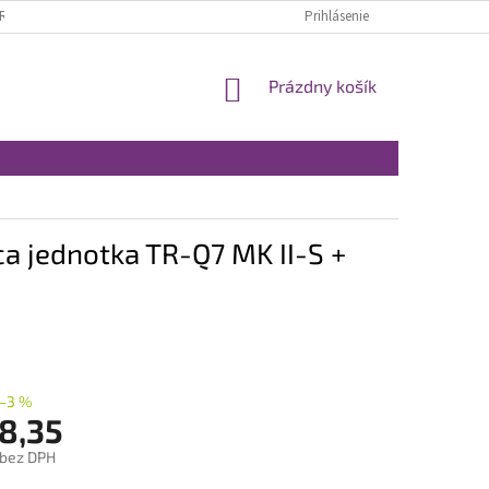
RÁTENIE A REKLAMÁCIA
OBCHODNÉ PODMIENKY
Prihlásenie
MOJA OBJEDNÁVKA
NÁKUPNÝ
Prázdny košík
KOŠÍK
ca jednotka TR-Q7 MK II-S +
–3 %
8,35
 bez DPH
ová