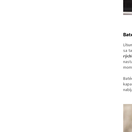
Baté
Líti
sa t
rých
nast
mom
Baté
kapa
nabíj