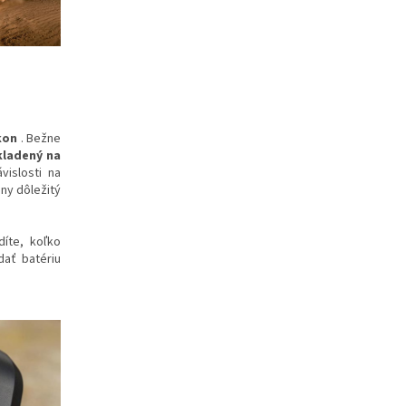
kon
. Bežne
kladený na
islosti na
ny dôležitý
díte, koľko
dať batériu