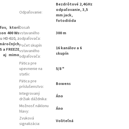
Bezdrôtové 2,4GHz
odpaľovanie, 3,5
Odpaľovanie
:
mm jack,
fotodióda
Dosah
ov, ktorí
vstavaného
300 m
kon 400 Ws
odpaľovača
:
u HD-610, z
 náročných
Počet skupín
16 kanálov a 6
S a FREEZE
vstavaného
skupín
o aj mimo
odpaľovača
:
Pätica pre
upevnenie na
5/8 "
statív
:
Pätica pre
Bowens
príslušenstvo
:
Integrovaný
Áno
držiak dáždnika
:
Možnosť náklonu
Áno
hlavy
:
Zvuková
Voliteľná
signalizácia
: