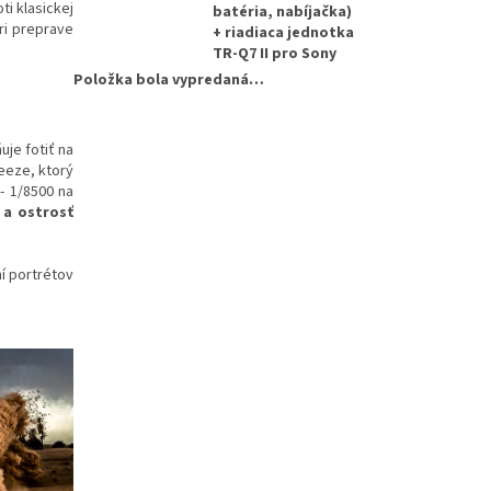
oti klasickej
batéria, nabíjačka)
ri preprave
+ riadiaca jednotka
TR-Q7 II pro Sony
Položka bola vypredaná…
uje fotiť na
eeze, ktorý
- 1/8500 na
 a ostrosť
í portrétov