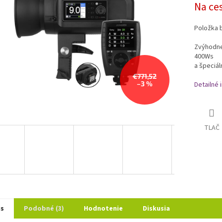
Na ce
cena:
Položka 
Zvýhodne
400Ws 
a špeciá
€771,52
–3 %
Detailné 
TLAČ
is
Podobné (3)
Hodnotenie
Diskusia