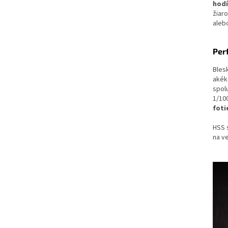
hod
žiar
ale
Per
Bles
akék
spol
1/10
foti
HSS 
na ve