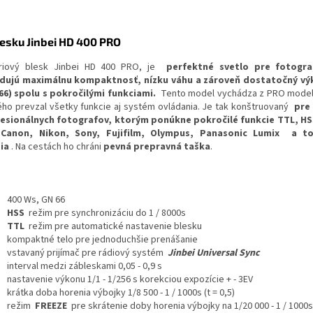
lesku Jinbei HD 400 PRO
riový blesk Jinbei HD 400 PRO, je
perfektné svetlo pre fotograf
dujú maximálnu kompaktnosť, nízku váhu a zároveň dostatočný vý
66) spolu s pokročilými funkciami.
Tento model vychádza z PRO model
ého prevzal všetky funkcie aj systém ovládania. Je tak konštruovaný
pre
esionálnych fotografov, ktorým ponúkne pokročilé funkcie TTL, HS
 Canon, Nikon, Sony, Fujifilm, Olympus, Panasonic Lumix a t
dia
. Na cestách ho chráni
pevná prepravná taška
.
400 Ws, GN 66
HSS
režim pre synchronizáciu do 1 / 8000s
TTL
režim pre automatické nastavenie blesku
kompaktné telo pre jednoduchšie prenášanie
vstavaný prijímač pre rádiový systém
Jinbei Universal Sync
interval medzi zábleskami 0,05 - 0,9 s
nastavenie výkonu 1/1 - 1/256 s korekciou expozície + - 3EV
krátka doba horenia výbojky 1/8 500 - 1 / 1000s (t = 0,5)
režim
FREEZE
pre skrátenie doby horenia výbojky na 1/20 000 - 1 / 1000s