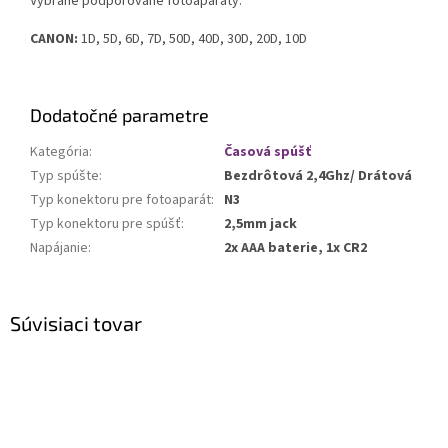
Vybrané podporované fotoaparáty:
CANON:
1D, 5D, 6D, 7D, 50D, 40D, 30D, 20D, 10D
Dodatočné parametre
Kategória
:
Časová spúšť
Typ spúšte
:
Bezdrôtová 2,4Ghz/ Drátová
Typ konektoru pre fotoaparát
:
N3
Typ konektoru pre spúšť
:
2,5mm jack
Napájanie
:
2x AAA baterie, 1x CR2
Súvisiaci tovar