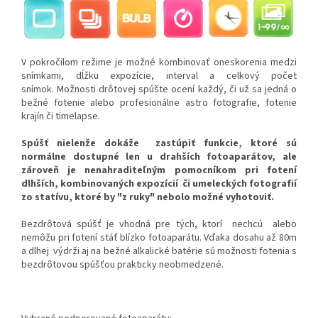
V pokročilom režime je možné kombinovať oneskorenia medzi
snímkami, dĺžku expozície, interval a celkový počet
snímok. Možnosti drôtovej spúšte ocení každý, či už sa jedná o
bežné fotenie alebo profesionálne astro fotografie, fotenie
krajín či timelapse.
Spúšť nielenže dokáže zastúpiť funkcie, ktoré sú
normálne dostupné len u drahších fotoaparátov, ale
zároveň je nenahraditeľným pomocníkom pri fotení
dlhších, kombinovaných expozícií či umeleckých fotografií
zo statívu, ktoré by "z ruky" nebolo možné vyhotoviť.
Bezdrôtová spúšť je vhodná pre tých, ktorí nechcú alebo
nemôžu pri fotení stáť blízko fotoaparátu. Vďaka dosahu až 80m
a dlhej výdrži aj na bežné alkalické batérie sú možnosti fotenia s
bezdrôtovou spúšťou prakticky neobmedzené.