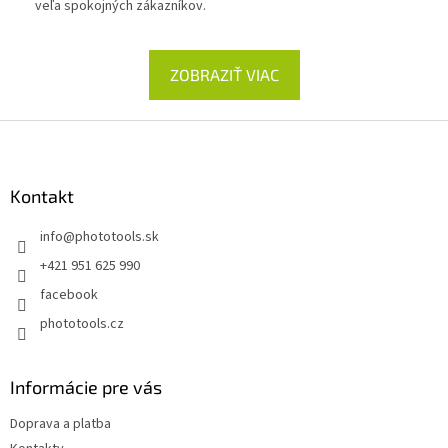
veľa spokojných zákazníkov.
ZOBRAZIŤ VIAC
Z
á
p
ä
Kontakt
t
info
@
phototools.sk
i
e
+421 951 625 990
facebook
phototools.cz
Informácie pre vás
Doprava a platba