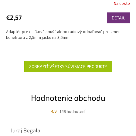
Na ceste
€2,57
DETAIL
Adaptér pre diaľkovú spúšť alebo rádiový odpaľovač pre zmenu
konektora z 2,5mm jacku na 3,5mm.
ZOBRAZIŤ VŠETKY SÚVISIACE PRODUKTY
Hodnotenie obchodu
4,9
159 hodnotení
Juraj Begala