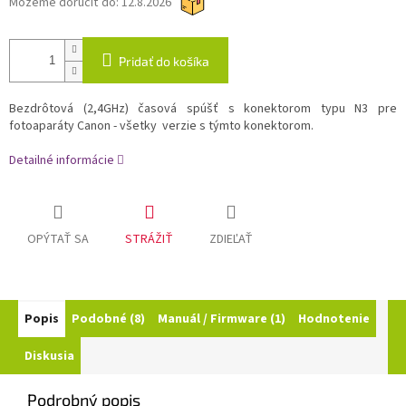
Môžeme doručiť do:
12.8.2026
Pridať do košíka
Bezdrôtová (2,4GHz) časová spúšť s konektorom typu N3 pre
fotoaparáty Canon - všetky verzie s týmto konektorom.
Detailné informácie
OPÝTAŤ SA
STRÁŽIŤ
ZDIEĽAŤ
Popis
Podobné (8)
Manuál / Firmware (1)
Hodnotenie
Diskusia
Podrobný popis