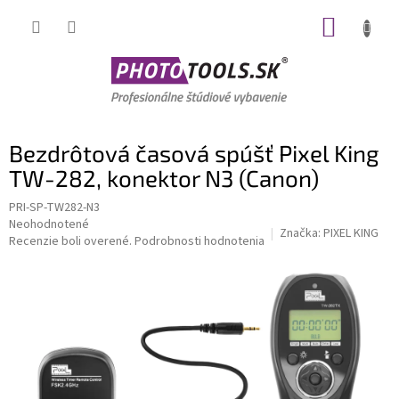
Prejsť
NÁKUP
na
obsah
KOŠÍK
Bezdrôtová časová spúšť Pixel King
TW-282, konektor N3 (Canon)
PRI-SP-TW282-N3
Priemerné
Neohodnotené
Značka:
PIXEL KING
hodnotenie
Recenzie boli overené.
Podrobnosti hodnotenia
produktu
je
0,0
z
5
hviezdičiek.