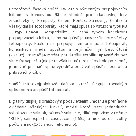
Bezdrôtová časová spúšť TW-282 s výmenným prepojovacím
káblom s koncovkou
N3
je vhodná pro zrkadlovky, bez
zrkadlovky aj kompakty Canon, Pentax, Samsung, Contax a
všetky daľšie fotoaparáty, ktoré majú spúšť so vstupom typu
N3
- typ Canon.
Kompatibilita je daná typom konektoru
prepojovacieho kábla, samotná spúšť je univerzálna pre všetky
fotoaparáty. Káblom sa prepojuje len prijímač a fotoaparát,
komunikácia medzi spúšťou a prijímačom je bezdrôtová
(2,4GHz). Prijímač je možné pre lepšiu stabilitu upevniť do hot
shoe fotoaparátu (nie je to však nutné). Pokiaľ by bolo potrebné,
je možné prijímač úplne vyradiť a používať spúšť s pomocou
priloženého káblu.
Spúšť má dvojpolohové tlačítko, ktoré funguje rovnakým
spôsobom ako spúšť fotoaparátu.
Digitálny displej s oranžovým podsvietením umožňuje prehľadné
ovládanie všetkých funkcií, medzi ktoré patrí jednoduché
vyhotovenie snímok, sériové snímanie, dlhé expozície v režime
"BULB", samospúšť s časovačom (1-59s) a možnosťou voľby
počtu snímok(1-99 alebo nekonečno).