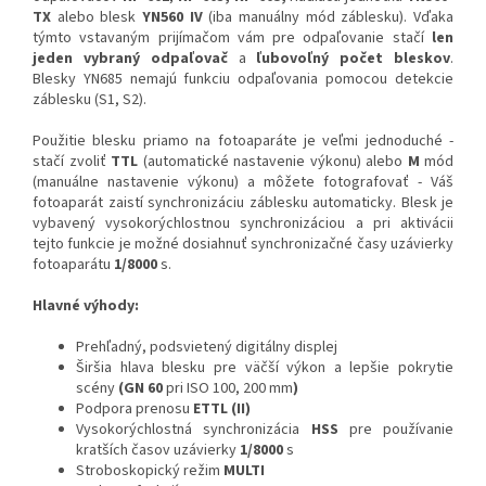
TX
alebo blesk
YN560 IV
(iba manuálny mód záblesku). Vďaka
týmto vstavaným prijímačom vám pre odpaľovanie stačí
len
jeden vybraný odpaľovač
a
ľubovoľný počet bleskov
.
Blesky YN685 nemajú funkciu odpaľovania pomocou detekcie
záblesku (S1, S2).
Použitie blesku priamo na fotoaparáte je veľmi jednoduché -
stačí zvoliť
TTL
(automatické nastavenie výkonu) alebo
M
mód
(manuálne nastavenie výkonu) a môžete fotografovať - Váš
fotoaparát zaistí synchronizáciu záblesku automaticky. Blesk je
vybavený vysokorýchlostnou synchronizáciou a pri aktivácii
tejto funkcie je možné dosiahnuť synchronizačné časy uzávierky
fotoaparátu
1/8000
s.
Hlavné výhody:
Prehľadný, podsvietený digitálny displej
Širšia hlava blesku pre väčší výkon a lepšie pokrytie
scény
(GN 60
pri ISO 100, 200 mm
)
Podpora prenosu
ETTL (II)
Vysokorýchlostná synchronizácia
HSS
pre používanie
kratších časov uzávierky
1/8000
s
Stroboskopický režim
MULTI