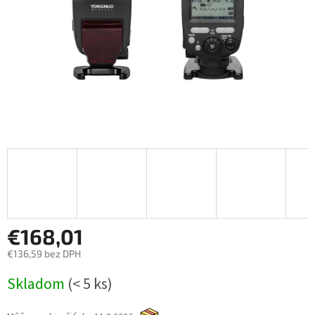
€168,01
€136,59 bez DPH
Jednotková
Skladom
(< 5 ks)
cena: