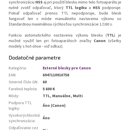
synchronizáciu
HSS
aj pri použití blesku mimo telo fotoaparátu je
nutné zvoliť odpaľovač, ktorý
TTL logiku
a
HSS
podporuje.
Pokiaľ odpaľovač prenos TTL nepodporuje, bude blesk
fungovať len v móde manuálneho nastavenia výkonu so
štandardnou maximálnou rýchlosťou synchronizácie 1/160 s.
Funkciu automatického nastavenia výkonu blesku (
TTL
) je
možné využiť len pri fotoaparátoch značky
Canon
(všetky
modely s hot-shoe - viď odkaz).
Dodatočné parametre
Kategória
:
Externé blesky pre Canon
EAN
:
6947110910758
Smerné číslo GN
:
60
Farebná teplota
:
5 600 K
Módy
:
TTL, Manuálne, Multi
Podpora TTL
Áno (Canon)
logiky
:
Vysokorýchlostná
Áno
synchronizácia
:
Odpaľovanie cez