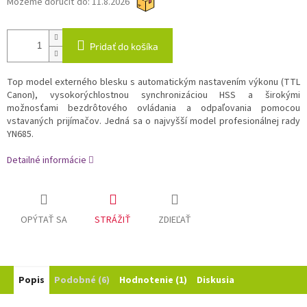
Môžeme doručiť do:
11.8.2026
Pridať do košíka
Top model externého blesku s automatickým nastavením výkonu (TTL
Canon), vysokorýchlostnou synchronizáciou HSS a širokými
možnosťami bezdrôtového ovládania a odpaľovania pomocou
vstavaných prijímačov. Jedná sa o najvyšší model profesionálnej rady
YN685.
Detailné informácie
OPÝTAŤ SA
STRÁŽIŤ
ZDIEĽAŤ
Popis
Podobné (6)
Hodnotenie (1)
Diskusia