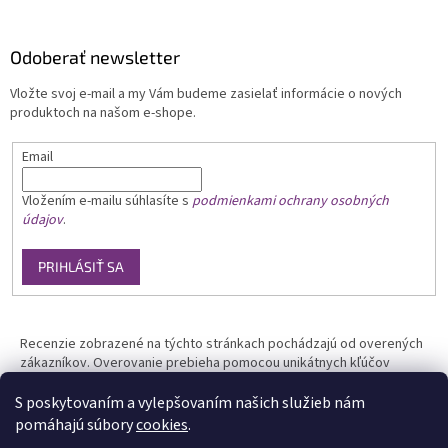
Odoberať newsletter
Vložte svoj e-mail a my Vám budeme zasielať informácie o nových
produktoch na našom e-shope.
Email
Vložením e-mailu
súhlasíte s
podmienkami ochrany osobných
údajov
.
PRIHLÁSIŤ SA
Recenzie zobrazené na týchto stránkach pochádzajú od overených
zákazníkov. Overovanie prebieha pomocou unikátnych kľúčov
generovaných na základe údajov z uskutočnenej objednávky.
S poskytovaním a vylepšovaním našich služieb nám
pomáhajú súbory
cookies
.