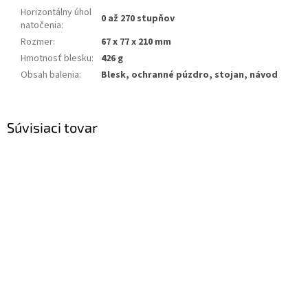
Horizontálny úhol
0 až 270 stupňov
natočenia
:
Rozmer
:
67 x 77 x 210 mm
Hmotnosť blesku
:
426 g
Obsah balenia
:
Blesk, ochranné púzdro, stojan, návod
Súvisiaci tovar