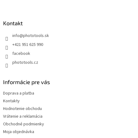
Z
á
p
ä
Kontakt
t
info
@
phototools.sk
i
e
+421 951 625 990
facebook
phototools.cz
Informácie pre vás
Doprava a platba
Kontakty
Hodnotenie obchodu
Vrátenie a reklamácia
Obchodné podmienky
Moja objednávka