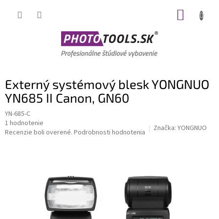
Prejsť
NÁKUP
na
obsah
KOŠÍK
Externý systémový blesk YONGNUO
YN685 II Canon, GN60
YN-685-C
Priemerné
1 hodnotenie
Značka:
YONGNUO
hodnotenie
Recenzie boli overené.
Podrobnosti hodnotenia
produktu
je
5,0
z
5
hviezdičiek.