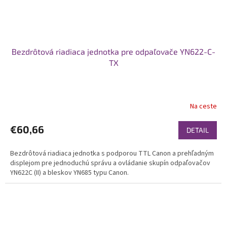
Bezdrôtová riadiaca jednotka pre odpaľovače YN622-C-
TX
Na ceste
€60,66
DETAIL
Bezdrôtová riadiaca jednotka s podporou TTL Canon a prehľadným
displejom pre jednoduchú správu a ovládanie skupín odpaľovačov
YN622C (II) a bleskov YN685 typu Canon.