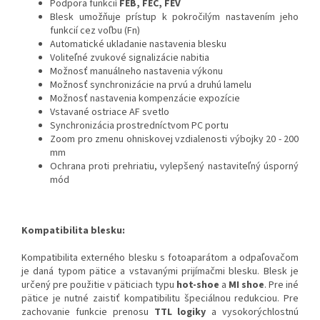
Podpora funkcií
FEB, FEC, FEV
Blesk umožňuje prístup k pokročilým nastavením jeho
funkcií cez voľbu (Fn)
Automatické ukladanie nastavenia blesku
Voliteľné zvukové signalizácie nabitia
Možnosť manuálneho nastavenia výkonu
Možnosť synchronizácie na prvú a druhú lamelu
Možnosť nastavenia kompenzácie expozície
Vstavané ostriace AF svetlo
Synchronizácia prostredníctvom PC portu
Zoom pro zmenu ohniskovej vzdialenosti výbojky 20 - 200
mm
Ochrana proti prehriatiu, vylepšený nastaviteľný úsporný
mód
Kompatibilita blesku:
Kompatibilita externého blesku s fotoaparátom a odpaľovačom
je daná typom pätice a vstavanými prijímačmi blesku. Blesk je
určený pre použitie v päticiach typu
hot-shoe
a
MI shoe
. Pre iné
pätice je nutné zaistiť kompatibilitu špeciálnou redukciou. Pre
zachovanie funkcie prenosu
TTL logiky
a vysokorýchlostnú