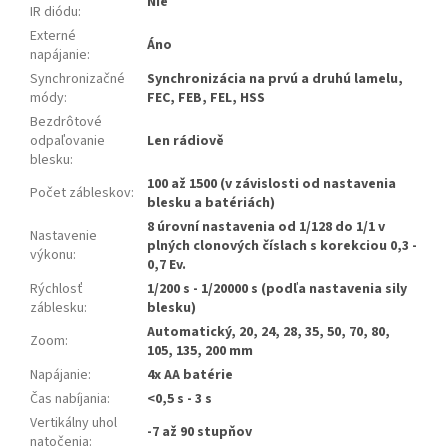
Nie
IR diódu
:
Externé
Áno
napájanie
:
Synchronizačné
Synchronizácia na prvú a druhú lamelu,
módy
:
FEC, FEB, FEL, HSS
Bezdrôtové
odpaľovanie
Len rádiově
blesku
:
100 až 1500 (v závislosti od nastavenia
Počet zábleskov
:
blesku a batériách)
8 úrovní nastavenia od 1/128 do 1/1 v
Nastavenie
plných clonových číslach s korekciou 0,3 -
výkonu
:
0,7 Ev.
Rýchlosť
1/200 s - 1/20000 s (podľa nastavenia sily
záblesku
:
blesku)
Automatický, 20, 24, 28, 35, 50, 70, 80,
Zoom
:
105, 135, 200 mm
Napájanie
:
4x AA batérie
Čas nabíjania
:
<0,5 s - 3 s
Vertikálny uhol
-7 až 90 stupňov
natočenia
: