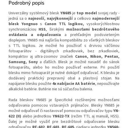
Podrobný popis
Univerzálny systémový blesk
YN685
je
top model
svojej rady -
jedná sa o
najnovší, najvýkonnejší
a celkovo
najmodernejší
blesk Yongnuo
s
Canon TTL logikou,
vysokorýchlostnou
synchronizáciou
HSS
, širokými
možnosťami bezdrôtového
ovládania a odpaľovania
a prehľadným podsvieteným
displejom. YN685 má najširšiu kompatibilitu zo všetkých bleskov
s TTL logikou. Je možné ho používať s drvivou väčšinou
fotoaparátov - digitálnych zrkadloviek, bez zrkadloviek,
kompaktov aj ultra-zoomov značiek
Canon,
Nikon, Pentax,
Samsung, Sony
a ďalších. Blesk je možné nasadiť do sánok
fotoaparátu, alebo ho možno používať externe. Pri použití
blesku mimo fotoaparát je nutné dokúpiť odpaľovač. K blesku je
dodávaný praktický prepravný obal a plastový stojan. Na
napájanie blesku použite
4x nabíjacie AA batérie
, nepoužívajte
alkalické batérie. Batérie nie sú súčasťou balenia.
Rada bleskov YN685 je špecifické rozšírenými možnosťami
odpaľovania pomocou vstavaných prijímačov. Blesky YN685 je
možné odpaľovať či nastavovať pomocou odpaľovačov typu
YN-
622 (II)
alebo jednotkou
YN622-TX
(režim TTL aj manuál, HSS).
Ďalej je možné využiť pre bezdrôtové odpaľovanie blesku
odpaľovačov
RF-602
,
RF-603, RF-605,
riadiacu jednotku
YN560-