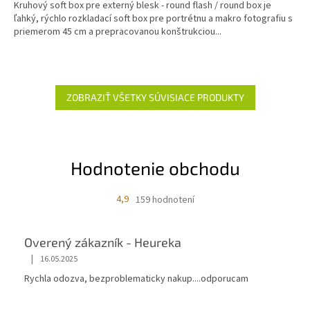
Kruhový soft box pre externý blesk - round flash / round box je
ľahký, rýchlo rozkladací soft box pre portrétnu a makro fotografiu s
priemerom 45 cm a prepracovanou konštrukciou...
ZOBRAZIŤ VŠETKY SÚVISIACE PRODUKTY
Hodnotenie obchodu
4,9
159 hodnotení
Overený zákazník - Heureka
|
16.05.2025
Rychla odozva, bezproblematicky nakup....odporucam