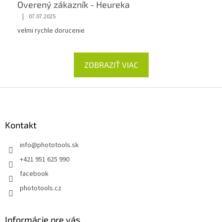
Overený zákazník - Heureka
|
07.07.2025
velmi rychle dorucenie
ZOBRAZIŤ VIAC
Z
á
p
ä
Kontakt
t
info
@
phototools.sk
i
e
+421 951 625 990
facebook
phototools.cz
Informácie pre vás