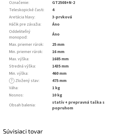
Označenie
:
GT2508+N-2
Teleskopické časti
:
4
Aretácia hlavy
:
3-prvková
Háčik pre závažia
:
Áno
Oddeliteľný
Áno
monopod
:
Max. priemer rúrok
:
25 mm
Min. priemer rúrok
:
16 mm
Max. výška
:
1685 mm
Stredná výška
:
1435 mm
Min. výška
:
460 mm
?
Zložený stav
:
475 mm
Váha
:
1 kg
Nosnos
:
10 kg
statív + prepravná taška s
Obsah balenia
:
popruhom
Súvisiaci tovar