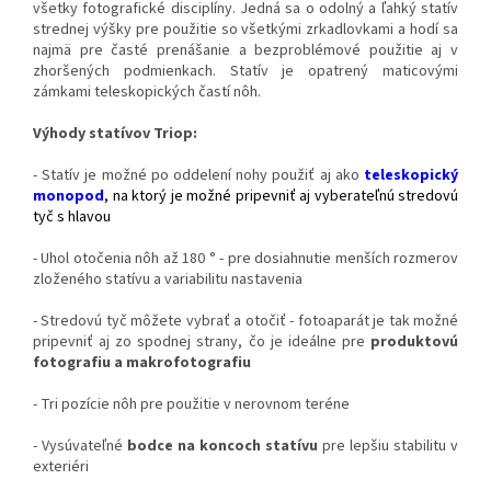
všetky fotografické disciplíny. Jedná sa o odolný a ľahký statív
strednej výšky pre použitie so všetkými zrkadlovkami a hodí sa
najmä pre časté prenášanie a bezproblémové použitie aj v
zhoršených podmienkach. Statív je opatrený maticovými
zámkami teleskopických častí nôh.
Výhody statívov Triop:
- Statív je možné po oddelení nohy použiť aj ako
teleskopický
monopod
, na ktorý je možné pripevniť aj vyberateľnú stredovú
tyč s hlavou
- Uhol otočenia nôh až 180 ° - pre dosiahnutie menších rozmerov
zloženého statívu a variabilitu nastavenia
- Stredovú tyč môžete vybrať a otočiť - fotoaparát je tak možné
pripevniť aj zo spodnej strany, čo je ideálne pre
produktovú
fotografiu a makrofotografiu
- Tri pozície nôh pre použitie v nerovnom teréne
- Vysúvateľné
bodce na koncoch statívu
pre lepšiu stabilitu v
exteriéri