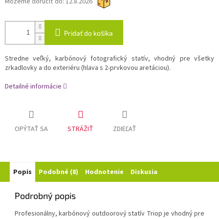
Môžeme doručiť do:
12.8.2026
Pridať do košíka
Stredne veľký, karbónový fotografický statív, vhodný pre všetky
zrkadlovky a do exteriéru (hlava s 2-prvkovou aretáciou).
Detailné informácie
OPÝTAŤ SA
STRÁŽIŤ
ZDIEĽAŤ
Popis
Podobné (8)
Hodnotenie
Diskusia
Podrobný popis
Profesionálny, karbónový outdoorový statív Triop je vhodný pre