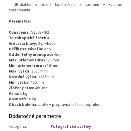
- Ultraľahká a pevná konštrukcia z karbónu + kvalitné
spracovanie
Parametre:
Označenie:
G2508+N-2
Teleskopické časti:
4
Aretácia hlavy:
3-prvková
Háčik pre závažia:
Áno
Oddeliteľný monopod:
Áno
Max. priemer rúrok:
25 mm
Min. priemer rúrok:
16 mm
Max. výška:
1685 mm
Stredná výška:
1435 mm
Min. výška:
460 mm
Zložený stav:
460 mm
Váha:
1 kg
Nosnosť:
10 kg
Obsah balenia:
statív + prepravná taška s popruhom
Dodatočné parametre
Kategória
:
Fotografické statívy