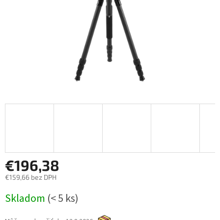
€196,38
€159,66 bez DPH
Jednotková
Skladom
(< 5 ks)
cena: