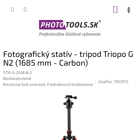
Prejsť
NÁKUP
na
obsah
KOŠÍK
Fotografický statív - tripod Triopo G
N2 (1685 mm - Carbon)
STA-G-2508-N-2
Priemerné
Neohodnotené
Značka:
TRIOPO
hodnotenie
Recenzie boli overené.
Podrobnosti hodnotenia
produktu
je
0,0
z
5
hviezdičiek.