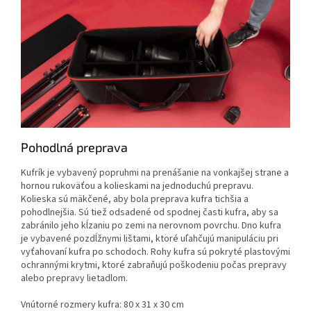
Pohodlná preprava
Kufrík je vybavený popruhmi na prenášanie na vonkajšej strane a
hornou rukoväťou a kolieskami na jednoduchú prepravu.
Kolieska sú mäkčené, aby bola preprava kufra tichšia a
pohodlnejšia. Sú tiež odsadené od spodnej časti kufra, aby sa
zabránilo jeho kĺzaniu po zemi na nerovnom povrchu. Dno kufra
je vybavené pozdĺžnymi lištami, ktoré uľahčujú manipuláciu pri
vyťahovaní kufra po schodoch. Rohy kufra sú pokryté plastovými
ochrannými krytmi, ktoré zabraňujú poškodeniu počas prepravy
alebo prepravy lietadlom.
Vnútorné rozmery kufra: 80 x 31 x 30 cm