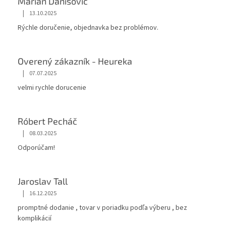
Marian Danisovic
|
13.10.2025
Rýchle doručenie, objednavka bez problémov.
Overený zákazník - Heureka
|
07.07.2025
velmi rychle dorucenie
Róbert Pecháč
|
08.03.2025
Odporúčam!
Jaroslav Tall
|
16.12.2025
promptné dodanie , tovar v poriadku podľa výberu , bez
komplikácií