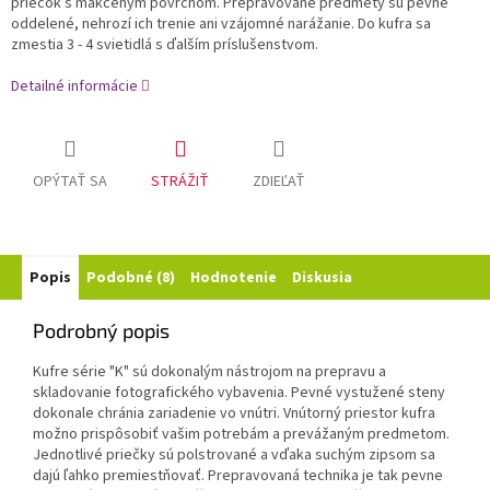
priečok s mäkčeným povrchom. Prepravované predmety sú pevne
oddelené, nehrozí ich trenie ani vzájomné narážanie. Do kufra sa
zmestia 3 - 4 svietidlá s ďalším príslušenstvom.
Detailné informácie
OPÝTAŤ SA
STRÁŽIŤ
ZDIEĽAŤ
Popis
Podobné (8)
Hodnotenie
Diskusia
Podrobný popis
Kufre série "K" sú dokonalým nástrojom na prepravu a
skladovanie fotografického vybavenia. Pevné vystužené steny
dokonale chránia zariadenie vo vnútri. Vnútorný priestor kufra
možno prispôsobiť vašim potrebám a prevážaným predmetom.
Jednotlivé priečky sú polstrované a vďaka suchým zipsom sa
dajú ľahko premiestňovať. Prepravovaná technika je tak pevne