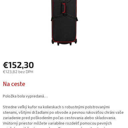
€152,30
€123,82 bez DPH
Jednotková
Na ceste
cena:
Položka bola vypredaná…
Stredne veľký kufor na kolieskach s robustnými polstrovanými
stenami, všitými držadlami po obvode a pevnou rukoväťou chráni vaše
zariadenie pred poškodením počas cestovania alebo skladovania.
Vnútorný priestor môžete variabilne rozdeliť pomocou pevných