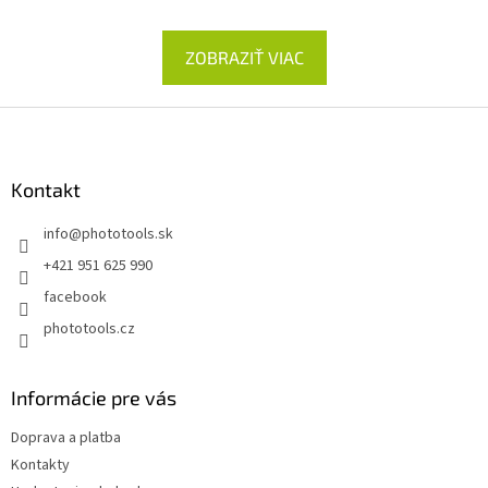
ZOBRAZIŤ VIAC
Z
á
p
ä
Kontakt
t
info
@
phototools.sk
i
e
+421 951 625 990
facebook
phototools.cz
Informácie pre vás
Doprava a platba
Kontakty