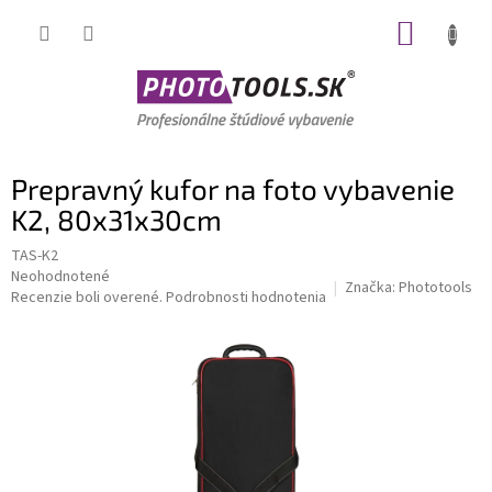
Prejsť
NÁKUP
na
obsah
KOŠÍK
Prepravný kufor na foto vybavenie
K2, 80x31x30cm
TAS-K2
Priemerné
Neohodnotené
Značka:
Phototools
hodnotenie
Recenzie boli overené.
Podrobnosti hodnotenia
produktu
je
0,0
z
5
hviezdičiek.