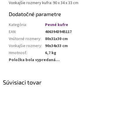
Vonkajšie rozmery kufra: 90 x 34 x 33 cm
Dodatočné parametre
Kategória
:
Pevné kufre
EAN
:
4063943945117
Vnútorné rozmery
:
80x31x30 cm
Vonkajšie rozmery
:
90x34x33 cm
Hmotnosť
:
6,7 kg
Položka bola vypredaná…
Súvisiaci tovar