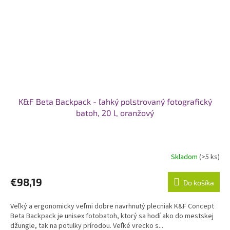
K&F Beta Backpack - ľahký polstrovaný fotografický
batoh, 20 l, oranžový
Skladom
(>5 ks)
€98,19
Do košíka
Veľký a ergonomicky veľmi dobre navrhnutý plecniak K&F Concept
Beta Backpack je unisex fotobatoh, ktorý sa hodí ako do mestskej
džungle, tak na potulky prírodou. Veľké vrecko s...