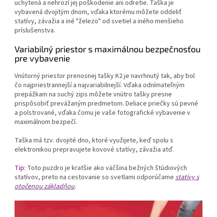
uchytená a nehrozí jej poškodenie ani odretie. Taška je
vybavená dvojitým dnom, vďaka ktorému môžete oddeliť
statívy, závažia a iné "železo" od svetiel a iného menšieho
príslušenstva.
Variabilný priestor s maximálnou bezpečnosťou
pre vybavenie
Vnútorný priestor prenosnej tašky K2 je navrhnutý tak, aby bol
čo najpriestrannejší a najvariabilnejší. Vďaka odnímateľným
prepážkam na suchý zips môžete vnútro tašky presne
prispôsobiť prevážaným predmetom. Deliace priečky sú pevné
a polstrované, vďaka čomu je vaše fotografické vybavenie v
maximálnom bezpečí.
Taška má tzv. dvojité dno, ktoré využijete, keď spolu s
elektronikou prepravujete kovové statívy, závažia atď.
Tip:
Toto puzdro je kratšie ako väčšina bežných štúdiových
statívov, preto na cestovanie so svetlami odporúčame
statívy s
otočenou základňou
.