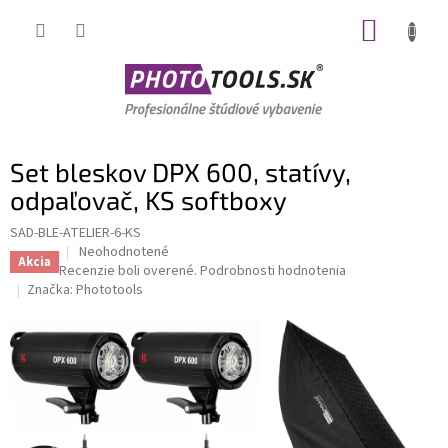
Prejsť
NÁKUP
na
obsah
KOŠÍK
Set bleskov DPX 600, statívy,
odpaľovač, KS softboxy
SAD-BLE-ATELIER-6-KS
Priemerné
Neohodnotené
Akcia
hodnotenie
Recenzie boli overené.
Podrobnosti hodnotenia
produktu
Značka:
Phototools
je
0,0
z
5
hviezdičiek.