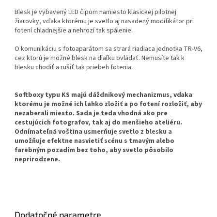
Blesk je vybavený LED čipom namiesto klasickej pilotnej
žiarovky, vďaka ktorému je svetlo aj nasadený modifikátor pri
fotení chladnejšie a nehrozí tak spálenie.
O komunikáciu s fotoaparátom sa strará riadiaca jednotka TR-V6,
cez ktorú je možné blesk na diaľku ovládať. Nemusíte tak k
blesku chodiť a rušiť tak priebeh fotenia.
Softboxy typu KS majú dáždnikový mechanizmus, vďaka
ktorému je možné ich ľahko zložiť a po fotení rozložiť, aby
nezaberali miesto. Sada je teda vhodná ako pre
cestujúcich fotografov, tak aj do menšieho ateliéru.
Odnímateľná voština usmerňuje svetlo z blesku a
umožňuje efektne nasvietiť scénu s tmavým alebo
farebným pozadím bez toho, aby svetlo pôsobilo
neprirodzene.
Dodatočné parametre