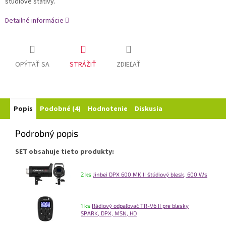
štúdiové statívy.
Detailné informácie
OPÝTAŤ SA
STRÁŽIŤ
ZDIEĽAŤ
Popis
Podobné (4)
Hodnotenie
Diskusia
Podrobný popis
SET obsahuje tieto produkty:
2 ks
Jinbei DPX 600 MK II štúdiový blesk, 600 Ws
1 ks
Rádiový odpaľovač TR-V6 II pre blesky
SPARK, DPX, MSN, HD