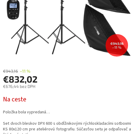
€943,16
–11 %
€943,16
–11 %
€832,02
€676,44 bez DPH
Jednotková
Na ceste
cena:
Položka bola vypredaná…
Set dvoch bleskov DPX 600 s
obdĺžnikovými rýchloskladacími sotboxmi
KS
80x120 cm pre ateliérovú fotografiu.
Súčasťou setu je odpaľovač a