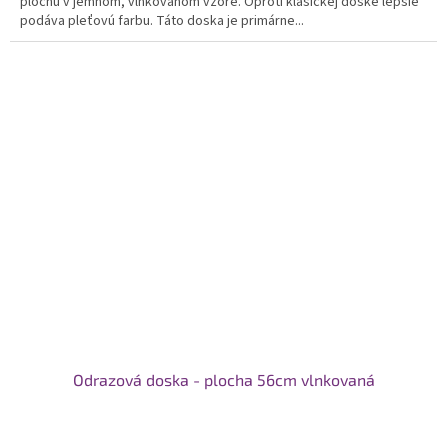
plochu v jemnom, vlnkovanom vzore. Oproti klasickej doske lepšie
podáva pleťovú farbu. Táto doska je primárne...
Odrazová doska - plocha 56cm vlnkovaná