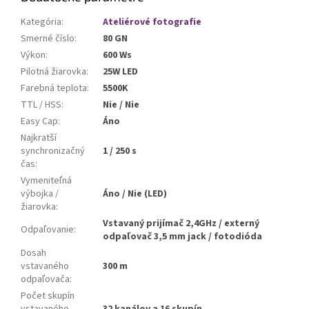
Kategória
:
Ateliérové fotografie
Smerné číslo
:
80 GN
Výkon
:
600 Ws
Pilotná žiarovka
:
25W LED
Farebná teplota
:
5500K
TTL / HSS
:
Nie / Nie
Easy Cap
:
Áno
Najkratší
synchronizačný
1 / 250 s
čas
:
Vymeniteľná
výbojka /
Áno / Nie (LED)
žiarovka
:
Vstavaný prijímač 2,4GHz / externý
Odpaľovanie
:
odpaľovač 3,5 mm jack / fotodióda
Dosah
vstavaného
300 m
odpaľovača
:
Počet skupín
vstavaného
32 kanálov a 16 skupín