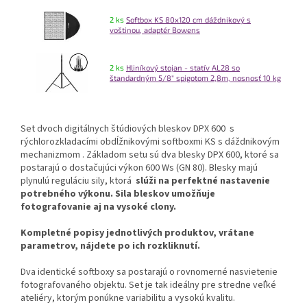
2 ks
Softbox KS 80x120 cm dáždnikový s
voštinou, adaptér Bowens
2 ks
Hliníkový stojan - statív AL28 so
štandardným 5/8" spigotom 2,8m, nosnosť 10 kg
Set dvoch digitálnych štúdiových bleskov DPX 600
s
rýchlorozkladacími obdĺžnikovými softboxmi KS s dáždnikovým
mechanizmom
. Základom setu sú dva blesky DPX 600, ktoré sa
postarajú o dostačujúci výkon 600 Ws (GN 80). Blesky majú
plynulú reguláciu sily, ktorá
slúži na perfektné nastavenie
potrebného výkonu.
Sila bleskov umožňuje
fotografovanie aj na vysoké clony.
Kompletné popisy jednotlivých produktov, vrátane
parametrov, nájdete po ich rozkliknutí.
Dva identické softboxy sa postarajú o rovnomerné nasvietenie
fotografovaného objektu. Set je tak ideálny pre stredne veľké
ateliéry, ktorým ponúkne variabilitu a vysokú kvalitu.