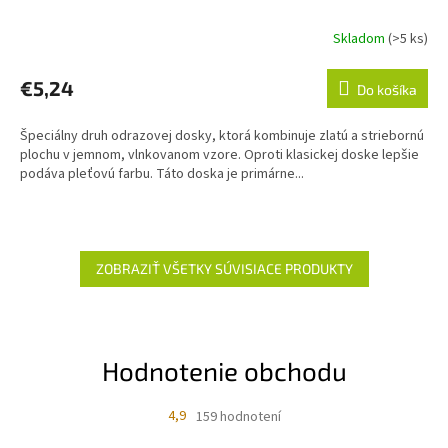
Skladom
(>5 ks)
€5,24
Do košíka
Špeciálny druh odrazovej dosky, ktorá kombinuje zlatú a striebornú
plochu v jemnom, vlnkovanom vzore. Oproti klasickej doske lepšie
podáva pleťovú farbu. Táto doska je primárne...
ZOBRAZIŤ VŠETKY SÚVISIACE PRODUKTY
Hodnotenie obchodu
4,9
159 hodnotení