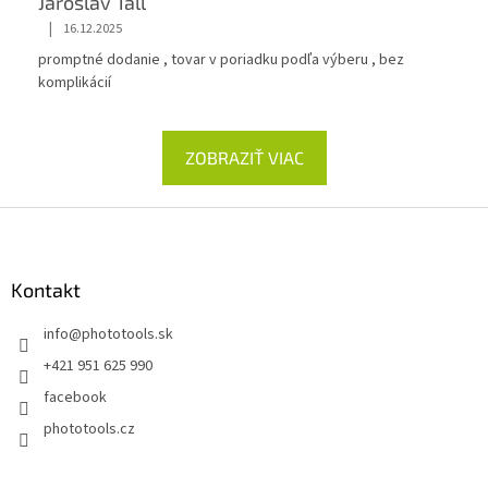
Jaroslav Tall
|
16.12.2025
promptné dodanie , tovar v poriadku podľa výberu , bez
komplikácií
ZOBRAZIŤ VIAC
Z
á
p
ä
Kontakt
t
info
@
phototools.sk
i
e
+421 951 625 990
facebook
phototools.cz