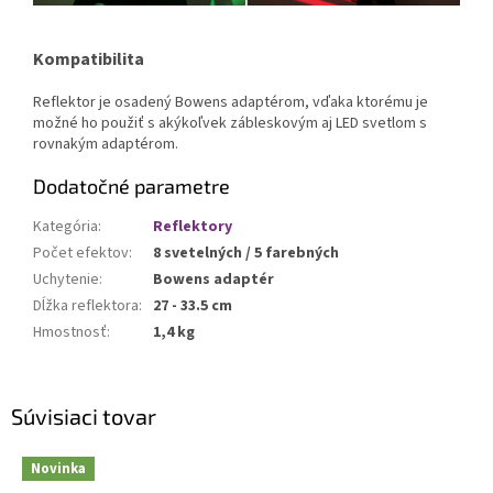
Kompatibilita
Reflektor je osadený Bowens adaptérom, vďaka ktorému je
možné ho použiť s akýkoľvek zábleskovým aj LED svetlom s
rovnakým adaptérom.
Dodatočné parametre
Kategória
:
Reflektory
Počet efektov
:
8 svetelných / 5 farebných
Uchytenie
:
Bowens adaptér
Dĺžka reflektora
:
27 - 33.5 cm
Hmostnosť
:
1,4 kg
Súvisiaci tovar
Novinka