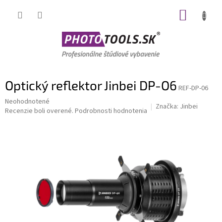
Prejsť
NÁKUP
na
obsah
KOŠÍK
Optický reflektor Jinbei DP-O6
REF-DP-06
Priemerné
Neohodnotené
Značka:
Jinbei
hodnotenie
Recenzie boli overené.
Podrobnosti hodnotenia
produktu
je
0,0
z
5
hviezdičiek.