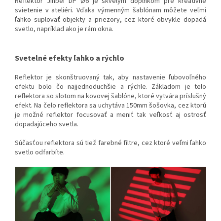
Reflektor Jinbei DP Ø6 je skvelým doplnkom pre kreatívne
svietenie v ateliéri.
Vďaka výmenným šablónam môžete veľmi
ľahko suplovať objekty a priezory, cez ktoré obvykle dopadá
svetlo, napríklad ako je rám okna.
Svetelné efekty ľahko a rýchlo
Reflektor je skonštruovaný tak, aby nastavenie ľubovoľného
efektu bolo čo najjednoduchšie a rýchle.
Základom je telo
reflektora so slotom na kovovej šablóne, ktoré vytvára príslušný
efekt.
Na čelo reflektora sa uchytáva 150mm šošovka, cez ktorú
je možné reflektor focusovať a meniť tak veľkosť aj ostrosť
dopadajúceho svetla.
Súčasťou reflektora sú tiež farebné filtre, cez ktoré veľmi ľahko
svetlo odfarbíte.