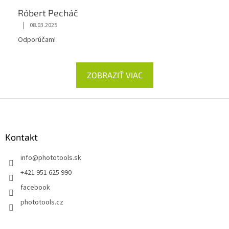
Róbert Pecháč
|
08.03.2025
Odporúčam!
ZOBRAZIŤ VIAC
Z
á
p
ä
Kontakt
t
info
@
phototools.sk
i
e
+421 951 625 990
facebook
phototools.cz