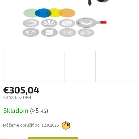
€305,04
€248 bez DPH
Jednotková
Skladom
(>5 ks)
cena:
Môžeme doručiť do:
12.8.2026