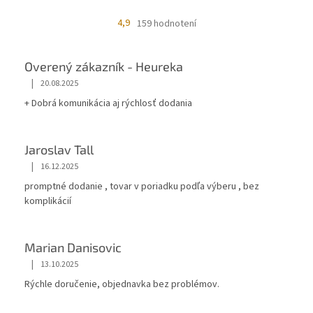
4,9
159 hodnotení
Overený zákazník - Heureka
|
20.08.2025
+ Dobrá komunikácia aj rýchlosť dodania
Jaroslav Tall
|
16.12.2025
promptné dodanie , tovar v poriadku podľa výberu , bez
komplikácií
Marian Danisovic
|
13.10.2025
Rýchle doručenie, objednavka bez problémov.