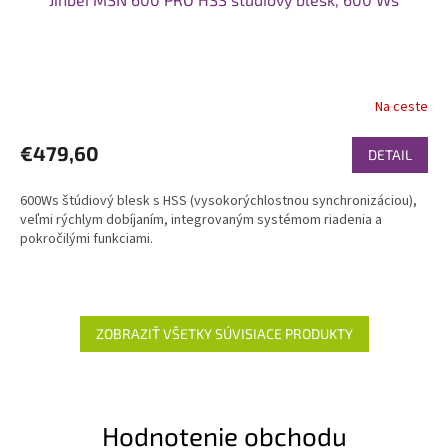
Na ceste
€479,60
DETAIL
600Ws štúdiový blesk s HSS (vysokorýchlostnou synchronizáciou),
veľmi rýchlym dobíjaním, integrovaným systémom riadenia a
pokročilými funkciami.
ZOBRAZIŤ VŠETKY SÚVISIACE PRODUKTY
Hodnotenie obchodu