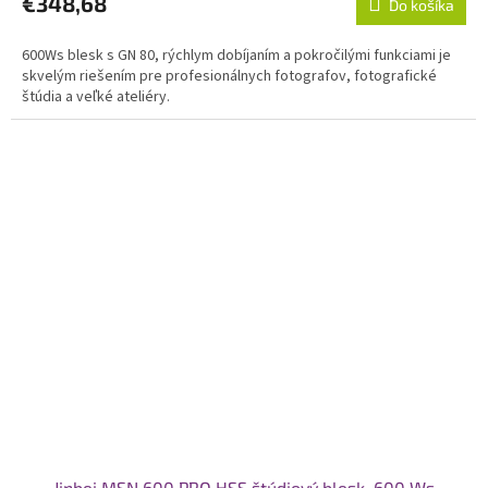
€348,68
Do košíka
600Ws blesk s GN 80, rýchlym dobíjaním a pokročilými funkciami je
skvelým riešením pre profesionálnych fotografov, fotografické
štúdia a veľké ateliéry.
Jinbei MSN 600 PRO HSS štúdiový blesk, 600 Ws