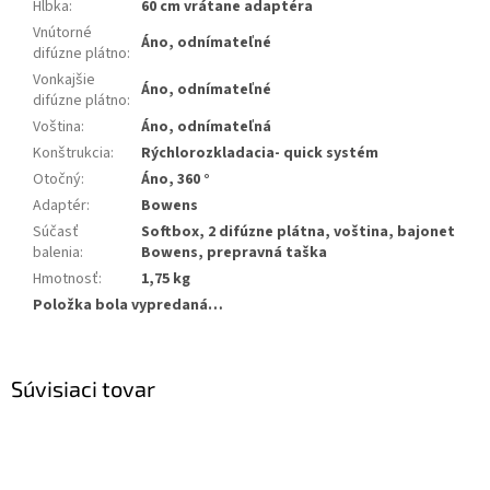
Hĺbka
:
60 cm vrátane adaptéra
Vnútorné
Áno, odnímateľné
difúzne plátno
:
Vonkajšie
Áno, odnímateľné
difúzne plátno
:
Voština
:
Áno, odnímateľná
Konštrukcia
:
Rýchlorozkladacia- quick systém
Otočný
:
Áno, 360 °
Adaptér
:
Bowens
Súčasť
Softbox, 2 difúzne plátna, voština, bajonet
balenia
:
Bowens, prepravná taška
Hmotnosť
:
1,75 kg
Položka bola vypredaná…
Súvisiaci tovar