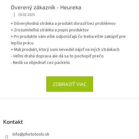
Overený zákazník - Heureka
|
19.02.2025
+ Dôveryhodná stránka a produkt dorazil bez problémov
+ Zrozumiteľná stránka a popis produktov
+ Pri produkte vám ešle odporúčajú čo treba ešte zakúpiť pre
lepšiu prácu
+ Mali produkt, ktorý som nevedel nájsť na iných stránkach
- Veľmi drahá doprava ale dá sa to pochopiť prečo
- Nedá sa objednať cez packetu
ZOBRAZIŤ VIAC
Z
á
p
ä
Kontakt
t
info
@
phototools.sk
i