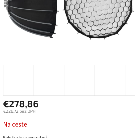
€278,86
€226,72 bez DPH
Jednotková
Na ceste
cena:
Položka bola vypredaná…