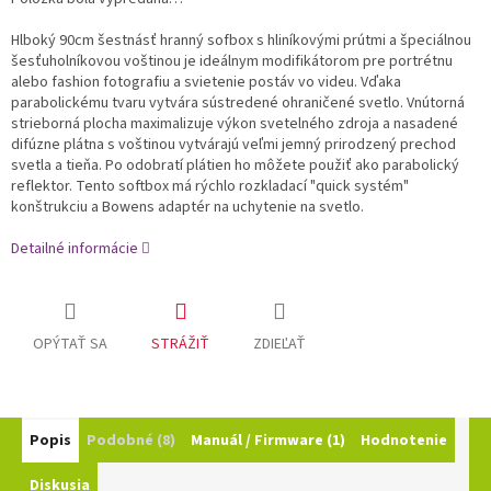
Hlboký 90cm šestnásť hranný sofbox s hliníkovými prútmi a špeciálnou
šesťuholníkovou voštinou je ideálnym modifikátorom pre portrétnu
alebo fashion fotografiu a svietenie postáv vo videu. Vďaka
parabolickému tvaru vytvára sústredené ohraničené svetlo. Vnútorná
strieborná plocha maximalizuje výkon svetelného zdroja a nasadené
difúzne plátna s voštinou vytvárajú veľmi jemný prirodzený prechod
svetla a tieňa. Po odobratí plátien ho môžete použiť ako parabolický
reflektor. Tento softbox má rýchlo rozkladací "quick systém"
konštrukciu a Bowens adaptér na uchytenie na svetlo.
Detailné informácie
OPÝTAŤ SA
STRÁŽIŤ
ZDIEĽAŤ
Popis
Podobné (8)
Manuál / Firmware (1)
Hodnotenie
Diskusia