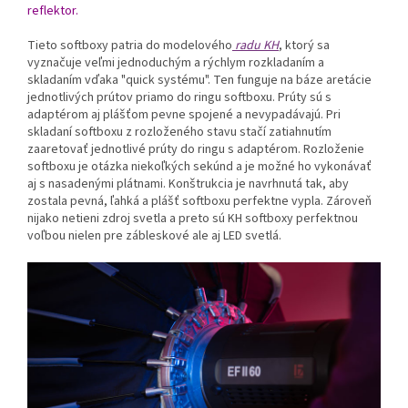
reflektor.
Tieto softboxy patria do modelového
radu KH
, ktorý sa
vyznačuje veľmi jednoduchým a rýchlym rozkladaním a
skladaním vďaka "quick systému". Ten funguje na báze aretácie
jednotlivých prútov priamo do ringu softboxu. Prúty sú s
adaptérom aj plášťom pevne spojené a nevypadávajú. Pri
skladaní softboxu z rozloženého stavu stačí zatiahnutím
zaaretovať jednotlivé prúty do ringu s adaptérom. Rozloženie
softboxu je otázka niekoľkých sekúnd a je možné ho vykonávať
aj s nasadenými plátnami. Konštrukcia je navrhnutá tak, aby
zostala pevná, ľahká a plášť softboxu perfektne vypla. Zároveň
nijako netieni zdroj svetla a preto sú KH softboxy perfektnou
voľbou nielen pre zábleskové ale aj LED svetlá.