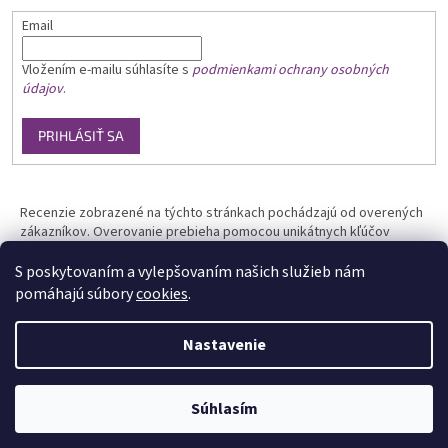
Email
Vložením e-mailu
súhlasíte s
podmienkami ochrany osobných
údajov
.
PRIHLÁSIŤ SA
Recenzie zobrazené na týchto stránkach pochádzajú od overených
zákazníkov. Overovanie prebieha pomocou unikátnych kľúčov
generovaných na základe údajov z uskutočnenej objednávky.
S poskytovaním a vylepšovaním našich služieb nám
pomáhajú súbory
cookies
.
Nastavenie
Vytvoril Shoptet
Súhlasím
Copyright 2026
Phototools.sk
. Všetky práva vyhradené.