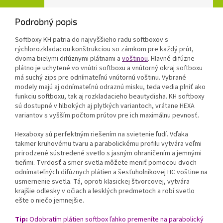
Podrobný popis
Softboxy KH patria do najvyššieho radu softboxov s
rýchlorozkladacou konštrukciou so zámkom pre každý prút,
dvoma bielymi difúznymi plátnami a
voštinou
. Hlavné difúzne
plátno je uchytené vo vnútri softboxu a vnútorný okraj softboxu
má suchý zips pre odnímateľnú vnútornú voštinu. Vybrané
modely majú aj odnímateľnú odraznú misku, teda vedia plniť ako
funkciu softboxu, tak aj rozkladacieho beautydisha. KH softboxy
sú dostupné v hlbokých aj plytkých variantoch, vrátane HEXA
variantov s vyšším počtom prútov pre ich maximálnu pevnosť.
Hexaboxy sú perfektným riešením na svietenie ľudí. Vďaka
takmer kruhovému tvaru a parabolickému profilu vytvára veľmi
prirodzené sústredené svetlo s jasným ohraničením a jemnými
tieňmi. Tvrdosť a smer svetla môžete meniť pomocou dvoch
odnímateľných difúznych plátien a šesťuholníkovej HC voštine na
usmernenie svetla. Tá, oproti klasickej štvorcovej, vytvára
krajšie odlesky v očiach a lesklých predmetoch a robí svetlo
ešte o niečo jemnejšie.
Tip:
Odobratím plátien softbox ľahko premeníte na parabolický