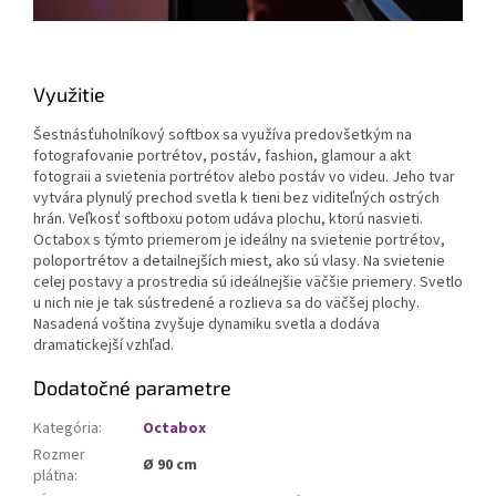
Využitie
Šestnásťuholníkový softbox sa využíva predovšetkým na
fotografovanie portrétov, postáv, fashion, glamour a akt
fotograii a svietenia portrétov alebo postáv vo videu. Jeho tvar
vytvára plynulý prechod svetla k tieni bez viditeľných ostrých
hrán. Veľkosť softboxu potom udáva plochu, ktorú nasvieti.
Octabox s týmto priemerom je ideálny na svietenie portrétov,
poloportrétov a detailnejších miest, ako sú vlasy. Na svietenie
celej postavy a prostredia sú ideálnejšie väčšie priemery. Svetlo
u nich nie je tak sústredené a rozlieva sa do väčšej plochy.
Nasadená voština zvyšuje dynamiku svetla a dodáva
dramatickejší vzhľad.
Dodatočné parametre
Kategória
:
Octabox
Rozmer
Ø 90 cm
plátna
: