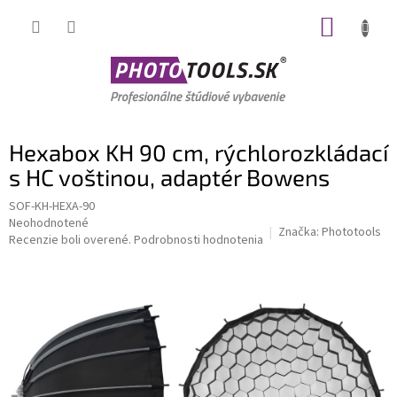
Prejsť
NÁKUP
na
obsah
KOŠÍK
Hexabox KH 90 cm, rýchlorozkládací
s HC voštinou, adaptér Bowens
SOF-KH-HEXA-90
Priemerné
Neohodnotené
Značka:
Phototools
hodnotenie
Recenzie boli overené.
Podrobnosti hodnotenia
produktu
je
0,0
z
5
hviezdičiek.