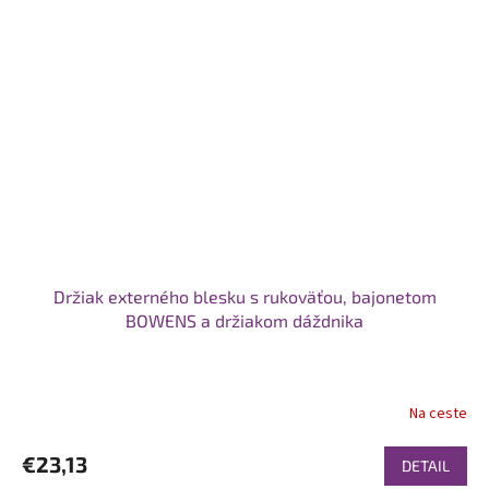
Držiak externého blesku s rukoväťou, bajonetom
BOWENS a držiakom dáždnika
Na ceste
€23,13
DETAIL