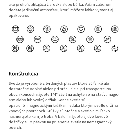
ako je oheň, blikajúca žiarovka alebo búrka.
Vašim záberom
dodáte jedinečnú atmosféru, ktorú môžete ľahko vytvoriť aj
opakovane.
Konštrukcia
Svetlo je vyrobené z tvrdených plastov ktoré sú ľahké ale
dostatočné odolné nielen pri práci, ale aj pri transporte.
Na
oboch koncoch nájdete 1/4” závit na uchytenie na statív, magic-
arm alebo ľubovoľný držiak.
Konce svetla sú
opatrené
magnetickými krúžkami vďaka ktorým svetlo drží na
kovových povrchoch.
Krúžky sú otočné a svetlo nimi ľahko
nasmerujete kam je treba.
V balení nájdete aj dve kovové
doštičky s 3M páskou na prilepenie svetla na nemagnetický
povrch.