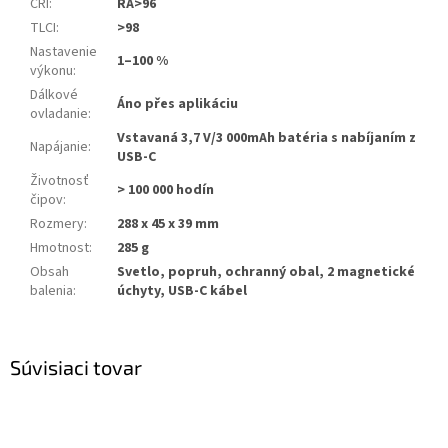
CRI
:
RA>96
TLCI
:
>98
Nastavenie
1–100 %
výkonu
:
Dálkové
Áno přes aplikáciu
ovladanie
:
Vstavaná 3,7 V/3 000mAh batéria s nabíjaním z
Napájanie
:
USB-C
Životnosť
> 100 000 hodín
čipov
:
Rozmery
:
288 x 45 x 39 mm
Hmotnost
:
285 g
Obsah
Svetlo, popruh, ochranný obal, 2 magnetické
balenia
:
úchyty, USB-C kábel
Súvisiaci tovar