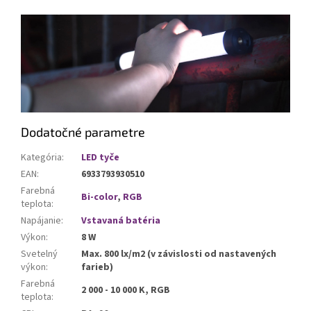
Dodatočné parametre
Kategória
:
LED tyče
EAN
:
6933793930510
Farebná
Bi-color
,
RGB
teplota
:
Napájanie
:
Vstavaná batéria
Výkon
:
8 W
Svetelný
Max. 800 lx/m2 (v závislosti od nastavených
výkon
:
farieb)
Farebná
2 000 - 10 000 K, RGB
teplota
: