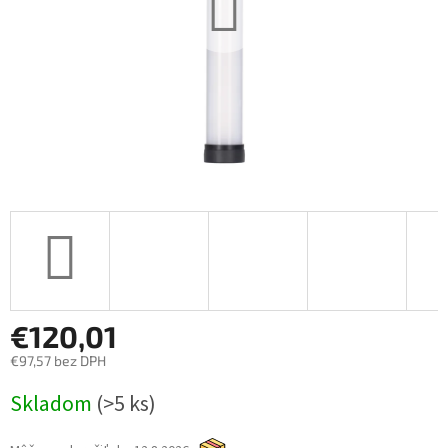
€120,01
€97,57 bez DPH
Jednotková
Skladom
(>5 ks)
cena: