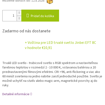
Môžeme doručiť do:
12.8.2026
Pridať do košíka
Zadarmo od nás dostanete
+ Voština pre LED trvalé svetlo Jinbei EFT 8C
v hodnote €10,91
Trvalé LED svetlo - trubicové svetlo s RGB spektrom a nastaviteľnou
farebnou teplotou v rozmedzí 2 - 10 000 K, vstavanou batériou a 20
prednastavenými filmovými efektmi.
CRI >96, anti-flickering a viac ako
60 minút svietenia na jedno nabitie zaistí jednoduché použitie.
Svetlo je
možné uchytiť na statív alebo magic-arm, magnetické povrchy aj do
ruky.
Detailné informácie