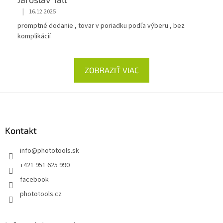
|
16.12.2025
promptné dodanie , tovar v poriadku podľa výberu , bez
komplikácií
ZOBRAZIŤ VIAC
Z
á
p
ä
Kontakt
t
info
@
phototools.sk
i
e
+421 951 625 990
facebook
phototools.cz