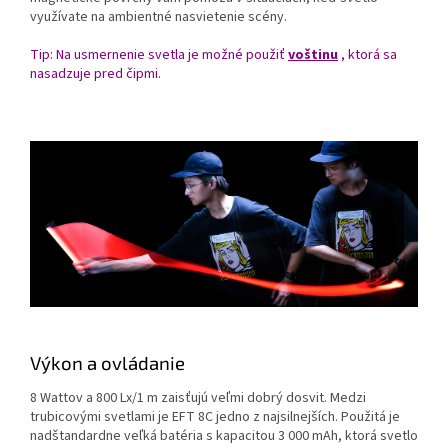
využívate na ambientné nasvietenie scény.
Tip: Na usmernenie svetla je možné použiť
voštinu
, ktorá sa
nasadzuje pred čipmi.
Výkon a ovládanie
8 Wattov a 800 Lx/1 m zaisťujú veľmi dobrý dosvit.
Medzi
trubicovými svetlami je EFT 8C jedno z najsilnejších.
Použitá je
nadštandardne veľká batéria s kapacitou 3 000 mAh, ktorá svetlo