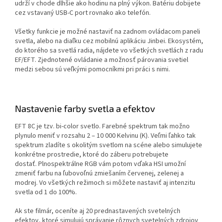
udrží v chode dlhšie ako hodinu na plný výkon.
Batériu dobijete
cez vstavaný USB-C port rovnako ako telefón.
Všetky funkcie je možné nastaviť na zadnom ovládacom paneli
svetla, alebo na diaľku cez mobilnú aplikáciu Jinbei.
Ekosystém,
do ktorého sa svetlá radia, nájdete vo všetkých svetlách z radu
EF/EFT.
Zjednotené ovládanie a možnosť párovania svetiel
medzi sebou sú veľkými pomocníkmi pri práci s nimi.
Nastavenie farby svetla a efektov
EFT 8C je tzv. bi-color svetlo.
Farebné spektrum tak možno
plynulo meniť v rozsahu 2 – 10 000 Kelvinu (K).
Veľmi ľahko tak
spektrum zladíte s okolitým svetlom na scéne alebo simulujete
konkrétne prostredie, ktoré do záberu potrebujete
dostať.
Plnospektrálne RGB vám potom vďaka HSI umožní
zmeniť farbu na ľubovoľnú zmiešaním červenej, zelenej a
modrej.
Vo všetkých režimoch si môžete nastaviť aj intenzitu
svetla od 1 do 100%.
Ak ste filmár, oceníte aj 20 prednastavených svetelných
efektov, ktoré simulujú správanie rôznych svetelných zdrojov