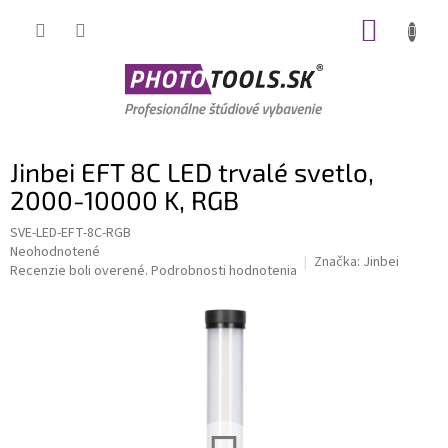
Prejsť
NÁKUP
na
obsah
KOŠÍK
Jinbei EFT 8C LED trvalé svetlo,
2000-10000 K, RGB
SVE-LED-EFT-8C-RGB
Priemerné
Neohodnotené
Značka:
Jinbei
hodnotenie
Recenzie boli overené.
Podrobnosti hodnotenia
produktu
je
0,0
z
5
hviezdičiek.