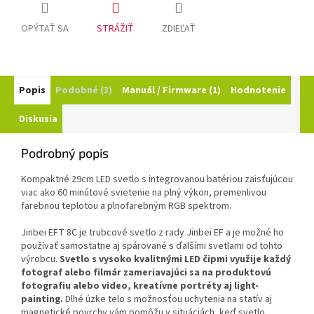
OPÝTAŤ SA
STRÁŽIŤ
ZDIEĽAŤ
Popis
Podobné (3)
Manuál / Firmware (1)
Hodnotenie
Diskusia
Podrobný popis
Kompaktné 29cm LED svetlo s integrovanou batériou zaisťujúcou
viac ako 60 minútové svietenie na plný výkon, premenlivou
farebnou teplotou a plnofarebným RGB spektrom.
Jinbei EFT 8C je trubcové svetlo z rady Jinbei EF a je možné ho
používať samostatne aj spárované s ďalšími svetlami od tohto
výrobcu.
Svetlo s vysoko kvalitnými LED čipmi využije každý
fotograf alebo filmár zameriavajúci sa na produktovú
fotografiu alebo video, kreatívne portréty aj light-
painting.
Dlhé úzke telo s možnosťou uchytenia na statív aj
magnetické povrchy vám pomôžu v situáciách, keď svetlo