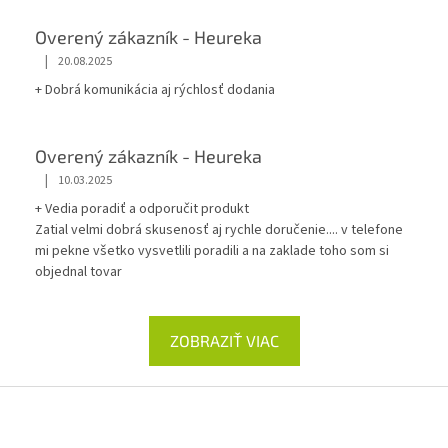
Overený zákazník - Heureka
|
20.08.2025
+ Dobrá komunikácia aj rýchlosť dodania
Overený zákazník - Heureka
|
10.03.2025
+ Vedia poradiť a odporučit produkt
Zatial velmi dobrá skusenosť aj rychle doručenie.... v telefone
mi pekne všetko vysvetlili poradili a na zaklade toho som si
objednal tovar
ZOBRAZIŤ VIAC
Z
á
p