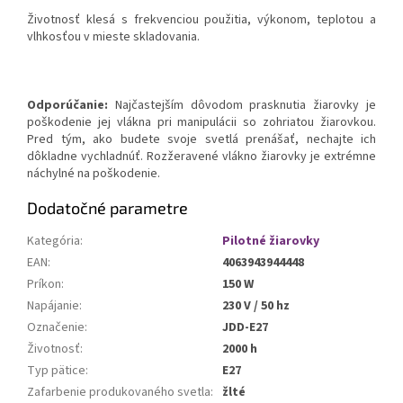
Životnosť klesá s frekvenciou použitia, výkonom, teplotou a
vlhkosťou v mieste skladovania.
Odporúčanie:
Najčastejším dôvodom prasknutia žiarovky je
poškodenie jej vlákna pri manipulácii so zohriatou žiarovkou.
Pred tým, ako budete svoje svetlá prenášať, nechajte ich
dôkladne vychladnúť. Rozžeravené vlákno žiarovky je extrémne
náchylné na poškodenie.
Dodatočné parametre
Kategória
:
Pilotné žiarovky
EAN
:
4063943944448
Príkon
:
150 W
Napájanie
:
230 V / 50 hz
Označenie
:
JDD-E27
Životnosť
:
2000 h
Typ pätice
:
E27
Zafarbenie produkovaného svetla
:
žlté