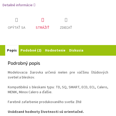
Detailné informácie
OPÝTAŤ SA
STRÁŽIŤ
ZDIEĽAŤ
Popis
Podobné (2)
Hodnotenie
Diskusia
Podrobný popis
Modelovacia žiarovka určená nielen pre väčšinu štúdiových
svetiel a bleskov.
Kompatibilná s bleskami typu: TD, SQ, SMART, ECD, ECL, Calero,
MENIK, Minox Calero a ďalšie.
Farebné zafarbenie produkovaného svetla: žlté
Uvádzané hodnoty životnosti sú orientačné.