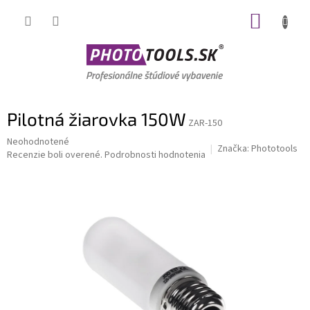
Prejsť
NÁKUP
na
obsah
KOŠÍK
Pilotná žiarovka 150W
ZAR-150
Priemerné
Neohodnotené
Značka:
Phototools
hodnotenie
Recenzie boli overené.
Podrobnosti hodnotenia
produktu
je
0,0
z
5
hviezdičiek.