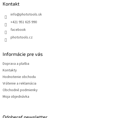
ä
Kontakt
t
info
@
phototools.sk
i
e
+421 951 625 990
facebook
phototools.cz
Informácie pre vás
Doprava a platba
Kontakty
Hodnotenie obchodu
Vrátenie a reklamácia
Obchodné podmienky
Moja objednávka
Odoberať newsletter