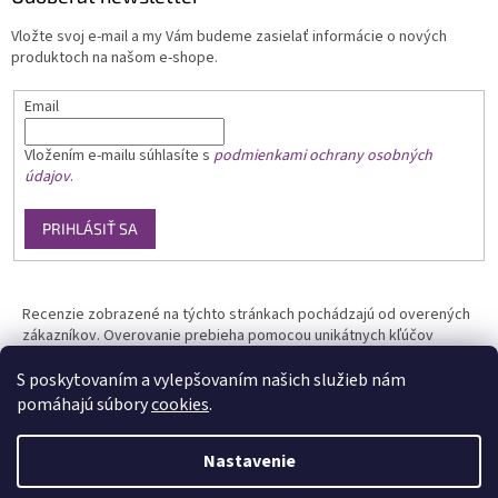
Vložte svoj e-mail a my Vám budeme zasielať informácie o nových
produktoch na našom e-shope.
Email
Vložením e-mailu
súhlasíte s
podmienkami ochrany osobných
údajov
.
PRIHLÁSIŤ SA
Recenzie zobrazené na týchto stránkach pochádzajú od overených
zákazníkov. Overovanie prebieha pomocou unikátnych kľúčov
generovaných na základe údajov z uskutočnenej objednávky.
S poskytovaním a vylepšovaním našich služieb nám
pomáhajú súbory
cookies
.
Nastavenie
Vytvoril Shoptet