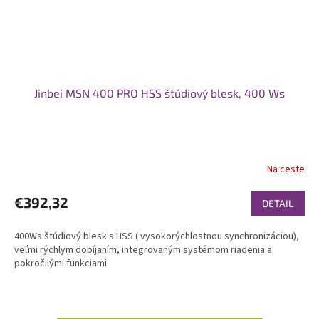
Jinbei MSN 400 PRO HSS štúdiový blesk, 400 Ws
Na ceste
€392,32
DETAIL
400Ws štúdiový blesk s HSS ( vysokorýchlostnou synchronizáciou),
veľmi rýchlym dobíjaním, integrovaným systémom riadenia a
pokročilými funkciami.