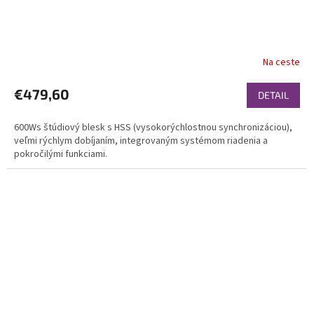
Na ceste
€479,60
DETAIL
600Ws štúdiový blesk s HSS (vysokorýchlostnou synchronizáciou),
veľmi rýchlym dobíjaním, integrovaným systémom riadenia a
pokročilými funkciami.