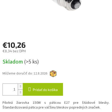
€10,26
€8,34 bez DPH
Jednotková
Skladom
(>5 ks)
cena:
Môžeme doručiť do:
12.8.2026
Pridať do košíka
Pilotná žiarovka 150W s päticou E27 pre štúdiové blesky.
Štandardizovaná pätica pre väčšinu bleskov popredných značiek.