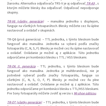
žiarovku. Alternatíva odpaľovača TRS-V je aj odpaľovač
TR-A9
, s
ktorým môžete blesky iba odpaľovať. Odpaľovač nepodporuje
skupiny.
TR-V6 (všetky generácie)
-
manuálna jednotka s displejom,
funguje na všetkých fotoaparátoch. Blesky môžete cez ňu úplne
nastavovať a ovládať v skupinách.
TR-Q6 (prvá generácia)
-
TTL jednotka, s týmto bleskom bude
fungovať ako manuálna. Jednotka sa vyberá podľa značky
fotoaparátu (C, N, S, F). Blesky je možné cez ňu úplne nastavovať
a ovládať. Ovládanie je možné aj z aplikácie. Túto jednotku
odporúčame pri kombinácii blesku s TTL / HSS bleskami.
TR-Q6 II. generácia
- TTL jednotka, s týmto bleskom bude
fungovať ako manuálna. Jednotka je multibrandová, nie je
potrebné vyberať podľa značky fotoaparátu, funguje so
všetkými (C, N, S, O, F, P). Blesky je možné cez ňu plne
nastavovať a ovládať. Ovládanie je možné aj z aplikácie. Túto
jednotku odporúčame pri kombinácii blesku s TTL/HSS bleskami.
Pre Sony fotoaparáty môžete zvoliť aj verziu s
Mi-shoe päticou
.
TR-Q7 (všetky generácie)
-
TTL jednotka, s týmto bleskom bude