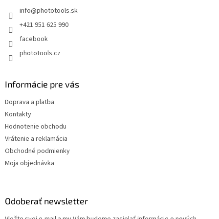
t
info
@
phototools.sk
i
e
+421 951 625 990
facebook
phototools.cz
Informácie pre vás
Doprava a platba
Kontakty
Hodnotenie obchodu
Vrátenie a reklamácia
Obchodné podmienky
Moja objednávka
Odoberať newsletter
Vložte svoj e-mail a my Vám budeme zasielať informácie o nových