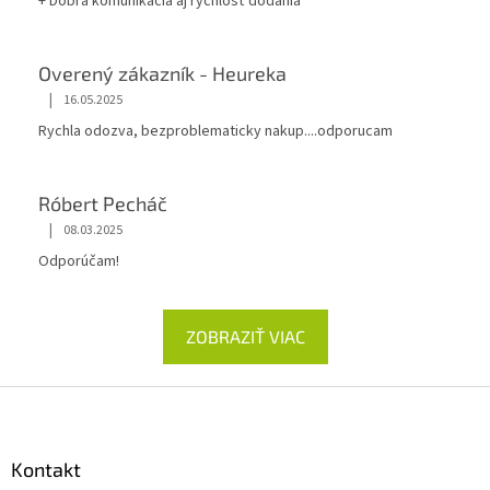
+ Dobrá komunikácia aj rýchlosť dodania
Overený zákazník - Heureka
|
16.05.2025
Rychla odozva, bezproblematicky nakup....odporucam
Róbert Pecháč
|
08.03.2025
Odporúčam!
ZOBRAZIŤ VIAC
Z
á
p
ä
Kontakt