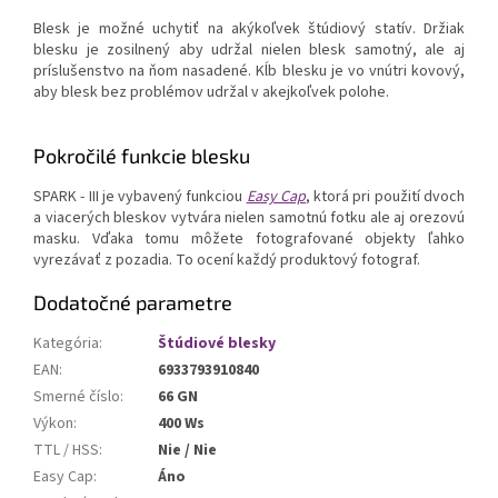
Blesk je možné uchytiť na akýkoľvek štúdiový statív. Držiak
blesku je zosilnený aby udržal nielen blesk samotný, ale aj
príslušenstvo na ňom nasadené. Kĺb blesku je vo vnútri kovový,
aby blesk bez problémov udržal v akejkoľvek polohe.
Pokročilé funkcie blesku
SPARK - III je vybavený funkciou
Easy Cap
, ktorá pri použití dvoch
a viacerých bleskov vytvára nielen samotnú fotku ale aj orezovú
masku. Vďaka tomu môžete fotografované objekty ľahko
vyrezávať z pozadia. To ocení každý produktový fotograf.
Dodatočné parametre
Kategória
:
Štúdiové blesky
EAN
:
6933793910840
Smerné číslo
:
66 GN
Výkon
:
400 Ws
TTL / HSS
:
Nie / Nie
Easy Cap
:
Áno