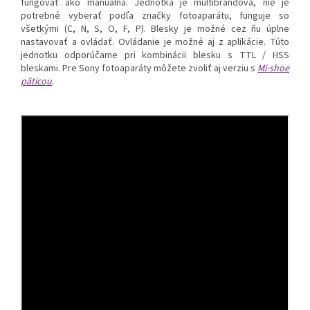
fungovať ako manuálna. Jednotka je multibrandová, nie je
potrebné vyberať podľa značky fotoaparátu, funguje so
všetkými (C, N, S, O, F, P). Blesky je možné cez ňu úplne
nastavovať a ovládať. Ovládanie je možné aj z aplikácie. Túto
jednotku odporúčame pri kombinácii blesku s TTL / HSS
bleskami.
Pre Sony fotoaparáty môžete zvoliť aj verziu s
Mi-shoe
päticou
.