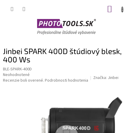
Prejsť
NÁKUP
na
obsah
KOŠÍK
Jinbei SPARK 400D štúdiový blesk,
400 Ws
BLE-SPARK-400D
Priemerné
Neohodnotené
Značka:
Jinbei
hodnotenie
Recenzie boli overené.
Podrobnosti hodnotenia
produktu
je
0,0
z
5
hviezdičiek.