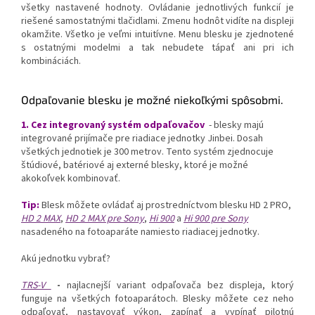
všetky nastavené hodnoty. Ovládanie jednotlivých funkcií je
riešené samostatnými tlačidlami. Zmenu hodnôt vidíte na displeji
okamžite. Všetko je veľmi intuitívne. Menu blesku je zjednotené
s ostatnými modelmi a tak nebudete tápať ani pri ich
kombináciách.
Odpaľovanie blesku je možné niekoľkými spôsobmi.
1. Cez integrovaný systém odpaľovačov
- blesky majú
integrované prijímače pre riadiace jednotky Jinbei. Dosah
všetkých jednotiek je 300 metrov. Tento systém zjednocuje
štúdiové, batériové aj externé blesky, ktoré je možné
akokoľvek kombinovať.
Tip:
Blesk môžete ovládať aj prostredníctvom blesku HD 2 PRO,
HD 2 MAX
,
HD 2 MAX pre Sony
,
Hi 900
a
Hi 900 pre Sony
nasadeného na fotoaparáte namiesto riadiacej jednotky.
Akú jednotku vybrať?
TRS-V
-
najlacnejší variant odpaľovača bez displeja, ktorý
funguje na všetkých fotoaparátoch. Blesky môžete cez neho
odpaľovať, nastavovať výkon, zapínať a vypínať pilotnú