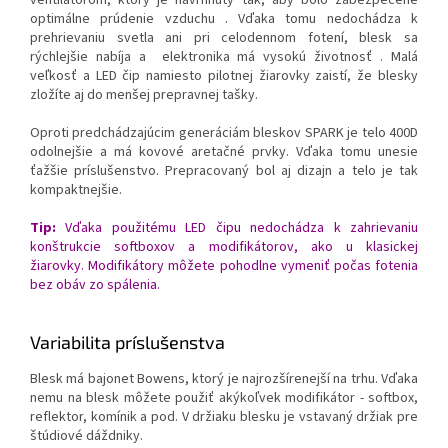
ventilátorom, ktorý je navrhnutý tak, aby bolo zabezpečené
optimálne prúdenie vzduchu . Vďaka tomu nedochádza k
prehrievaniu svetla ani pri celodennom fotení, blesk sa
rýchlejšie nabíja a elektronika má vysokú životnosť . Malá
veľkosť a LED čip namiesto pilotnej žiarovky zaistí, že blesky
zložíte aj do menšej prepravnej tašky.
Oproti predchádzajúcim generáciám bleskov SPARK je telo 400D
odolnejšie a má kovové aretačné prvky. Vďaka tomu unesie
ťažšie príslušenstvo. Prepracovaný bol aj dizajn a telo je tak
kompaktnejšie.
Tip:
Vďaka použitému LED čipu nedochádza k zahrievaniu
konštrukcie softboxov a modifikátorov, ako u klasickej
žiarovky. Modifikátory môžete pohodlne vymeniť počas fotenia
bez obáv zo spálenia.
Variabilita príslušenstva
Blesk má bajonet Bowens, ktorý je najrozšírenejší na trhu. Vďaka
nemu na blesk môžete použiť akýkoľvek modifikátor - softbox,
reflektor, komínik a pod. V držiaku blesku je vstavaný držiak pre
štúdiové dáždniky.