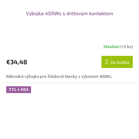
Výbojka 400Ws s drôtovým kontaktom
Skladom
(>5 ks)
€34,48
Do košíka
Náhradná výbojka pre štúdiové blesky s výkonom 400Ws.
TTL + HSS