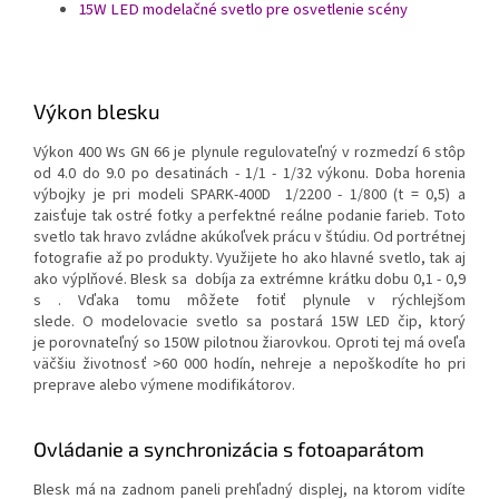
15W LED modelačné svetlo pre osvetlenie scény
Výkon blesku
Výkon 400 Ws GN 66 je plynule regulovateľný v rozmedzí 6 stôp
od 4.0 do 9.0 po desatinách - 1/1 - 1/32 výkonu. Doba horenia
výbojky je pri modeli SPARK-400D 1/2200 - 1/800 (t = 0,5) a
zaisťuje tak ostré fotky a perfektné reálne podanie farieb.
Toto
svetlo tak hravo zvládne akúkoľvek prácu v štúdiu. Od portrétnej
fotografie až po produkty. Využijete ho ako hlavné svetlo, tak aj
ako výplňové. Blesk sa dobíja za extrémne krátku dobu 0,1 - 0,9
s . Vďaka tomu môžete fotiť plynule v rýchlejšom
slede. O
modelovacie svetlo sa postará 15W LED čip, ktorý
je porovnateľný so 150W pilotnou žiarovkou. Oproti tej má oveľa
väčšiu životnosť >60 000 hodín, nehreje a nepoškodíte ho pri
preprave alebo výmene modifikátorov.
Ovládanie a synchronizácia s fotoaparátom
Blesk má na zadnom paneli
prehľadný displej, na ktorom vidíte