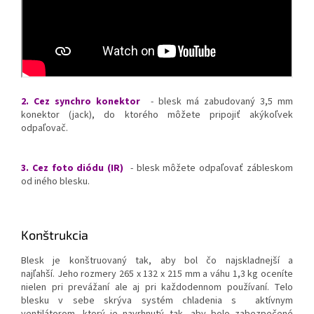
2. Cez synchro konektor
- blesk má zabudovaný 3,5 mm
konektor (jack), do ktorého môžete pripojiť akýkoľvek
odpaľovač.
3. Cez foto diódu (IR)
- blesk môžete odpaľovať zábleskom
od iného blesku.
Konštrukcia
Blesk je konštruovaný tak, aby bol čo najskladnejší a
najľahší. Jeho rozmery 265 x 132 x 215 mm a váhu 1,3 kg oceníte
nielen pri prevážaní ale aj pri každodennom používaní. Telo
blesku v sebe skrýva systém chladenia s aktívnym