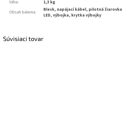
Váha
:
1,3 kg
Blesk, napájací kábel, pilotná žiarovka
Obsah balenia
:
LED, výbojka, krytka výbojky
Súvisiaci tovar