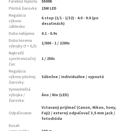
Farebná teplota
:
5500K
Pilotná žiarovka
:
15W LED
Regulácia
6 stop (1/1 - 1/32) - 4.0 - 9.0 (po
výkonu
desatinách)
záblesku
:
Doba nabíjania
:
0.1 - 0.9s
Doba horenia
1/800 - 1 / 2200s
výbojky (t = 0,5)
:
Najkratší
synchronizačný
1 / 250s
čas
:
Regulácia
výkonu pilotnej
Súbežne / individuálne / vypnutá
žiarovky
:
Vymeniteľná
výbojka /
Áno / Nie (LED)
žiarovka
:
Vstavaný prijímač (Canon, Nikon, Sony,
Odpaľovanie
:
Fuji) / externý odpaľovač 3,5 mm jack /
fotodióda
Dosah