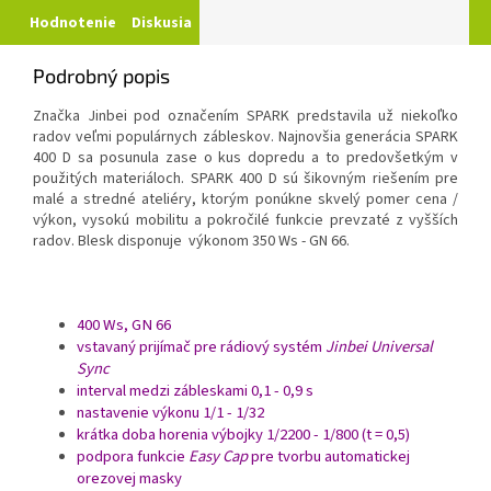
Hodnotenie
Diskusia
Podrobný popis
Značka Jinbei pod označením SPARK predstavila už niekoľko
radov veľmi populárnych zábleskov. Najnovšia generácia SPARK
400 D sa posunula zase o kus dopredu a to predovšetkým v
použitých materiáloch. SPARK 400 D sú šikovným riešením pre
malé a stredné ateliéry, ktorým ponúkne skvelý pomer cena /
výkon, vysokú mobilitu a pokročilé funkcie prevzaté z vyšších
radov. Blesk disponuje výkonom 350 Ws - GN 66.
400 Ws, GN 66
vstavaný prijímač pre rádiový systém
Jinbei Universal
Sync
interval medzi zábleskami 0,1 - 0,9 s
nastavenie výkonu 1/1 - 1/32
krátka doba horenia výbojky 1/2200 - 1/800 (t = 0,5)
podpora funkcie
Easy Cap
pre tvorbu automatickej
orezovej masky