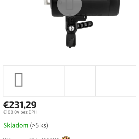
€231,29
€188,04 bez DPH
Jednotková
Skladom
(>5 ks)
cena: