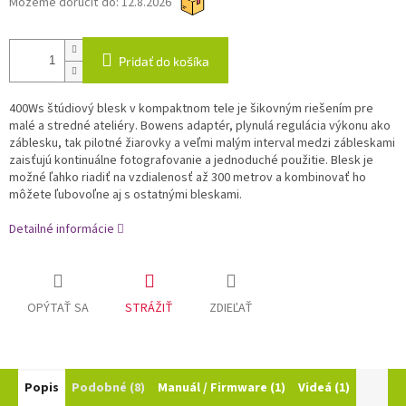
Môžeme doručiť do:
12.8.2026
Pridať do košíka
400Ws štúdiový blesk v kompaktnom tele je šikovným riešením pre
malé a stredné ateliéry. Bowens adaptér, plynulá regulácia výkonu ako
záblesku, tak pilotné žiarovky a veľmi malým interval medzi zábleskami
zaisťujú kontinuálne fotografovanie a jednoduché použitie. Blesk je
možné ľahko riadiť na vzdialenosť až 300 metrov a kombinovať ho
môžete ľubovoľne aj s ostatnými bleskami.
Detailné informácie
OPÝTAŤ SA
STRÁŽIŤ
ZDIEĽAŤ
Popis
Podobné (8)
Manuál / Firmware (1)
Videá (1)