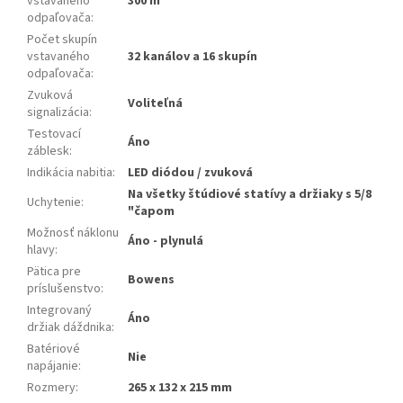
vstavaného
300 m
odpaľovača
:
Počet skupín
vstavaného
32 kanálov a 16 skupín
odpaľovača
:
Zvuková
Voliteľná
signalizácia
:
Testovací
Áno
záblesk
:
Indikácia nabitia
:
LED diódou / zvuková
Na všetky štúdiové statívy a držiaky s 5/8
Uchytenie
:
"čapom
Možnosť náklonu
Áno - plynulá
hlavy
:
Pätica pre
Bowens
príslušenstvo
:
Integrovaný
Áno
držiak dáždnika
:
Batériové
Nie
napájanie
:
Rozmery
:
265 x 132 x 215 mm