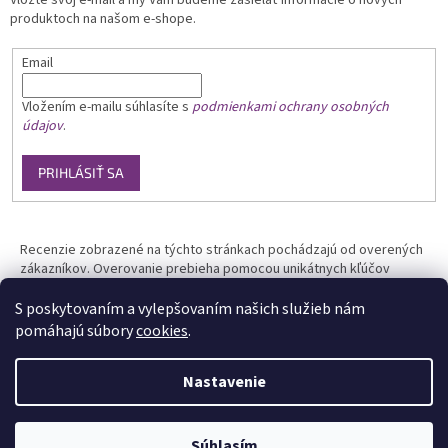
produktoch na našom e-shope.
Email
Vložením e-mailu
súhlasíte s
podmienkami ochrany osobných
údajov
.
PRIHLÁSIŤ SA
Recenzie zobrazené na týchto stránkach pochádzajú od overených
zákazníkov. Overovanie prebieha pomocou unikátnych kľúčov
generovaných na základe údajov z uskutočnenej objednávky.
S poskytovaním a vylepšovaním našich služieb nám
pomáhajú súbory
cookies
.
Nastavenie
Vytvoril Shoptet
Súhlasím
Copyright 2026
Phototools.sk
. Všetky práva vyhradené.