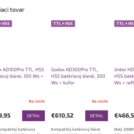
iaci tovar
+ HSS
TTL + HSS
TTL + HS
x AD100Pro TTL, HSS
Godox AD300Pro TTL,
Jinbei H
iový blesk, 100 Ws +
HSS batériový blesk, 300
HSS baté
Ws + kufor
Ws + refl
Na ceste
Na ceste
9,95
€610,52
€466,5
DETAIL
DETAIL
ompaktný batériový
Kompaktný batériový blesk
Malý 200WS