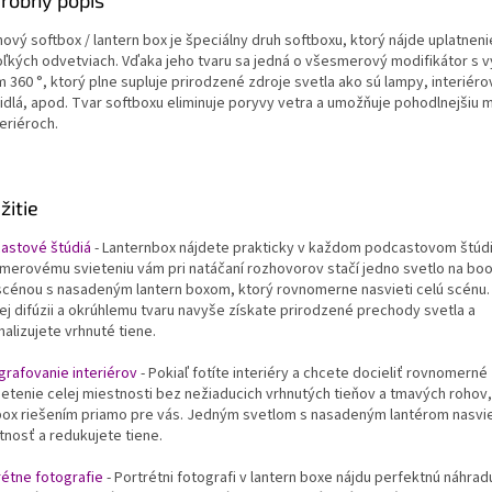
robný popis
ový softbox / lantern box je špeciálny druh softboxu, ktorý nájde uplatnen
oľkých odvetviach. Vďaka jeho tvaru sa jedná o všesmerový modifikátor s 
 360 °, ktorý plne supluje prirodzené zdroje svetla ako sú lampy, interiérové
tidlá, apod. Tvar softboxu eliminuje poryvy vetra a umožňuje pohodlnejšiu 
eriéroch.
žitie
astové štúdiá
- Lanternbox nájdete prakticky v každom podcastovom štúd
merovému svieteniu vám pri natáčaní rozhovorov stačí jedno svetlo na b
scénou s nasadeným lantern boxom, ktorý rovnomerne nasvieti celú scénu.
ej difúzii a okrúhlemu tvaru navyše získate prirodzené prechody svetla a
alizujete vrhnuté tiene.
grafovanie interiérov
- Pokiaľ fotíte interiéry a chcete docieliť rovnomerné
ietenie celej miestnosti bez nežiaducich vrhnutých tieňov a tmavých rohov,
box riešením priamo pre vás. Jedným svetlom s nasadeným lantérom nasvie
tnosť a redukujete tiene.
rétne fotografie
- Portrétni fotografi v lantern boxe nájdu perfektnú náhrad