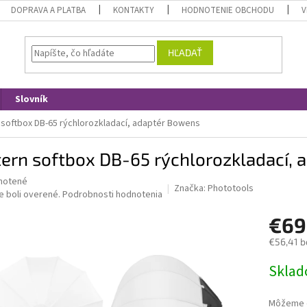
DOPRAVA A PLATBA
KONTAKTY
HODNOTENIE OBCHODU
V
HĽADAŤ
Slovník
 softbox DB-65 rýchlorozkladací, adaptér Bowens
ern softbox DB-65 rýchlorozkladací,
né
notené
Značka:
Phototools
nie
e boli overené.
Podrobnosti hodnotenia
u
€69
€56,41 b
Jednotk
Skla
iek.
cena:
Môžeme d