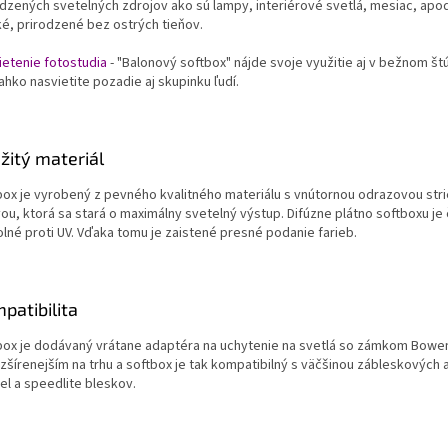
dzených svetelných zdrojov ako sú lampy, interiérové ​​svetlá, mesiac, apod
é, prirodzené bez ostrých tieňov.
ietenie fotostudia
- "Balonový softbox" nájde svoje využitie aj v bežnom št
ahko nasvietite pozadie aj skupinku ľudí.
žitý materiál
box je vyrobený z pevného kvalitného materiálu s vnútornou odrazovou str
ou, ktorá sa stará o maximálny svetelný výstup. Difúzne plátno softboxu je 
olné proti UV. Vďaka tomu je zaistené presné podanie farieb.
patibilita
box je dodávaný vrátane adaptéra na uchytenie na svetlá so zámkom Bowen
zšírenejším na trhu a softbox je tak kompatibilný s väčšinou zábleskových a
el a speedlite bleskov.