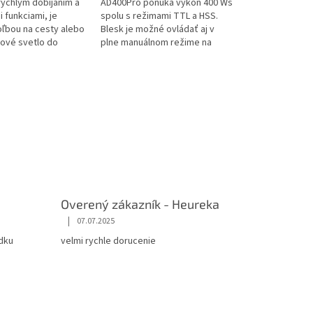
rýchlym dobíjaním a
AD400Pro ponúka výkon 400 Ws
 funkciami, je
spolu s režimami TTL a HSS.
oľbou na cesty alebo
Blesk je možné ovládať aj v
ové svetlo do
plne manuálnom režime na
ého ateliéru.
vzdialenosť až 100 metrov.
Tento...
Overený zákazník - Heureka
|
07.07.2025
dku
velmi rychle dorucenie