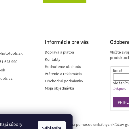
Informácie pre vás
Odobera
Doprava a platba
Vložte svo
phototools.sk
produktoch
Kontakty
51 625 990
Hodnotenie obchodu
ook
Email
Vrátenie a reklamácia
ools.cz
Obchodné podmienky
Vložením
Moja objednávka
údajov
.
PRIHL
hajú súbory
overených zákazníkov. Overovanie prebieha pomocou unikátnych kľúčov ge
Súhlasím