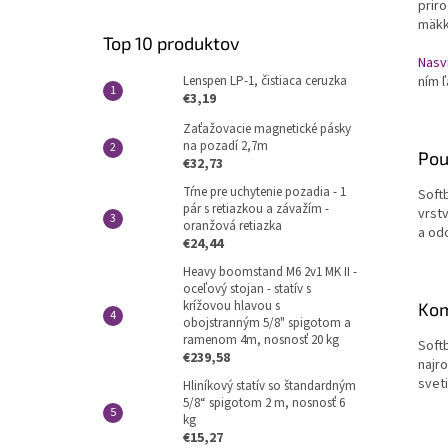
priro
mäkk
Top 10 produktov
Nasv
Lenspen LP-1, čistiaca ceruzka
ním ľ
€3,19
Zaťažovacie magnetické pásky
na pozadí 2,7m
Pou
€32,73
Tŕne pre uchytenie pozadia - 1
Soft
pár s retiazkou a závažím -
vrstv
oranžová retiazka
a od
€24,44
Heavy boomstand M6 2v1 MK II -
oceľový stojan - statív s
krížovou hlavou s
Kom
obojstranným 5/8" spigotom a
ramenom 4m, nosnosť 20 kg
Soft
€239,58
najro
sveti
Hliníkový statív so štandardným
5/8“ spigotom 2 m, nosnosť 6
kg
€15,27