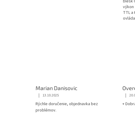
blesk
výkon 
TTL a 
ovláda
režime
metrov.
Marian Danisovic
Over
|
|
13.10.2025
20.
Rýchle doručenie, objednavka bez
+ Dobr
problémov.