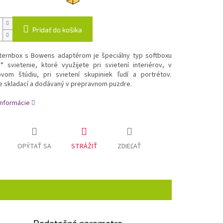
Pridať do košíka
ternbox s Bowens adaptérom je špeciálny typ softboxu
​° svietenie, ktoré využijete pri svietení interiérov, v
vom štúdiu, pri svietení skupiniek ľudí a portrétov.
je skladací a dodávaný v prepravnom puzdre.
informácie
OPÝTAŤ SA
STRÁŽIŤ
ZDIEĽAŤ