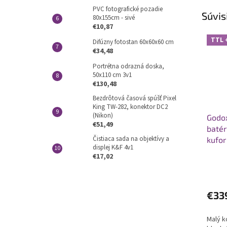
PVC fotografické pozadie
Súvis
80x155cm - sivé
€10,87
TTL 
Difúzny fotostan 60x60x60 cm
€34,48
Portrétna odrazná doska,
50x110 cm 3v1
€130,48
Bezdrôtová časová spúšť Pixel
King TW-282, konektor DC2
(Nikon)
Godo
€51,49
batér
Čistiaca sada na objektívy a
kufor
displej K&F 4v1
€17,02
€33
Malý k