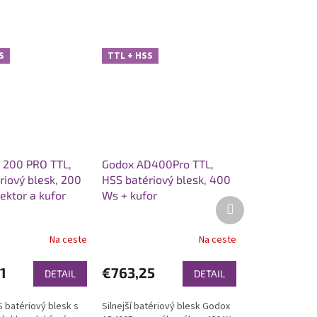
S
TTL + HSS
D 200 PRO TTL,
Godox AD400Pro TTL,
riový blesk, 200
HSS batériový blesk, 400
ektor a kufor
Ws + kufor
Ďalší
produkt
Na ceste
Na ceste
1
€763,25
DETAIL
DETAIL
 batériový blesk s
Silnejší batériový blesk Godox