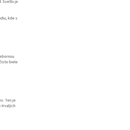
. Svetlo je
údiu, kde s
iebornou
čisto biele
s. Ten je
 trvalých