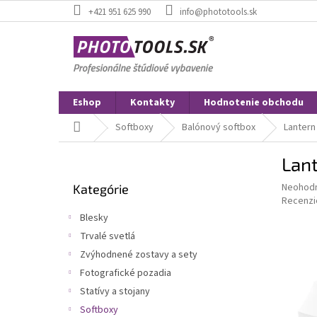
Prejsť
+421 951 625 990
info@phototools.sk
na
obsah
Eshop
Kontakty
Hodnotenie obchodu
Domov
Softboxy
Balónový softbox
Lantern
B
Lant
o
Preskočiť
č
Priemer
Neohod
Kategórie
kategórie
n
hodnote
Recenzi
ý
produkt
Blesky
p
je
Trvalé svetlá
0,0
a
z
Zvýhodnené zostavy a sety
n
5
e
Fotografické pozadia
hviezdič
l
Statívy a stojany
Softboxy