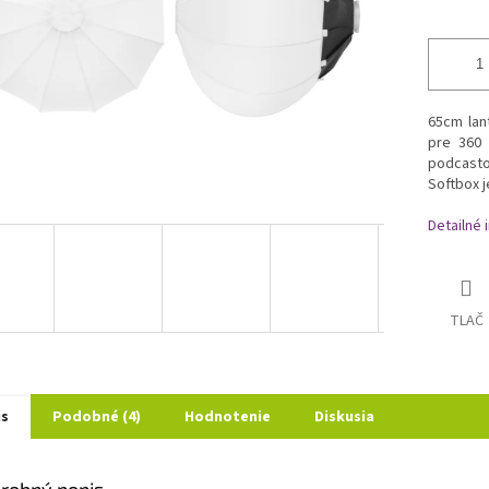
65cm lan
pre 360 ​
podcasto
Softbox 
Detailné 
TLAČ
is
Podobné (4)
Hodnotenie
Diskusia