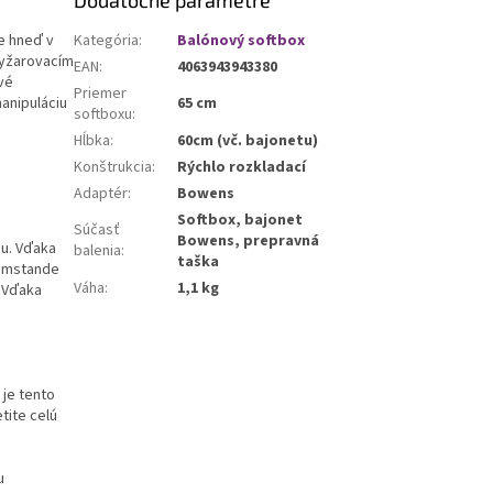
Dodatočné parametre
ie hneď v
Kategória
:
Balónový softbox
vyžarovacím
EAN
:
4063943943380
 ​​
Priemer
manipuláciu
65 cm
softboxu
:
Hĺbka
:
60cm (vč. bajonetu)
Konštrukcia
:
Rýchlo rozkladací
Adaptér
:
Bowens
Softbox, bajonet
Súčasť
Bowens, prepravná
iu. Vďaka
balenia
:
taška
oomstande
Váha
:
1,1 kg
 Vďaka
 je tento
tite celú
u