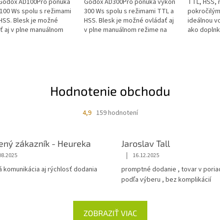
 Godox AD100Pro ponúka
Godox AD300Pro ponúka výkon
TTL, HSS, 
100 Ws spolu s režimami
300 Ws spolu s režimami TTL a
pokročilými
HSS. Blesk je možné
HSS. Blesk je možné ovládať aj
ideálnou v
ť aj v plne manuálnom
v plne manuálnom režime na
ako doplnk
 na vzdialenosť až 100
vzdialenosť až 100 metrov.
fotografick
...
Tento...
Hodnotenie obchodu
4,9
159 hodnotení
ený zákazník - Heureka
Jaroslav Tall
|
08.2025
16.12.2025
á komunikácia aj rýchlosť dodania
promptné dodanie , tovar v poria
podľa výberu , bez komplikácií
ZOBRAZIŤ VIAC