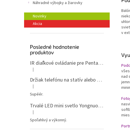
Pod
Náhradné výbojky a žiarovky
Balón
Novinky
niek
uhlom
Akcia
svie
v ext
Posledné hodnotenie
produktov
Vyu
IR diaľkové ovládanie pre Pentax ML-P
Podc
|
všes
Hodnotenie produktu je 5 z 5 hviezdičiek.
nad 
Držiak telefónu na statív alebo spigot s 1/4" závitom
jemn
|
minim
Hodnotenie produktu je 5 z 5 hviezdičiek.
Supéér.
Foto
nasv
Trvalé LED mini svetlo Yongnuo YN135, 3200-5600K, RGB
soft
|
Hodnotenie produktu je 5 z 5 hviezdičiek.
mies
Spoľahlivý a výkonný.
Port