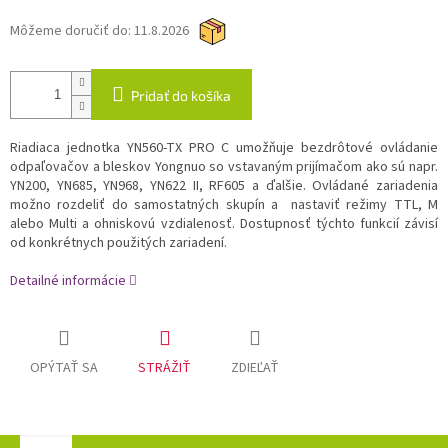
Môžeme doručiť do:
11.8.2026
Pridať do košíka
Riadiaca jednotka YN560-TX PRO C umožňuje bezdrôtové ovládanie
odpaľovačov a bleskov Yongnuo so vstavaným prijímačom ako sú napr.
YN200, YN685, YN968, YN622 II, RF605 a ďalšie. Ovládané zariadenia
možno rozdeliť do samostatných skupín a nastaviť režimy TTL, M
alebo Multi a ohniskovú vzdialenosť. Dostupnosť týchto funkcií závisí
od konkrétnych použitých zariadení.
Detailné informácie
OPÝTAŤ SA
STRÁŽIŤ
ZDIEĽAŤ