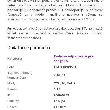
synchronizácie HSS pri použití blesku mimo telo fotoaparátu, je
nutné zvoliť kompatibilný odpaľovač, ktorý TTL logiku a HSS
podporuje. Ak odpaľovač prenos TTL nepodporuje, bude blesk
fungovať len v móde manuálneho nastavenia výkonu sa
štandardnou maximálnou rýchlosťou synchronizácia 1/160 s.
Funkciu automatického nastavenia výkonu blesku (TTL) je možné
využiť iba u fotoaparátov značky Canon (všetky modely
štandardnou hot shoe).
Dodatočné parametre
Rádiové odpaľovače pre
Kategória
:
Yongnuo
EAN
:
6947110919591
Typ bezdrôtovej
2,4 Ghz
komunikácie
:
Módy
:
TTL, M, Multi
Kanály
:
1-16
ID
:
0000-9999
Skupiny
:
Áno (5)
Dosah
:
až 100m