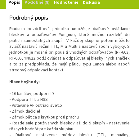
Popis
Podobné (8)
Hodnotenie
Diskusia
Podrobný popis
Riadiaca bezdrôtová jednotka umožňuje diaľkové ovládanie
bleskov a odpaľovačov Yongnuo, ktoré možno rozdeliť do
piatich samostatných skupín. V každej skupine potom môžete
zvlášť nastaviť režim TTL, M a Multi a nastaviť zoom výbojky. S
jednotkou je možné pri použití vhodných odpaľovačov (RF-603,
RF-605, YN622 pod.) ovládať a odpaľovať aj blesky iných značiek
a to za predpokladu, že majú päticu typu Canon alebo aspoň
stredový odpaľovací kontakt.
Hlavné výhody:
• 16 kanálov, podpora ID
• Podpora TTL a HSS
• Vstavané AF ostriaci svetlo
• Zámok tlačidiel
• Zámok pätica s krytkou proti prachu
• Rozdelenie používaných bleskov až do 5 skupín - nastavenie
rôznych hodnôt pre každú skupinu
• Diaľkové nastavenie módov blesku (TTL, manuálny,