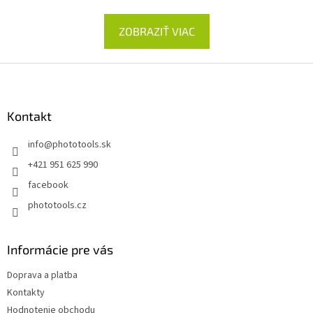
ZOBRAZIŤ VIAC
Z
á
p
ä
Kontakt
t
info
@
phototools.sk
i
e
+421 951 625 990
facebook
phototools.cz
Informácie pre vás
Doprava a platba
Kontakty
Hodnotenie obchodu