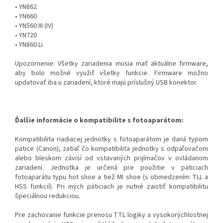
• YN862
• YN660
• YN560 III (IV)
• YN720
• YN860 Li
Upozornenie: Všetky zariadenia musia mať aktuálne firmware,
aby bolo možné využiť všetky funkcie. Firmware možno
updatovať iba u zariadení, ktoré majú príslušný USB konektor.
Ďalšie informácie o kompatibilite s fotoaparátom:
Kompatibilita riadiacej jednotky s fotoaparátom je daná typom
pätice (Canon), zatiaľ čo kompatibilita jednotky s odpaľovačom
alebo bleskom závisí od vstavaných prijímačov v ovládanom
zariadení. Jednotka je určená pre použitie v päticiach
fotoaparátu typu hot shoe a tiež MI shoe (s obmedzením TLL a
HSS funkcií). Pri iných päticiach je nutné zaistiť kompatibilitu
špeciálnou redukciou.
Pre zachovanie funkcie prenosu TTL logiky a vysokorýchlostnej