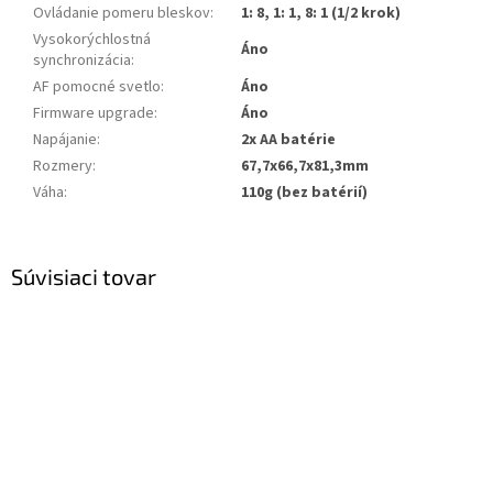
Ovládanie pomeru bleskov
:
1: 8, 1: 1, 8: 1 (1/2 krok)
Vysokorýchlostná
Áno
synchronizácia
:
AF pomocné svetlo
:
Áno
Firmware upgrade
:
Áno
Napájanie
:
2x AA batérie
Rozmery
:
67,7x66,7x81,3mm
Váha
:
110g (bez batérií)
Súvisiaci tovar