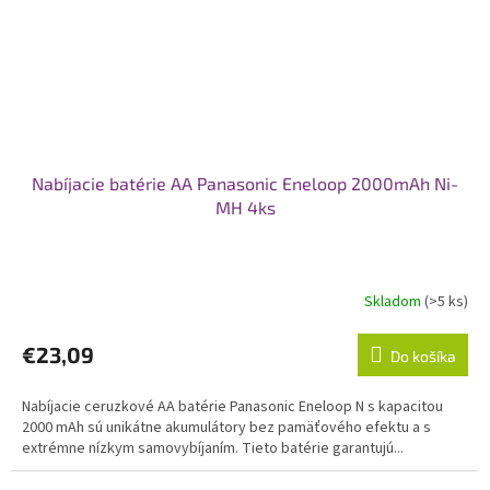
Nabíjacie batérie AA Panasonic Eneloop 2000mAh Ni-
MH 4ks
Skladom
(>5 ks)
€23,09
Do košíka
Nabíjacie ceruzkové AA batérie Panasonic Eneloop N s kapacitou
2000 mAh sú unikátne akumulátory bez pamäťového efektu a s
extrémne nízkym samovybíjaním. Tieto batérie garantujú...