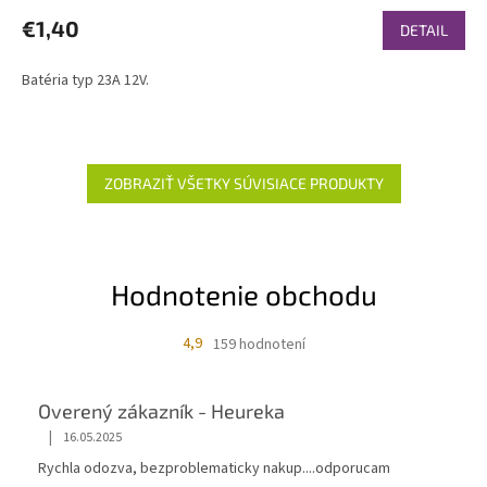
€1,40
DETAIL
Batéria typ 23A 12V.
ZOBRAZIŤ VŠETKY SÚVISIACE PRODUKTY
Hodnotenie obchodu
4,9
159 hodnotení
Overený zákazník - Heureka
|
16.05.2025
Rychla odozva, bezproblematicky nakup....odporucam