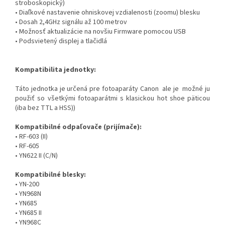
stroboskopický)
• Diaľkové nastavenie ohniskovej vzdialenosti (zoomu) blesku
• Dosah 2,4GHz signálu až 100 metrov
• Možnosť aktualizácie na novšiu Firmware pomocou USB
• Podsvietený displej a tlačidlá
Kompatibilita jednotky:
Táto jednotka je určená pre fotoaparáty Canon ale je možné ju
použiť so všetkými fotoaparátmi s klasickou hot shoe päticou
(iba bez TTL a HSS))
Kompatibilné odpaľovače (prijímače):
• RF-603 (II)
• RF-605
• YN622 II (C/N)
Kompatibilné blesky:
• YN-200
• YN968N
• YN685
• YN685 II
• YN968C