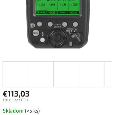
€113,03
€91,89 bez DPH
Jednotková
Skladom
(>5 ks)
cena: