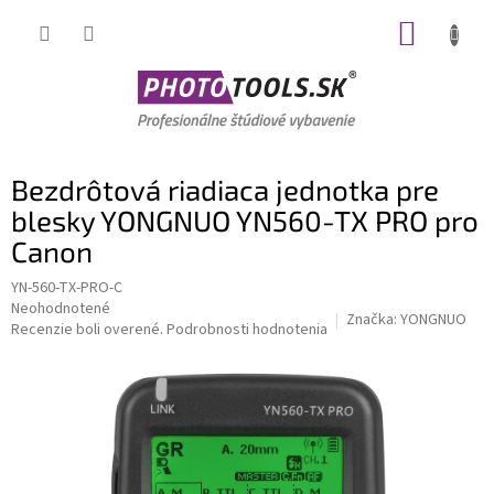
Prejsť
NÁKUP
na
obsah
KOŠÍK
Bezdrôtová riadiaca jednotka pre
blesky YONGNUO YN560-TX PRO pro
Canon
YN-560-TX-PRO-C
Priemerné
Neohodnotené
Značka:
YONGNUO
hodnotenie
Recenzie boli overené.
Podrobnosti hodnotenia
produktu
je
0,0
z
5
hviezdičiek.