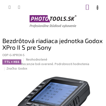
Prejsť
NÁKUP
na
obsah
KOŠÍK
Bezdrôtová riadiaca jednotka Godox
XPro II S pre Sony
ODP-G-XPROII-S
Priemerné
Neohodnotené
TTL + HSS
hodnotenie
Recenzie boli overené.
Podrobnosti hodnotenia
produktu
Značka:
Godox
je
0,0
z
5
hviezdičiek.