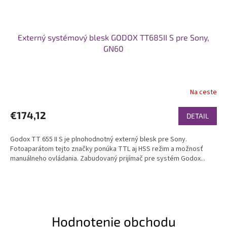
Externý systémový blesk GODOX TT685II S pre Sony,
GN60
Na ceste
€174,12
DETAIL
Godox TT 655 II S je plnohodnotný externý blesk pre Sony.
Fotoaparátom tejto značky ponúka TTL aj HSS režim a možnosť
manuálneho ovládania. Zabudovaný prijímač pre systém Godox...
Hodnotenie obchodu