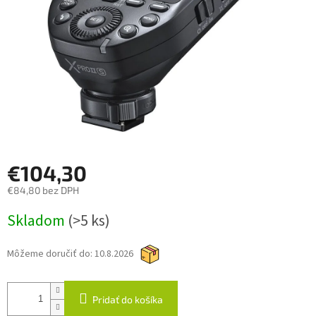
€104,30
€84,80 bez DPH
Jednotková
Skladom
(>5 ks)
cena:
Môžeme doručiť do:
10.8.2026
Pridať do košíka