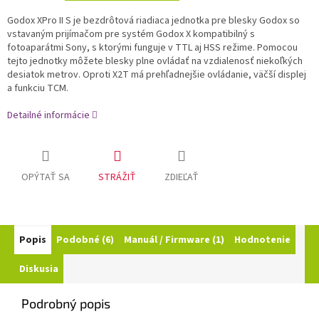
Godox XPro II S je bezdrôtová riadiaca jednotka pre blesky Godox so
vstavaným prijímačom pre systém Godox X kompatibilný s
fotoaparátmi Sony, s ktorými funguje v TTL aj HSS režime. Pomocou
tejto jednotky môžete blesky plne ovládať na vzdialenosť niekoľkých
desiatok metrov. Oproti X2T má prehľadnejšie ovládanie, väčší displej
a funkciu TCM.
Detailné informácie
OPÝTAŤ SA
STRÁŽIŤ
ZDIEĽAŤ
Popis
Podobné (6)
Manuál / Firmware (1)
Hodnotenie
Diskusia
Podrobný popis