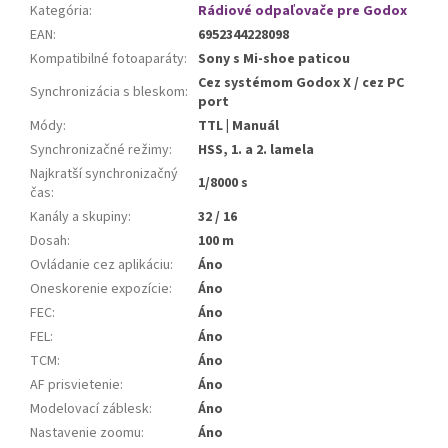
Kategória
:
Rádiové odpaľovače pre Godox
EAN
:
6952344228098
Kompatibilné fotoaparáty
:
Sony s Mi-shoe paticou
Cez systémom Godox X / cez PC
Synchronizácia s bleskom
:
port
Módy
:
TTL | Manuál
Synchronizačné režimy
:
HSS, 1. a 2. lamela
Najkratší synchronizačný
1/8000 s
čas
:
Kanály a skupiny
:
32 / 16
Dosah
:
100 m
Ovládanie cez aplikáciu
:
Áno
Oneskorenie expozície
:
Áno
FEC
:
Áno
FEL
:
Áno
TCM
:
Áno
AF prisvietenie
:
Áno
Modelovací záblesk
:
Áno
Nastavenie zoomu
:
Áno