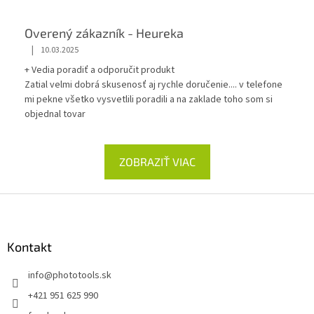
Overený zákazník - Heureka
|
10.03.2025
+ Vedia poradiť a odporučit produkt
Zatial velmi dobrá skusenosť aj rychle doručenie.... v telefone
mi pekne všetko vysvetlili poradili a na zaklade toho som si
objednal tovar
ZOBRAZIŤ VIAC
Z
á
p
ä
Kontakt
t
info
@
phototools.sk
i
e
+421 951 625 990