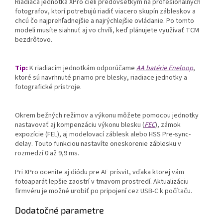
Riadiaca jednotka XPro cieli predovšetkým na profesionálnych
fotografov, ktorí potrebujú riadiť viacero skupín zábleskov a
chcú čo najprehľadnejšie a najrýchlejšie ovládanie. Po tomto
modeli musíte siahnuť aj vo chvíli, keď plánujete využívať TCM
bezdrôtovo.
Tip:
K riadiacim jednotkám odporúčame
AA batérie Eneloop
,
ktoré sú navrhnuté priamo pre blesky, riadiace jednotky a
fotografické prístroje.
Okrem bežných režimov a výkonu môžete pomocou jednotky
nastavovať aj kompenzáciu výkonu blesku (
FEC
), zámok
expozície (FEL), aj modelovací záblesk alebo HSS Pre-sync-
delay. Touto funkciou nastavíte oneskorenie záblesku v
rozmedzí 0 až 9,9 ms.
Pri XPro oceníte aj diódu pre AF prísvit, vďaka ktorej vám
fotoaparát lepšie zaostrí v tmavom prostredí. Aktualizáciu
firmvéru je možné urobiť po pripojení cez USB-C k počítaču.
Dodatočné parametre