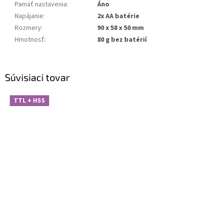
Pamäť nastavenia
:
Áno
Napájanie
:
2x AA batérie
Rozmery
:
90 x 58 x 50 mm
Hmotnosť
:
80 g bez batérií
Súvisiaci tovar
TTL + HSS